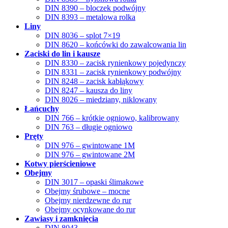
DIN 8390 – bloczek podwójny
DIN 8393 – metalowa rolka
Liny
DIN 8036 – splot 7×19
DIN 8620 – końcówki do zawalcowania lin
Zaciski do lin i kausze
DIN 8330 – zacisk rynienkowy pojedynczy
DIN 8331 – zacisk rynienkowy podwójny
DIN 8248 – zacisk kabłąkowy
DIN 8247 – kausza do liny
DIN 8026 – miedziany, niklowany
Łańcuchy
DIN 766 – krótkie ogniowo, kalibrowany
DIN 763 – długie ogniowo
Pręty
DIN 976 – gwintowane 1M
DIN 976 – gwintowane 2M
Kotwy pierścieniowe
Obejmy
DIN 3017 – opaski ślimakowe
Obejmy śrubowe – mocne
Obejmy nierdzewne do rur
Obejmy ocynkowane do rur
Zawiasy i zamknięcia
DIN 8043