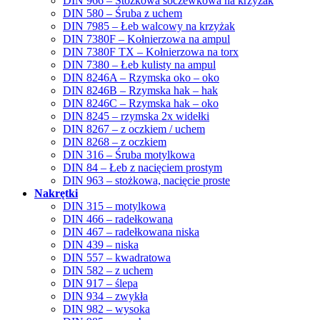
DIN 966 – Stożkowa soczewkowa na krzyżak
DIN 580 – Śruba z uchem
DIN 7985 – Łeb walcowy na krzyżak
DIN 7380F – Kołnierzowa na ampul
DIN 7380F TX – Kołnierzowa na torx
DIN 7380 – Łeb kulisty na ampul
DIN 8246A – Rzymska oko – oko
DIN 8246B – Rzymska hak – hak
DIN 8246C – Rzymska hak – oko
DIN 8245 – rzymska 2x widełki
DIN 8267 – z oczkiem / uchem
DIN 8268 – z oczkiem
DIN 316 – Śruba motylkowa
DIN 84 – Łeb z nacięciem prostym
DIN 963 – stożkowa, nacięcie proste
Nakrętki
DIN 315 – motylkowa
DIN 466 – radełkowana
DIN 467 – radełkowana niska
DIN 439 – niska
DIN 557 – kwadratowa
DIN 582 – z uchem
DIN 917 – ślepa
DIN 934 – zwykła
DIN 982 – wysoka