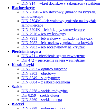
DIN 914 – wkręt dociskowy zakończony stożkiem
Blachowkręty
DIN 7504P – łeb stożkowy, gniazdo na krzyżak,
samowiercące
DIN 7504M – łeb walcowy, gniazdo na krzyżak,
samowiercące
DIN 7504K – łeb 6-kątny, samowiercące
DIN 7976 – łeb sześciokątny
DIN 7981 – łeb walcowy, gniazdo na krzyżak
DIN 7982 – łeb stożkowy, gniazdo na krzyżak
DIN 7983 – łeb soczewkowy na krzyżak
Pierścienia segera
DIN 471 – pierścienia segera zewnętrzne
Din 472 – pierścienie segera wewnętrzne
Karabińczyki
DIN 8253 – ogniwo skręcane
DIN 8303 – obrotowy
DIN 8249 – sprężynowy
DIN 8004 – z zabezpieczeniem
Szekle
DIN 8258 – szekla tradycyjna
Din 8259 – szekla długa
DIN 8260 – szekla omega
Bloczki
DIN 8389 – nylonowa rolka