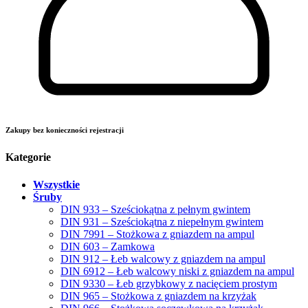
Zakupy bez konieczności rejestracji
Kategorie
Wszystkie
Śruby
DIN 933 – Sześciokątna z pełnym gwintem
DIN 931 – Sześciokątna z niepełnym gwintem
DIN 7991 – Stożkowa z gniazdem na ampul
DIN 603 – Zamkowa
DIN 912 – Łeb walcowy z gniazdem na ampul
DIN 6912 – Łeb walcowy niski z gniazdem na ampul
DIN 9330 – Łeb grzybkowy z nacięciem prostym
DIN 965 – Stożkowa z gniazdem na krzyżak