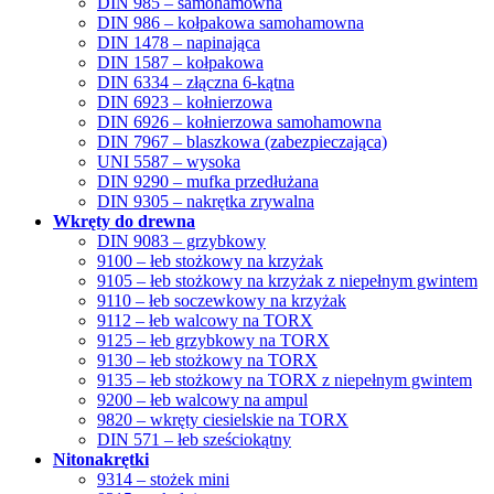
DIN 985 – samohamowna
DIN 986 – kołpakowa samohamowna
DIN 1478 – napinająca
DIN 1587 – kołpakowa
DIN 6334 – złączna 6-kątna
DIN 6923 – kołnierzowa
DIN 6926 – kołnierzowa samohamowna
DIN 7967 – blaszkowa (zabezpieczająca)
UNI 5587 – wysoka
DIN 9290 – mufka przedłużana
DIN 9305 – nakrętka zrywalna
Wkręty do drewna
DIN 9083 – grzybkowy
9100 – łeb stożkowy na krzyżak
9105 – łeb stożkowy na krzyżak z niepełnym gwintem
9110 – łeb soczewkowy na krzyżak
9112 – łeb walcowy na TORX
9125 – łeb grzybkowy na TORX
9130 – łeb stożkowy na TORX
9135 – łeb stożkowy na TORX z niepełnym gwintem
9200 – łeb walcowy na ampul
9820 – wkręty ciesielskie na TORX
DIN 571 – łeb sześciokątny
Nitonakrętki
9314 – stożek mini