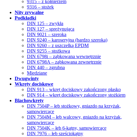
9315 – z kołnierzem
9316 – stożek
Nity zrywalne
Podkładki
DIN 125 – zwykła
DIN 127 – sprężynująca
DIN 9021 – szeroka
DIN 9240 – karoseryjna (bardzo szeroka)
DIN 9260 – z uszczelką EPDM
DIN 9255 – stożkowa
DIN 6798i – ząbkowana wewnętrznie
DIN 6798A – ząbkowana zewnętrznie
DIN 440 – zgrubna
Miedziane
Dwugwinty
Wkręty dociskowe
DIN 913 – wkręt dociskowy zakończony płasko
DIN 914 – wkręt dociskowy zakończony stożkiem
Blachowkręty
DIN 7504P – łeb stożkowy, gniazdo na krzyżak,
samowiercące
DIN 7504M – łeb walcowy, gniazdo na krzyżak,
samowiercące
DIN 7504K – łeb 6-kątny, samowiercące
DIN 7976 – łeb sześciokątny