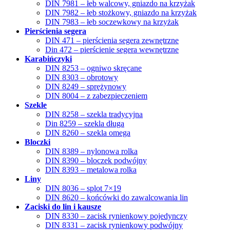
DIN 7981 – łeb walcowy, gniazdo na krzyżak
DIN 7982 – łeb stożkowy, gniazdo na krzyżak
DIN 7983 – łeb soczewkowy na krzyżak
Pierścienia segera
DIN 471 – pierścienia segera zewnętrzne
Din 472 – pierścienie segera wewnętrzne
Karabińczyki
DIN 8253 – ogniwo skręcane
DIN 8303 – obrotowy
DIN 8249 – sprężynowy
DIN 8004 – z zabezpieczeniem
Szekle
DIN 8258 – szekla tradycyjna
Din 8259 – szekla długa
DIN 8260 – szekla omega
Bloczki
DIN 8389 – nylonowa rolka
DIN 8390 – bloczek podwójny
DIN 8393 – metalowa rolka
Liny
DIN 8036 – splot 7×19
DIN 8620 – końcówki do zawalcowania lin
Zaciski do lin i kausze
DIN 8330 – zacisk rynienkowy pojedynczy
DIN 8331 – zacisk rynienkowy podwójny