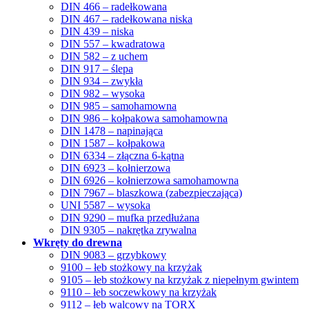
DIN 466 – radełkowana
DIN 467 – radełkowana niska
DIN 439 – niska
DIN 557 – kwadratowa
DIN 582 – z uchem
DIN 917 – ślepa
DIN 934 – zwykła
DIN 982 – wysoka
DIN 985 – samohamowna
DIN 986 – kołpakowa samohamowna
DIN 1478 – napinająca
DIN 1587 – kołpakowa
DIN 6334 – złączna 6-kątna
DIN 6923 – kołnierzowa
DIN 6926 – kołnierzowa samohamowna
DIN 7967 – blaszkowa (zabezpieczająca)
UNI 5587 – wysoka
DIN 9290 – mufka przedłużana
DIN 9305 – nakrętka zrywalna
Wkręty do drewna
DIN 9083 – grzybkowy
9100 – łeb stożkowy na krzyżak
9105 – łeb stożkowy na krzyżak z niepełnym gwintem
9110 – łeb soczewkowy na krzyżak
9112 – łeb walcowy na TORX