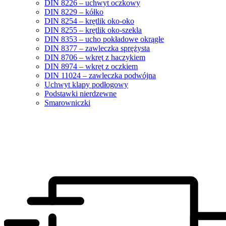
DIN 8226 – uchwyt oczkowy
DIN 8229 – kółko
DIN 8254 – krętlik oko-oko
DIN 8255 – krętlik oko-szekla
DIN 8353 – ucho pokładowe okrągłe
DIN 8377 – zawleczka sprężysta
DIN 8706 – wkręt z haczykiem
DIN 8974 – wkręt z oczkiem
DIN 11024 – zawleczka podwójna
Uchwyt klapy podłogowy
Podstawki nierdzewne
Smarowniczki