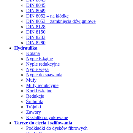
DIN 8045
DIN 8049
DIN 8052 – na kłódkę
DIN 8053 – zamknięcia dźwigniowe
DIN 8128
DIN 8150
DIN 8233
DIN 8280
Hydraulika
Kolana
Nyple 6-kątne
Nyple redukcyjne
Nyple węża
Nyple do spawania
Mufy
Mufy redukcyjne
Korki 6-kątne
Redukcje
Śrubunki
Trójniki
Zawory
Kształtki ocynkowane
Tarcze do cięcia i szlifowania
Podkładki do dysków fibrowych