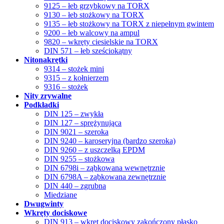
9125 – łeb grzybkowy na TORX
9130 – łeb stożkowy na TORX
9135 – łeb stożkowy na TORX z niepełnym gwintem
9200 – łeb walcowy na ampul
9820 – wkręty ciesielskie na TORX
DIN 571 – łeb sześciokątny
Nitonakrętki
9314 – stożek mini
9315 – z kołnierzem
9316 – stożek
Nity zrywalne
Podkładki
DIN 125 – zwykła
DIN 127 – sprężynująca
DIN 9021 – szeroka
DIN 9240 – karoseryjna (bardzo szeroka)
DIN 9260 – z uszczelką EPDM
DIN 9255 – stożkowa
DIN 6798i – ząbkowana wewnętrznie
DIN 6798A – ząbkowana zewnętrznie
DIN 440 – zgrubna
Miedziane
Dwugwinty
Wkręty dociskowe
DIN 913 – wkręt dociskowy zakończony płasko