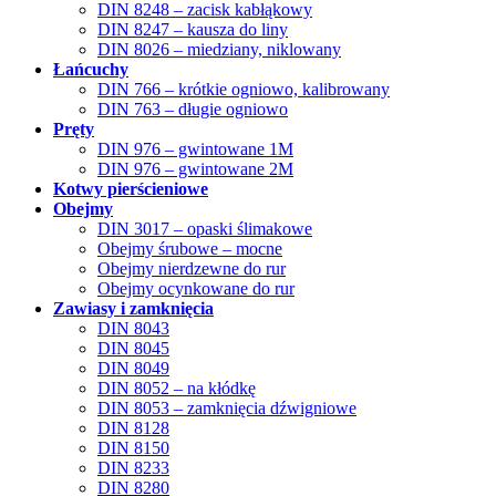
DIN 8248 – zacisk kabłąkowy
DIN 8247 – kausza do liny
DIN 8026 – miedziany, niklowany
Łańcuchy
DIN 766 – krótkie ogniowo, kalibrowany
DIN 763 – długie ogniowo
Pręty
DIN 976 – gwintowane 1M
DIN 976 – gwintowane 2M
Kotwy pierścieniowe
Obejmy
DIN 3017 – opaski ślimakowe
Obejmy śrubowe – mocne
Obejmy nierdzewne do rur
Obejmy ocynkowane do rur
Zawiasy i zamknięcia
DIN 8043
DIN 8045
DIN 8049
DIN 8052 – na kłódkę
DIN 8053 – zamknięcia dźwigniowe
DIN 8128
DIN 8150
DIN 8233
DIN 8280