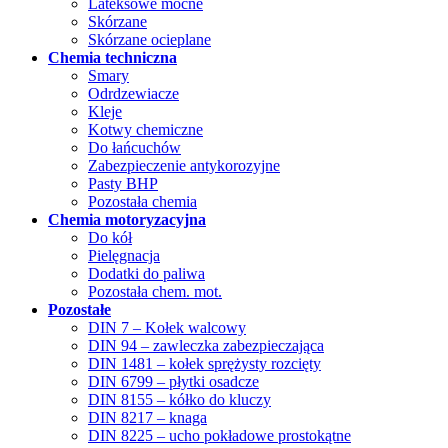
Lateksowe mocne
Skórzane
Skórzane ocieplane
Chemia techniczna
Smary
Odrdzewiacze
Kleje
Kotwy chemiczne
Do łańcuchów
Zabezpieczenie antykorozyjne
Pasty BHP
Pozostała chemia
Chemia motoryzacyjna
Do kół
Pielęgnacja
Dodatki do paliwa
Pozostała chem. mot.
Pozostałe
DIN 7 – Kołek walcowy
DIN 94 – zawleczka zabezpieczająca
DIN 1481 – kołek sprężysty rozcięty
DIN 6799 – płytki osadcze
DIN 8155 – kółko do kluczy
DIN 8217 – knaga
DIN 8225 – ucho pokładowe prostokątne