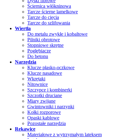
Dyski fibrowe
Ściernica włókninowa
Tarcze ścierne lamelkowe
Tarcze do cięcia
Tarcze do szlifowania
Wiertła
Do metalu zwykłe i kobaltowe
Pilniki obrotowe
Stopniowe skrętne
Pogłębiacze
Do betonu
Narzędzia
Klucze płasko-oczkowe
Klucze nasadowe
Wkrętaki
Nitownice
Szczypce i kombinerki
Szczotki druciane
Miary zwijane
Gwintowniki i narzynki
Kołki rozporowe
Opaski kablowe
Pozostałe narzędzia
Rękawice
Materiałowe z wytrzymałym lateksem