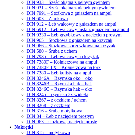
DIN 933 – Sześciokątna z pełnym gwintem
DIN 931 – Sześciokątna z niepełnym gwintem
DIN 7991 – Stożkowa z gniazdem na ampul
DIN 603 – Zamkowa
DIN 912 – Łeb walcowy z gniazdem na ampul
DIN 6912 – Łeb walcowy niski z gniazdem na ampul
DIN 9330 – Łeb grzybkowy z nacięciem prostym
DIN 965 – Stożkowa z gniazdem na krzyżak
DIN 966 – Stożkowa soczewkowa na krzyżak
DIN 580 – Śruba z uchem
DIN 7985 – Łeb walcowy na krzyżak
DIN 7380F – Kołnierzowa na ampul
DIN 7380F TX – Kołnierzowa na torx
DIN 7380 – Łeb kulisty na ampul
DIN 8246A – Rzymska oko – oko
DIN 8246B – Rzymska hak – hak
DIN 8246C – Rzymska hak – oko
DIN 8245 – rzymska 2x widełki
DIN 8267 – z oczkiem / uchem
DIN 8268 – z oczkiem
DIN 316 – Śruba motylkowa
DIN 84 – Łeb z nacięciem prostym
DIN 963 – stożkowa, nacięcie proste
Nakrętki
DIN 315 – motylkowa