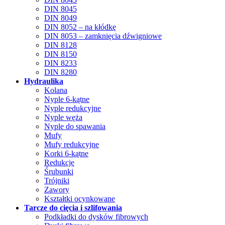
DIN 8045
DIN 8049
DIN 8052 – na kłódkę
DIN 8053 – zamknięcia dźwigniowe
DIN 8128
DIN 8150
DIN 8233
DIN 8280
Hydraulika
Kolana
Nyple 6-kątne
Nyple redukcyjne
Nyple węża
Nyple do spawania
Mufy
Mufy redukcyjne
Korki 6-kątne
Redukcje
Śrubunki
Trójniki
Zawory
Kształtki ocynkowane
Tarcze do cięcia i szlifowania
Podkładki do dysków fibrowych