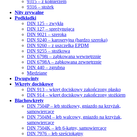
9315 – z kołnierzem
9316 – stożek
Nity zrywalne
Podkładki
DIN 125 – zwykła
DIN 127 – sprężynująca
DIN 9021 – szeroka
DIN 9240 – karoseryjna (bardzo szeroka)
DIN 9260 – z uszczelką EPDM
DIN 9255 – stożkowa
DIN 6798i – ząbkowana wewnętrznie
DIN 6798A – ząbkowana zewnętrznie
DIN 440 – zgrubna
Miedziane
Dwugwinty
Wkręty dociskowe
DIN 913 – wkręt dociskowy zakończony płasko
DIN 914 – wkręt dociskowy zakończony stożkiem
Blachowkręty
DIN 7504P – łeb stożkowy, gniazdo na krzyżak,
samowiercące
DIN 7504M – łeb walcowy, gniazdo na krzyżak,
samowiercące
DIN 7504K – łeb 6-kątny, samowiercące
DIN 7976 – łeb sześciokątny