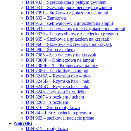
DIN 933 – Sześciokątna z pełnym gwintem
DIN 931 – Sześciokątna z niepełnym gwintem
DIN 7991 – Stożkowa z gniazdem na ampul
DIN 603 – Zamkowa
DIN 912 – Łeb walcowy z gniazdem na ampul
DIN 6912 – Łeb walcowy niski z gniazdem na ampul
DIN 9330 – Łeb grzybkowy z nacięciem prostym
DIN 965 – Stożkowa z gniazdem na krzyżak
DIN 966 – Stożkowa soczewkowa na krzyżak
DIN 580 – Śruba z uchem
DIN 7985 – Łeb walcowy na krzyżak
DIN 7380F – Kołnierzowa na ampul
DIN 7380F TX – Kołnierzowa na torx
DIN 7380 – Łeb kulisty na ampul
DIN 8246A – Rzymska oko – oko
DIN 8246B – Rzymska hak – hak
DIN 8246C – Rzymska hak – oko
DIN 8245 – rzymska 2x widełki
DIN 8267 – z oczkiem / uchem
DIN 8268 – z oczkiem
DIN 316 – Śruba motylkowa
DIN 84 – Łeb z nacięciem prostym
DIN 963 – stożkowa, nacięcie proste
Nakrętki
DIN 315 – motylkowa