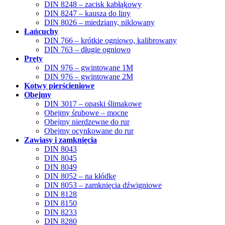
DIN 8248 – zacisk kabłąkowy
DIN 8247 – kausza do liny
DIN 8026 – miedziany, niklowany
Łańcuchy
DIN 766 – krótkie ogniowo, kalibrowany
DIN 763 – długie ogniowo
Pręty
DIN 976 – gwintowane 1M
DIN 976 – gwintowane 2M
Kotwy pierścieniowe
Obejmy
DIN 3017 – opaski ślimakowe
Obejmy śrubowe – mocne
Obejmy nierdzewne do rur
Obejmy ocynkowane do rur
Zawiasy i zamknięcia
DIN 8043
DIN 8045
DIN 8049
DIN 8052 – na kłódkę
DIN 8053 – zamknięcia dźwigniowe
DIN 8128
DIN 8150
DIN 8233
DIN 8280