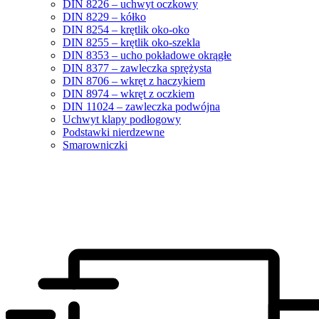
DIN 8226 – uchwyt oczkowy
DIN 8229 – kółko
DIN 8254 – krętlik oko-oko
DIN 8255 – krętlik oko-szekla
DIN 8353 – ucho pokładowe okrągłe
DIN 8377 – zawleczka sprężysta
DIN 8706 – wkręt z haczykiem
DIN 8974 – wkręt z oczkiem
DIN 11024 – zawleczka podwójna
Uchwyt klapy podłogowy
Podstawki nierdzewne
Smarowniczki