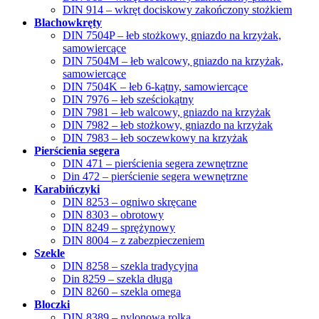
DIN 914 – wkręt dociskowy zakończony stożkiem
Blachowkręty
DIN 7504P – łeb stożkowy, gniazdo na krzyżak,
samowiercące
DIN 7504M – łeb walcowy, gniazdo na krzyżak,
samowiercące
DIN 7504K – łeb 6-kątny, samowiercące
DIN 7976 – łeb sześciokątny
DIN 7981 – łeb walcowy, gniazdo na krzyżak
DIN 7982 – łeb stożkowy, gniazdo na krzyżak
DIN 7983 – łeb soczewkowy na krzyżak
Pierścienia segera
DIN 471 – pierścienia segera zewnętrzne
Din 472 – pierścienie segera wewnętrzne
Karabińczyki
DIN 8253 – ogniwo skręcane
DIN 8303 – obrotowy
DIN 8249 – sprężynowy
DIN 8004 – z zabezpieczeniem
Szekle
DIN 8258 – szekla tradycyjna
Din 8259 – szekla długa
DIN 8260 – szekla omega
Bloczki
DIN 8389 – nylonowa rolka