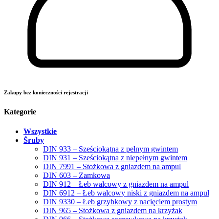
Zakupy bez konieczności rejestracji
Kategorie
Wszystkie
Śruby
DIN 933 – Sześciokątna z pełnym gwintem
DIN 931 – Sześciokątna z niepełnym gwintem
DIN 7991 – Stożkowa z gniazdem na ampul
DIN 603 – Zamkowa
DIN 912 – Łeb walcowy z gniazdem na ampul
DIN 6912 – Łeb walcowy niski z gniazdem na ampul
DIN 9330 – Łeb grzybkowy z nacięciem prostym
DIN 965 – Stożkowa z gniazdem na krzyżak