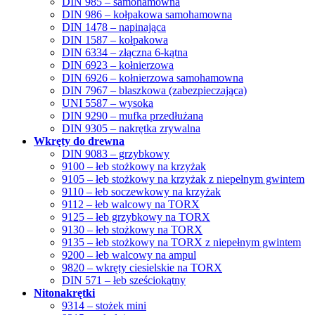
DIN 985 – samohamowna
DIN 986 – kołpakowa samohamowna
DIN 1478 – napinająca
DIN 1587 – kołpakowa
DIN 6334 – złączna 6-kątna
DIN 6923 – kołnierzowa
DIN 6926 – kołnierzowa samohamowna
DIN 7967 – blaszkowa (zabezpieczająca)
UNI 5587 – wysoka
DIN 9290 – mufka przedłużana
DIN 9305 – nakrętka zrywalna
Wkręty do drewna
DIN 9083 – grzybkowy
9100 – łeb stożkowy na krzyżak
9105 – łeb stożkowy na krzyżak z niepełnym gwintem
9110 – łeb soczewkowy na krzyżak
9112 – łeb walcowy na TORX
9125 – łeb grzybkowy na TORX
9130 – łeb stożkowy na TORX
9135 – łeb stożkowy na TORX z niepełnym gwintem
9200 – łeb walcowy na ampul
9820 – wkręty ciesielskie na TORX
DIN 571 – łeb sześciokątny
Nitonakrętki
9314 – stożek mini