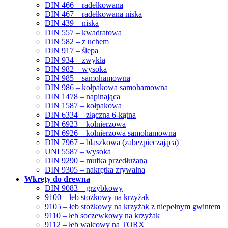
DIN 466 – radełkowana
DIN 467 – radełkowana niska
DIN 439 – niska
DIN 557 – kwadratowa
DIN 582 – z uchem
DIN 917 – ślepa
DIN 934 – zwykła
DIN 982 – wysoka
DIN 985 – samohamowna
DIN 986 – kołpakowa samohamowna
DIN 1478 – napinająca
DIN 1587 – kołpakowa
DIN 6334 – złączna 6-kątna
DIN 6923 – kołnierzowa
DIN 6926 – kołnierzowa samohamowna
DIN 7967 – blaszkowa (zabezpieczająca)
UNI 5587 – wysoka
DIN 9290 – mufka przedłużana
DIN 9305 – nakrętka zrywalna
Wkręty do drewna
DIN 9083 – grzybkowy
9100 – łeb stożkowy na krzyżak
9105 – łeb stożkowy na krzyżak z niepełnym gwintem
9110 – łeb soczewkowy na krzyżak
9112 – łeb walcowy na TORX