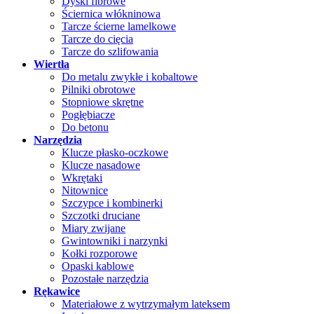
Dyski fibrowe
Ściernica włókninowa
Tarcze ścierne lamelkowe
Tarcze do cięcia
Tarcze do szlifowania
Wiertła
Do metalu zwykłe i kobaltowe
Pilniki obrotowe
Stopniowe skrętne
Pogłębiacze
Do betonu
Narzędzia
Klucze płasko-oczkowe
Klucze nasadowe
Wkrętaki
Nitownice
Szczypce i kombinerki
Szczotki druciane
Miary zwijane
Gwintowniki i narzynki
Kołki rozporowe
Opaski kablowe
Pozostałe narzędzia
Rękawice
Materiałowe z wytrzymałym lateksem