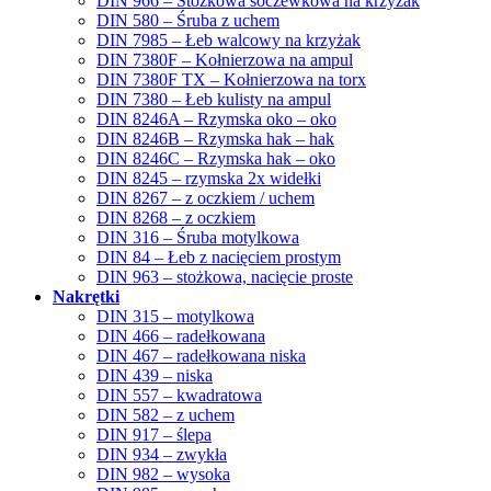
DIN 966 – Stożkowa soczewkowa na krzyżak
DIN 580 – Śruba z uchem
DIN 7985 – Łeb walcowy na krzyżak
DIN 7380F – Kołnierzowa na ampul
DIN 7380F TX – Kołnierzowa na torx
DIN 7380 – Łeb kulisty na ampul
DIN 8246A – Rzymska oko – oko
DIN 8246B – Rzymska hak – hak
DIN 8246C – Rzymska hak – oko
DIN 8245 – rzymska 2x widełki
DIN 8267 – z oczkiem / uchem
DIN 8268 – z oczkiem
DIN 316 – Śruba motylkowa
DIN 84 – Łeb z nacięciem prostym
DIN 963 – stożkowa, nacięcie proste
Nakrętki
DIN 315 – motylkowa
DIN 466 – radełkowana
DIN 467 – radełkowana niska
DIN 439 – niska
DIN 557 – kwadratowa
DIN 582 – z uchem
DIN 917 – ślepa
DIN 934 – zwykła
DIN 982 – wysoka