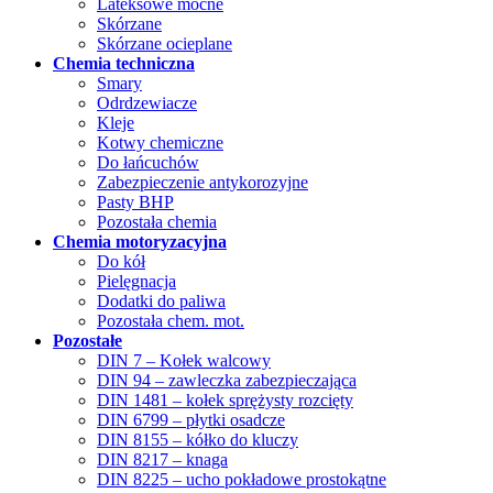
Lateksowe mocne
Skórzane
Skórzane ocieplane
Chemia techniczna
Smary
Odrdzewiacze
Kleje
Kotwy chemiczne
Do łańcuchów
Zabezpieczenie antykorozyjne
Pasty BHP
Pozostała chemia
Chemia motoryzacyjna
Do kół
Pielęgnacja
Dodatki do paliwa
Pozostała chem. mot.
Pozostałe
DIN 7 – Kołek walcowy
DIN 94 – zawleczka zabezpieczająca
DIN 1481 – kołek sprężysty rozcięty
DIN 6799 – płytki osadcze
DIN 8155 – kółko do kluczy
DIN 8217 – knaga
DIN 8225 – ucho pokładowe prostokątne