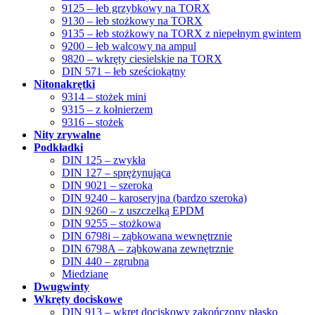
9125 – łeb grzybkowy na TORX
9130 – łeb stożkowy na TORX
9135 – łeb stożkowy na TORX z niepełnym gwintem
9200 – łeb walcowy na ampul
9820 – wkręty ciesielskie na TORX
DIN 571 – łeb sześciokątny
Nitonakrętki
9314 – stożek mini
9315 – z kołnierzem
9316 – stożek
Nity zrywalne
Podkładki
DIN 125 – zwykła
DIN 127 – sprężynująca
DIN 9021 – szeroka
DIN 9240 – karoseryjna (bardzo szeroka)
DIN 9260 – z uszczelką EPDM
DIN 9255 – stożkowa
DIN 6798i – ząbkowana wewnętrznie
DIN 6798A – ząbkowana zewnętrznie
DIN 440 – zgrubna
Miedziane
Dwugwinty
Wkręty dociskowe
DIN 913 – wkręt dociskowy zakończony płasko