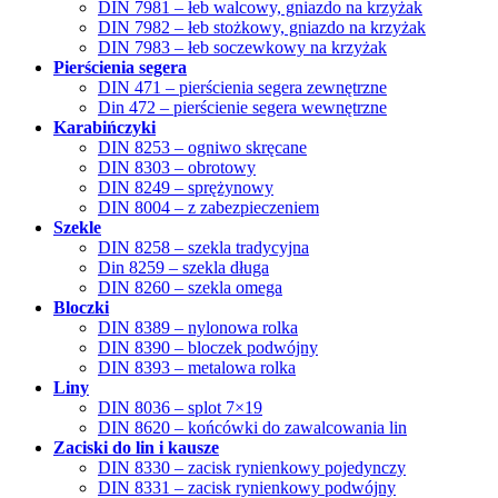
DIN 7981 – łeb walcowy, gniazdo na krzyżak
DIN 7982 – łeb stożkowy, gniazdo na krzyżak
DIN 7983 – łeb soczewkowy na krzyżak
Pierścienia segera
DIN 471 – pierścienia segera zewnętrzne
Din 472 – pierścienie segera wewnętrzne
Karabińczyki
DIN 8253 – ogniwo skręcane
DIN 8303 – obrotowy
DIN 8249 – sprężynowy
DIN 8004 – z zabezpieczeniem
Szekle
DIN 8258 – szekla tradycyjna
Din 8259 – szekla długa
DIN 8260 – szekla omega
Bloczki
DIN 8389 – nylonowa rolka
DIN 8390 – bloczek podwójny
DIN 8393 – metalowa rolka
Liny
DIN 8036 – splot 7×19
DIN 8620 – końcówki do zawalcowania lin
Zaciski do lin i kausze
DIN 8330 – zacisk rynienkowy pojedynczy
DIN 8331 – zacisk rynienkowy podwójny