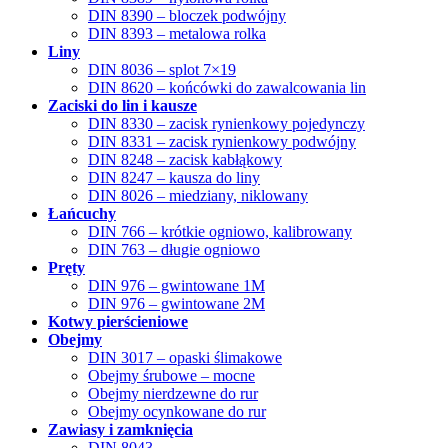
DIN 8390 – bloczek podwójny
DIN 8393 – metalowa rolka
Liny
DIN 8036 – splot 7×19
DIN 8620 – końcówki do zawalcowania lin
Zaciski do lin i kausze
DIN 8330 – zacisk rynienkowy pojedynczy
DIN 8331 – zacisk rynienkowy podwójny
DIN 8248 – zacisk kabłąkowy
DIN 8247 – kausza do liny
DIN 8026 – miedziany, niklowany
Łańcuchy
DIN 766 – krótkie ogniowo, kalibrowany
DIN 763 – długie ogniowo
Pręty
DIN 976 – gwintowane 1M
DIN 976 – gwintowane 2M
Kotwy pierścieniowe
Obejmy
DIN 3017 – opaski ślimakowe
Obejmy śrubowe – mocne
Obejmy nierdzewne do rur
Obejmy ocynkowane do rur
Zawiasy i zamknięcia
DIN 8043