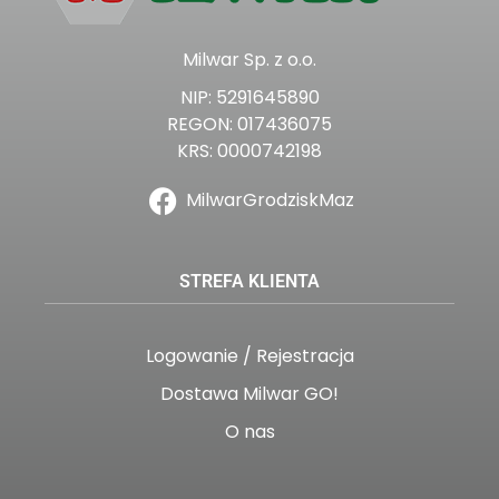
Milwar Sp. z o.o.
NIP: 5291645890
REGON: 017436075
KRS: 0000742198
MilwarGrodziskMaz
STREFA KLIENTA
Logowanie / Rejestracja
Dostawa Milwar GO!
O nas