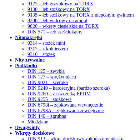
9125 – łeb grzybkowy na TORX
9130 – łeb stożkowy na TORX
9135 – łeb stożkowy na TORX z niepełnym gwintem
9200 – łeb walcowy na ampul
9820 – wkręty ciesielskie na TORX
DIN 571 – łeb sześciokątny
Nitonakrętki
9314 – stożek mini
9315 – z kołnierzem
9316 – stożek
Nity zrywalne
Podkładki
DIN 125 – zwykła
DIN 127 – sprężynująca
DIN 9021 – szeroka
DIN 9240 – karoseryjna (bardzo szeroka)
DIN 9260 – z uszczelką EPDM
DIN 9255 – stożkowa
DIN 6798i – ząbkowana wewnętrznie
DIN 6798A – ząbkowana zewnętrznie
DIN 440 – zgrubna
Miedziane
Dwugwinty
Wkręty dociskowe
DIN 913 – wkręt dociskowy zakończony płasko