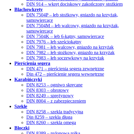
DIN 914 – wkręt dociskowy zakończony stożkiem
Blachowkręty
DIN 7504P – łeb stożkowy, gniazdo na krzyżak,
samowiercące
DIN 7504M – łeb walcowy, gniazdo na krzyżak,
samowiercące
DIN 7504K – łeb 6-kątny, samowiercące
DIN 7976 – łeb sześciokątny
DIN 7981 – łeb walcowy, gniazdo na krzyżak
DIN 7982 – łeb stożkowy, gniazdo na krzyżak
DIN 7983 – łeb soczewkowy na krzyżak
Pierścienia segera
DIN 471 – pierścienia segera zewnętrzne
Din 472 – pierścienie segera wewnętrzne
Karabińczyki
DIN 8253 – ogniwo skręcane
DIN 8303 – obrotowy
DIN 8249 – sprężynowy
DIN 8004 – z zabezpieczeniem
Szekle
DIN 8258 – szekla tradycyjna
Din 8259 – szekla długa
DIN 8260 – szekla omega
Bloczki
DIN 8389 – nylonowa rolka