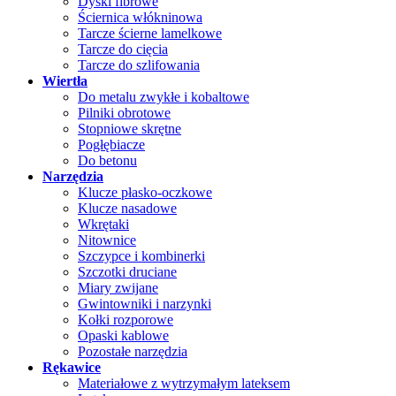
Dyski fibrowe
Ściernica włókninowa
Tarcze ścierne lamelkowe
Tarcze do cięcia
Tarcze do szlifowania
Wiertła
Do metalu zwykłe i kobaltowe
Pilniki obrotowe
Stopniowe skrętne
Pogłębiacze
Do betonu
Narzędzia
Klucze płasko-oczkowe
Klucze nasadowe
Wkrętaki
Nitownice
Szczypce i kombinerki
Szczotki druciane
Miary zwijane
Gwintowniki i narzynki
Kołki rozporowe
Opaski kablowe
Pozostałe narzędzia
Rękawice
Materiałowe z wytrzymałym lateksem