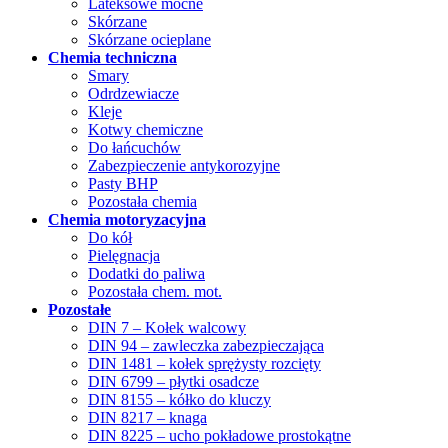
Lateksowe mocne
Skórzane
Skórzane ocieplane
Chemia techniczna
Smary
Odrdzewiacze
Kleje
Kotwy chemiczne
Do łańcuchów
Zabezpieczenie antykorozyjne
Pasty BHP
Pozostała chemia
Chemia motoryzacyjna
Do kół
Pielęgnacja
Dodatki do paliwa
Pozostała chem. mot.
Pozostałe
DIN 7 – Kołek walcowy
DIN 94 – zawleczka zabezpieczająca
DIN 1481 – kołek sprężysty rozcięty
DIN 6799 – płytki osadcze
DIN 8155 – kółko do kluczy
DIN 8217 – knaga
DIN 8225 – ucho pokładowe prostokątne