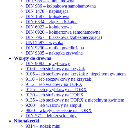
DIN 985 – samohamowna
DIN 986 – kołpakowa samohamowna
DIN 1478 – napinająca
DIN 1587 – kołpakowa
DIN 6334 – złączna 6-kątna
DIN 6923 – kołnierzowa
DIN 6926 – kołnierzowa samohamowna
DIN 7967 – blaszkowa (zabezpieczająca)
UNI 5587 – wysoka
DIN 9290 – mufka przedłużana
DIN 9305 – nakrętka zrywalna
Wkręty do drewna
DIN 9083 – grzybkowy
9100 – łeb stożkowy na krzyżak
9105 – łeb stożkowy na krzyżak z niepełnym gwintem
9110 – łeb soczewkowy na krzyżak
9112 – łeb walcowy na TORX
9125 – łeb grzybkowy na TORX
9130 – łeb stożkowy na TORX
9135 – łeb stożkowy na TORX z niepełnym gwintem
9200 – łeb walcowy na ampul
9820 – wkręty ciesielskie na TORX
DIN 571 – łeb sześciokątny
Nitonakrętki
9314 – stożek mini