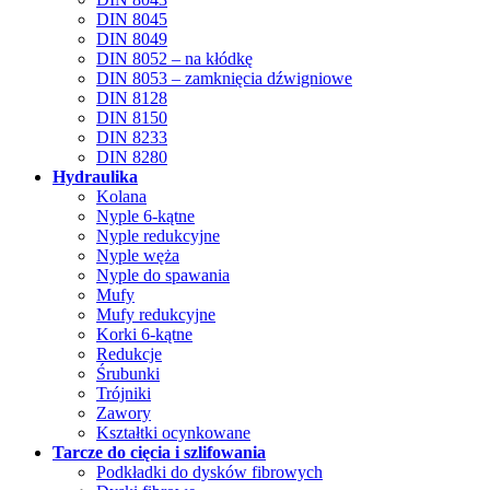
DIN 8045
DIN 8049
DIN 8052 – na kłódkę
DIN 8053 – zamknięcia dźwigniowe
DIN 8128
DIN 8150
DIN 8233
DIN 8280
Hydraulika
Kolana
Nyple 6-kątne
Nyple redukcyjne
Nyple węża
Nyple do spawania
Mufy
Mufy redukcyjne
Korki 6-kątne
Redukcje
Śrubunki
Trójniki
Zawory
Kształtki ocynkowane
Tarcze do cięcia i szlifowania
Podkładki do dysków fibrowych