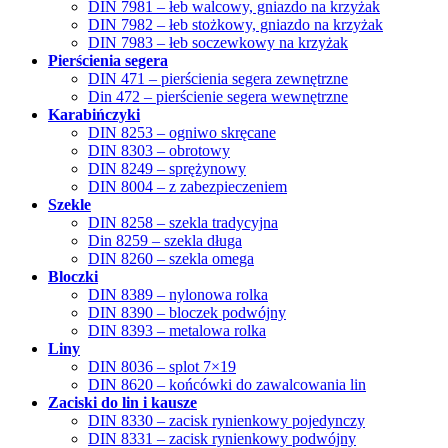
DIN 7981 – łeb walcowy, gniazdo na krzyżak
DIN 7982 – łeb stożkowy, gniazdo na krzyżak
DIN 7983 – łeb soczewkowy na krzyżak
Pierścienia segera
DIN 471 – pierścienia segera zewnętrzne
Din 472 – pierścienie segera wewnętrzne
Karabińczyki
DIN 8253 – ogniwo skręcane
DIN 8303 – obrotowy
DIN 8249 – sprężynowy
DIN 8004 – z zabezpieczeniem
Szekle
DIN 8258 – szekla tradycyjna
Din 8259 – szekla długa
DIN 8260 – szekla omega
Bloczki
DIN 8389 – nylonowa rolka
DIN 8390 – bloczek podwójny
DIN 8393 – metalowa rolka
Liny
DIN 8036 – splot 7×19
DIN 8620 – końcówki do zawalcowania lin
Zaciski do lin i kausze
DIN 8330 – zacisk rynienkowy pojedynczy
DIN 8331 – zacisk rynienkowy podwójny