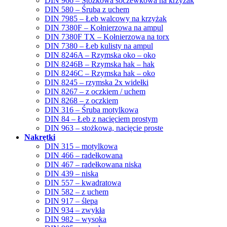
DIN 966 – Stożkowa soczewkowa na krzyżak
DIN 580 – Śruba z uchem
DIN 7985 – Łeb walcowy na krzyżak
DIN 7380F – Kołnierzowa na ampul
DIN 7380F TX – Kołnierzowa na torx
DIN 7380 – Łeb kulisty na ampul
DIN 8246A – Rzymska oko – oko
DIN 8246B – Rzymska hak – hak
DIN 8246C – Rzymska hak – oko
DIN 8245 – rzymska 2x widełki
DIN 8267 – z oczkiem / uchem
DIN 8268 – z oczkiem
DIN 316 – Śruba motylkowa
DIN 84 – Łeb z nacięciem prostym
DIN 963 – stożkowa, nacięcie proste
Nakrętki
DIN 315 – motylkowa
DIN 466 – radełkowana
DIN 467 – radełkowana niska
DIN 439 – niska
DIN 557 – kwadratowa
DIN 582 – z uchem
DIN 917 – ślepa
DIN 934 – zwykła
DIN 982 – wysoka