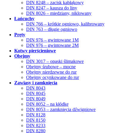
DIN 8248 – zacisk kabłąkowy
DIN 8247 – kausza do liny
DIN 8026 – miedziany, niklowany
Łańcuchy
DIN 766 – krótkie ogniowo, kalibrowany
DIN 763 – długie ogniowo
Pręty
DIN 976 – gwintowane 1M
DIN 976 – gwintowane 2M
Kotwy pierścieniowe
Obejmy
DIN 3017 – opaski ślimakowe
Obejmy śrubowe – mocne
Obejmy nierdzewne do rur
Obejmy ocynkowane do rur
Zawiasy i zamknięcia
DIN 8043
DIN 8045
DIN 8049
DIN 8052 – na kłódkę
DIN 8053 – zamknięcia dźwigniowe
DIN 8128
DIN 8150
DIN 8233
DIN 8280