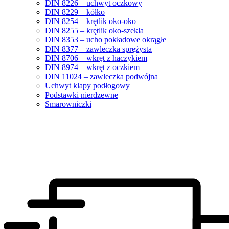
DIN 8226 – uchwyt oczkowy
DIN 8229 – kółko
DIN 8254 – krętlik oko-oko
DIN 8255 – krętlik oko-szekla
DIN 8353 – ucho pokładowe okrągłe
DIN 8377 – zawleczka sprężysta
DIN 8706 – wkręt z haczykiem
DIN 8974 – wkręt z oczkiem
DIN 11024 – zawleczka podwójna
Uchwyt klapy podłogowy
Podstawki nierdzewne
Smarowniczki