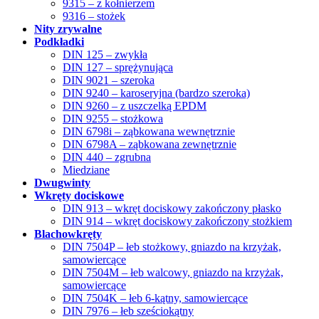
9315 – z kołnierzem
9316 – stożek
Nity zrywalne
Podkładki
DIN 125 – zwykła
DIN 127 – sprężynująca
DIN 9021 – szeroka
DIN 9240 – karoseryjna (bardzo szeroka)
DIN 9260 – z uszczelką EPDM
DIN 9255 – stożkowa
DIN 6798i – ząbkowana wewnętrznie
DIN 6798A – ząbkowana zewnętrznie
DIN 440 – zgrubna
Miedziane
Dwugwinty
Wkręty dociskowe
DIN 913 – wkręt dociskowy zakończony płasko
DIN 914 – wkręt dociskowy zakończony stożkiem
Blachowkręty
DIN 7504P – łeb stożkowy, gniazdo na krzyżak,
samowiercące
DIN 7504M – łeb walcowy, gniazdo na krzyżak,
samowiercące
DIN 7504K – łeb 6-kątny, samowiercące
DIN 7976 – łeb sześciokątny