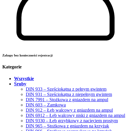
Zakupy bez konieczności rejestracji
Kategorie
Wszystkie
Śruby
DIN 933 – Sześciokątna z pełnym gwintem
DIN 931 – Sześciokątna z niepełnym gwintem
DIN 7991 – Stożkowa z gniazdem na ampul
DIN 603 – Zamkowa
DIN 912 – Łeb walcowy z gniazdem na ampul
DIN 6912 – Łeb walcowy niski z gniazdem na ampul
DIN 9330 – Łeb grzybkowy z nacięciem prostym
DIN 965 – Stożkowa z gniazdem na krzyżak