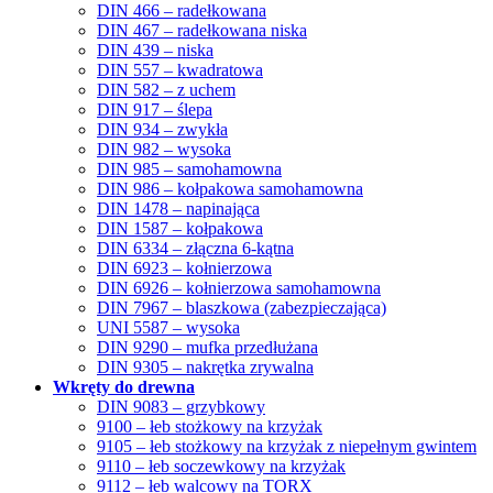
DIN 466 – radełkowana
DIN 467 – radełkowana niska
DIN 439 – niska
DIN 557 – kwadratowa
DIN 582 – z uchem
DIN 917 – ślepa
DIN 934 – zwykła
DIN 982 – wysoka
DIN 985 – samohamowna
DIN 986 – kołpakowa samohamowna
DIN 1478 – napinająca
DIN 1587 – kołpakowa
DIN 6334 – złączna 6-kątna
DIN 6923 – kołnierzowa
DIN 6926 – kołnierzowa samohamowna
DIN 7967 – blaszkowa (zabezpieczająca)
UNI 5587 – wysoka
DIN 9290 – mufka przedłużana
DIN 9305 – nakrętka zrywalna
Wkręty do drewna
DIN 9083 – grzybkowy
9100 – łeb stożkowy na krzyżak
9105 – łeb stożkowy na krzyżak z niepełnym gwintem
9110 – łeb soczewkowy na krzyżak
9112 – łeb walcowy na TORX