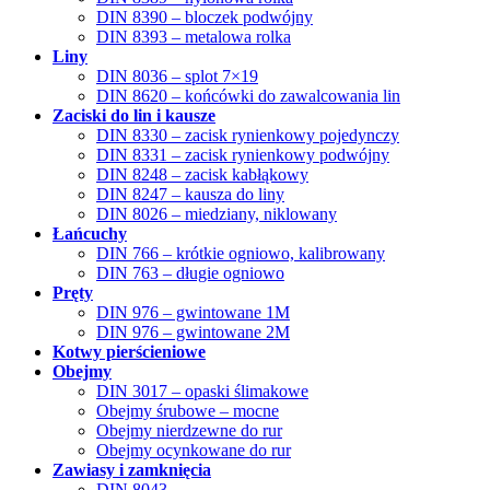
DIN 8390 – bloczek podwójny
DIN 8393 – metalowa rolka
Liny
DIN 8036 – splot 7×19
DIN 8620 – końcówki do zawalcowania lin
Zaciski do lin i kausze
DIN 8330 – zacisk rynienkowy pojedynczy
DIN 8331 – zacisk rynienkowy podwójny
DIN 8248 – zacisk kabłąkowy
DIN 8247 – kausza do liny
DIN 8026 – miedziany, niklowany
Łańcuchy
DIN 766 – krótkie ogniowo, kalibrowany
DIN 763 – długie ogniowo
Pręty
DIN 976 – gwintowane 1M
DIN 976 – gwintowane 2M
Kotwy pierścieniowe
Obejmy
DIN 3017 – opaski ślimakowe
Obejmy śrubowe – mocne
Obejmy nierdzewne do rur
Obejmy ocynkowane do rur
Zawiasy i zamknięcia
DIN 8043