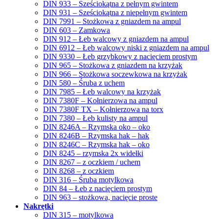
DIN 933 – Sześciokątna z pełnym gwintem
DIN 931 – Sześciokątna z niepełnym gwintem
DIN 7991 – Stożkowa z gniazdem na ampul
DIN 603 – Zamkowa
DIN 912 – Łeb walcowy z gniazdem na ampul
DIN 6912 – Łeb walcowy niski z gniazdem na ampul
DIN 9330 – Łeb grzybkowy z nacięciem prostym
DIN 965 – Stożkowa z gniazdem na krzyżak
DIN 966 – Stożkowa soczewkowa na krzyżak
DIN 580 – Śruba z uchem
DIN 7985 – Łeb walcowy na krzyżak
DIN 7380F – Kołnierzowa na ampul
DIN 7380F TX – Kołnierzowa na torx
DIN 7380 – Łeb kulisty na ampul
DIN 8246A – Rzymska oko – oko
DIN 8246B – Rzymska hak – hak
DIN 8246C – Rzymska hak – oko
DIN 8245 – rzymska 2x widełki
DIN 8267 – z oczkiem / uchem
DIN 8268 – z oczkiem
DIN 316 – Śruba motylkowa
DIN 84 – Łeb z nacięciem prostym
DIN 963 – stożkowa, nacięcie proste
Nakrętki
DIN 315 – motylkowa