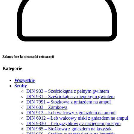
Zakupy bez konieczności rejestracji
Kategorie
Wszystkie
Śruby
DIN 933 – Sześciokątna z pełnym gwintem
DIN 931 – Sześciokątna z niepełnym gwintem
DIN 7991 – Stożkowa z gniazdem na ampul
DIN 603 – Zamkowa
DIN 912 – Łeb walcowy z gniazdem na ampul
DIN 6912 – Łeb walcowy niski z gniazdem na ampul
DIN 9330 – Łeb grzybkowy z nacięciem prostym
DIN 965 – Stożkowa z gniazdem na krzyżak