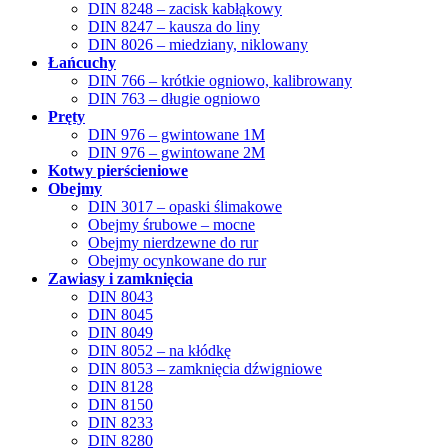
DIN 8248 – zacisk kabłąkowy
DIN 8247 – kausza do liny
DIN 8026 – miedziany, niklowany
Łańcuchy
DIN 766 – krótkie ogniowo, kalibrowany
DIN 763 – długie ogniowo
Pręty
DIN 976 – gwintowane 1M
DIN 976 – gwintowane 2M
Kotwy pierścieniowe
Obejmy
DIN 3017 – opaski ślimakowe
Obejmy śrubowe – mocne
Obejmy nierdzewne do rur
Obejmy ocynkowane do rur
Zawiasy i zamknięcia
DIN 8043
DIN 8045
DIN 8049
DIN 8052 – na kłódkę
DIN 8053 – zamknięcia dźwigniowe
DIN 8128
DIN 8150
DIN 8233
DIN 8280