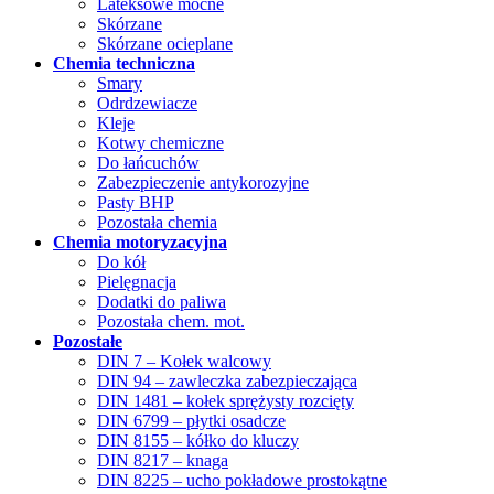
Lateksowe mocne
Skórzane
Skórzane ocieplane
Chemia techniczna
Smary
Odrdzewiacze
Kleje
Kotwy chemiczne
Do łańcuchów
Zabezpieczenie antykorozyjne
Pasty BHP
Pozostała chemia
Chemia motoryzacyjna
Do kół
Pielęgnacja
Dodatki do paliwa
Pozostała chem. mot.
Pozostałe
DIN 7 – Kołek walcowy
DIN 94 – zawleczka zabezpieczająca
DIN 1481 – kołek sprężysty rozcięty
DIN 6799 – płytki osadcze
DIN 8155 – kółko do kluczy
DIN 8217 – knaga
DIN 8225 – ucho pokładowe prostokątne