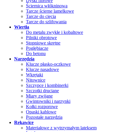
Dyski fibrowe
Ściernica włókninowa
Tarcze ścierne lamelkowe
Tarcze do cięcia
Tarcze do szlifowania
Wiertła
Do metalu zwykłe i kobaltowe
Pilniki obrotowe
Stopniowe skrętne
Pogłębiacze
Do betonu
Narzędzia
Klucze płasko-oczkowe
Klucze nasadowe
Wkrętaki
Nitownice
Szczypce i kombinerki
Szczotki druciane
Miary zwijane
Gwintowniki i narzynki
Kołki rozporowe
Opaski kablowe
Pozostałe narzędzia
Rękawice
Materiałowe z wytrzymałym lateksem