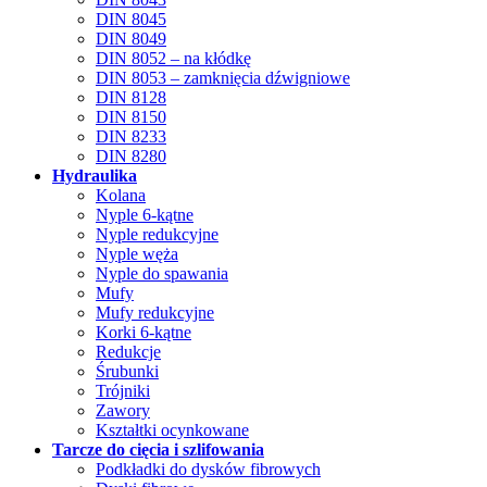
DIN 8045
DIN 8049
DIN 8052 – na kłódkę
DIN 8053 – zamknięcia dźwigniowe
DIN 8128
DIN 8150
DIN 8233
DIN 8280
Hydraulika
Kolana
Nyple 6-kątne
Nyple redukcyjne
Nyple węża
Nyple do spawania
Mufy
Mufy redukcyjne
Korki 6-kątne
Redukcje
Śrubunki
Trójniki
Zawory
Kształtki ocynkowane
Tarcze do cięcia i szlifowania
Podkładki do dysków fibrowych