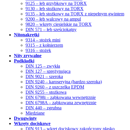
9125 – łeb grzybkowy na TORX
9130 – łeb stożkowy na TORX
9135 – łeb stożkowy na TORX z niepełnym gwintem
9200 – łeb walcowy na ampul
9820 – wkręty ciesielskie na TORX
DIN 571 – łeb sześciokątny
Nitonakrętki
9314 – stożek mini
9315 – z kołnierzem
9316 – stożek
Nity zrywalne
Podkładki
DIN 125 – zwykła
DIN 127 – sprężynująca
DIN 9021 – szeroka
DIN 9240 – karoseryjna (bardzo szeroka)
DIN 9260 – z uszczelką EPDM
DIN 9255 – stożkowa
DIN 6798i – ząbkowana wewnętrznie
DIN 6798A – ząbkowana zewnętrznie
DIN 440 – zgrubna
Miedziane
Dwugwinty
Wkręty dociskowe
DIN 913 – wkręt dociskowy zakończony płasko