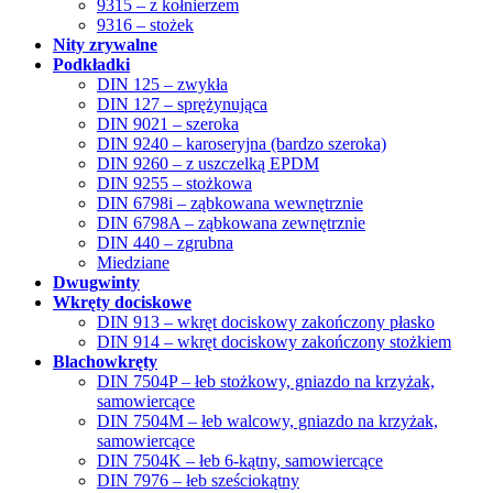
9315 – z kołnierzem
9316 – stożek
Nity zrywalne
Podkładki
DIN 125 – zwykła
DIN 127 – sprężynująca
DIN 9021 – szeroka
DIN 9240 – karoseryjna (bardzo szeroka)
DIN 9260 – z uszczelką EPDM
DIN 9255 – stożkowa
DIN 6798i – ząbkowana wewnętrznie
DIN 6798A – ząbkowana zewnętrznie
DIN 440 – zgrubna
Miedziane
Dwugwinty
Wkręty dociskowe
DIN 913 – wkręt dociskowy zakończony płasko
DIN 914 – wkręt dociskowy zakończony stożkiem
Blachowkręty
DIN 7504P – łeb stożkowy, gniazdo na krzyżak,
samowiercące
DIN 7504M – łeb walcowy, gniazdo na krzyżak,
samowiercące
DIN 7504K – łeb 6-kątny, samowiercące
DIN 7976 – łeb sześciokątny