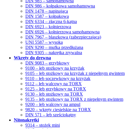
DIN 985 – samohamowna
DIN 986 – kołpakowa samohamowna
DIN 1478 – napinająca
DIN 1587 – kołpakowa
DIN 6334 – złączna 6-kątna
DIN 6923 – kołnierzowa
DIN 6926 – kołnierzowa samohamowna
DIN 7967 – blaszkowa (zabezpieczająca)
UNI 5587 – wysoka
DIN 9290 – mufka przedłużana
DIN 9305 – nakrętka zrywalna
Wkręty do drewna
DIN 9083 – grzybkowy
9100 – łeb stożkowy na krzyżak
9105 – łeb stożkowy na krzyżak z niepełnym gwintem
9110 – łeb soczewkowy na krzyżak
9112 – łeb walcowy na TORX
9125 – łeb grzybkowy na TORX
9130 – łeb stożkowy na TORX
9135 – łeb stożkowy na TORX z niepełnym gwintem
9200 – łeb walcowy na ampul
9820 – wkręty ciesielskie na TORX
DIN 571 – łeb sześciokątny
Nitonakrętki
9314 – stożek mini