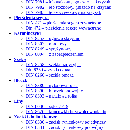
DIN 7981 – łeb walcowy, gniazdo na krzyżak
DIN 7982 – łeb stożkowy, gniazdo na krzyżak
DIN 7983 – łeb soczewkowy na krzyżak
Pierścienia segera
DIN 471 – pierścienia segera zewnętrzne
Din 472 – pierścienie segera wewnętrzne
Karabińczyki
DIN 8253 – ogniwo skręcane
DIN 8303 – obrotowy
DIN 8249 – sprężynowy
DIN 8004 – z zabezpieczeniem
Szekle
DIN 8258 – szekla tradycyjna
Din 8259 – szekla długa
DIN 8260 – szekla omega
Bloczki
DIN 8389 – nylonowa rolka
DIN 8390 – bloczek podwójny
DIN 8393 – metalowa rolka
Liny
DIN 8036 – splot 7×19
DIN 8620 – końcówki do zawalcowania lin
Zaciski do lin i kausze
DIN 8330 – zacisk rynienkowy pojedynczy
DIN 8331 – zacisk rynienkowy podwójny