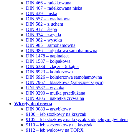
DIN 466 – radełkowana
DIN 467 – radełkowana niska
DIN 439 – niska
DIN 557 – kwadratowa
DIN 582 – z uchem
DIN 917 – ślepa
DIN 934 – zwykła
DIN 982 – wysoka
DIN 985 – samohamowna
DIN 986 – kołpakowa samohamowna
DIN 1478 – napinająca
DIN 1587 – kołpakowa
DIN 6334 – złączna 6-kątna
DIN 6923 – kołnierzowa
DIN 6926 – kołnierzowa samohamowna
DIN 7967 – blaszkowa (zabezpieczająca)
UNI 5587 – wysoka
DIN 9290 – mufka przedłużana
DIN 9305 – nakrętka zrywalna
Wkręty do drewna
DIN 9083 – grzybkowy
9100 – łeb stożkowy na krzyżak
9105 – łeb stożkowy na krzyżak z niepełnym gwintem
9110 – łeb soczewkowy na krzyżak
9112 – łeb walcowy na TORX