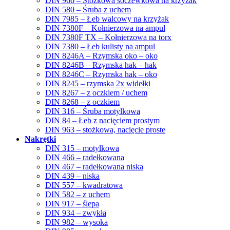
DIN 966 – Stożkowa soczewkowa na krzyżak
DIN 580 – Śruba z uchem
DIN 7985 – Łeb walcowy na krzyżak
DIN 7380F – Kołnierzowa na ampul
DIN 7380F TX – Kołnierzowa na torx
DIN 7380 – Łeb kulisty na ampul
DIN 8246A – Rzymska oko – oko
DIN 8246B – Rzymska hak – hak
DIN 8246C – Rzymska hak – oko
DIN 8245 – rzymska 2x widełki
DIN 8267 – z oczkiem / uchem
DIN 8268 – z oczkiem
DIN 316 – Śruba motylkowa
DIN 84 – Łeb z nacięciem prostym
DIN 963 – stożkowa, nacięcie proste
Nakrętki
DIN 315 – motylkowa
DIN 466 – radełkowana
DIN 467 – radełkowana niska
DIN 439 – niska
DIN 557 – kwadratowa
DIN 582 – z uchem
DIN 917 – ślepa
DIN 934 – zwykła
DIN 982 – wysoka