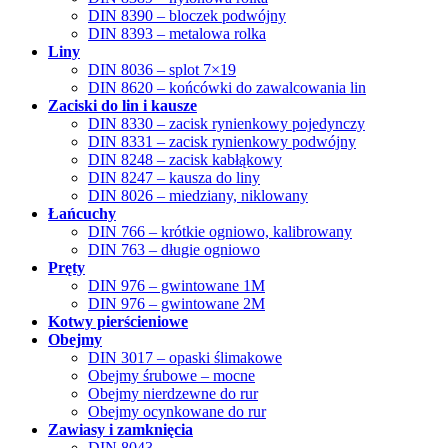
DIN 8390 – bloczek podwójny
DIN 8393 – metalowa rolka
Liny
DIN 8036 – splot 7×19
DIN 8620 – końcówki do zawalcowania lin
Zaciski do lin i kausze
DIN 8330 – zacisk rynienkowy pojedynczy
DIN 8331 – zacisk rynienkowy podwójny
DIN 8248 – zacisk kabłąkowy
DIN 8247 – kausza do liny
DIN 8026 – miedziany, niklowany
Łańcuchy
DIN 766 – krótkie ogniowo, kalibrowany
DIN 763 – długie ogniowo
Pręty
DIN 976 – gwintowane 1M
DIN 976 – gwintowane 2M
Kotwy pierścieniowe
Obejmy
DIN 3017 – opaski ślimakowe
Obejmy śrubowe – mocne
Obejmy nierdzewne do rur
Obejmy ocynkowane do rur
Zawiasy i zamknięcia
DIN 8043