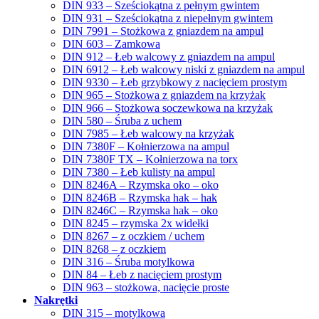
DIN 933 – Sześciokątna z pełnym gwintem
DIN 931 – Sześciokątna z niepełnym gwintem
DIN 7991 – Stożkowa z gniazdem na ampul
DIN 603 – Zamkowa
DIN 912 – Łeb walcowy z gniazdem na ampul
DIN 6912 – Łeb walcowy niski z gniazdem na ampul
DIN 9330 – Łeb grzybkowy z nacięciem prostym
DIN 965 – Stożkowa z gniazdem na krzyżak
DIN 966 – Stożkowa soczewkowa na krzyżak
DIN 580 – Śruba z uchem
DIN 7985 – Łeb walcowy na krzyżak
DIN 7380F – Kołnierzowa na ampul
DIN 7380F TX – Kołnierzowa na torx
DIN 7380 – Łeb kulisty na ampul
DIN 8246A – Rzymska oko – oko
DIN 8246B – Rzymska hak – hak
DIN 8246C – Rzymska hak – oko
DIN 8245 – rzymska 2x widełki
DIN 8267 – z oczkiem / uchem
DIN 8268 – z oczkiem
DIN 316 – Śruba motylkowa
DIN 84 – Łeb z nacięciem prostym
DIN 963 – stożkowa, nacięcie proste
Nakrętki
DIN 315 – motylkowa