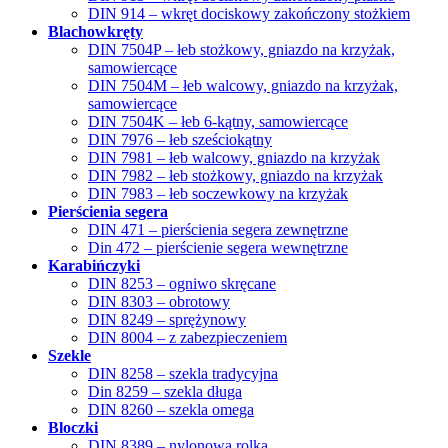
DIN 914 – wkręt dociskowy zakończony stożkiem
Blachowkręty
DIN 7504P – łeb stożkowy, gniazdo na krzyżak,
samowiercące
DIN 7504M – łeb walcowy, gniazdo na krzyżak,
samowiercące
DIN 7504K – łeb 6-kątny, samowiercące
DIN 7976 – łeb sześciokątny
DIN 7981 – łeb walcowy, gniazdo na krzyżak
DIN 7982 – łeb stożkowy, gniazdo na krzyżak
DIN 7983 – łeb soczewkowy na krzyżak
Pierścienia segera
DIN 471 – pierścienia segera zewnętrzne
Din 472 – pierścienie segera wewnętrzne
Karabińczyki
DIN 8253 – ogniwo skręcane
DIN 8303 – obrotowy
DIN 8249 – sprężynowy
DIN 8004 – z zabezpieczeniem
Szekle
DIN 8258 – szekla tradycyjna
Din 8259 – szekla długa
DIN 8260 – szekla omega
Bloczki
DIN 8389 – nylonowa rolka