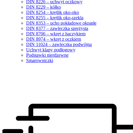
DIN 8226 – uchwyt oczkowy
DIN 8229 – kółko
DIN 8254 – krętlik oko-oko
DIN 8255 – krętlik oko-szekla
DIN 8353 – ucho pokładowe okrągłe
DIN 8377 – zawleczka sprężysta
DIN 8706 – wkręt z haczykiem
DIN 8974 – wkręt z oczkiem
DIN 11024 – zawleczka podwójna
Uchwyt klapy podłogowy
Podstawki nierdzewne
Smarowniczki