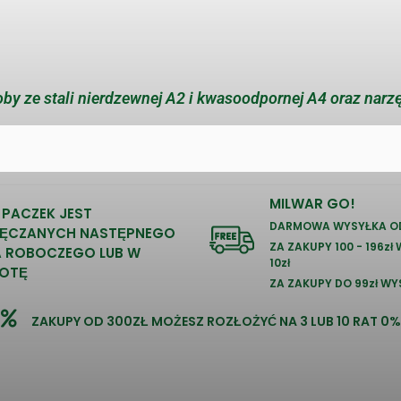
by ze stali nierdzewnej A2 i kwasoodpornej A4 oraz narz
MILWAR GO!
 PACZEK JEST
DARMOWA WYSYŁKA OD
ĘCZANYCH NASTĘPNEGO
ZA ZAKUPY 100 - 196zł
A ROBOCZEGO LUB W
10zł
OTĘ
ZA ZAKUPY DO 99zł WY
ZAKUPY OD 300ZŁ MOŻESZ ROZŁOŻYĆ NA 3 LUB 10 RAT 0%