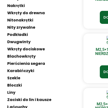
Nakrętki
Wkręty do drewna
DO
Nitonakrętki
Nity zrywalne
Podkładki
Dwugwinty
Wkręty dociskowe
M2,5×
NIERDZ
Blachowkręty
Pierścienia segera
Karabińczyki
DO
Szekle
Bloczki
Liny
Zaciski do lin i kausze
M2,5
Łańcuchy