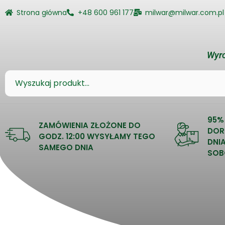
Strona główna
+48 600 961 177
milwar@milwar.com.pl
Wyro
95%
ZAMÓWIENIA ZŁOŻONE DO
DOR
GODZ. 12:00 WYSYŁAMY TEGO
DNI
SAMEGO DNIA
SOB