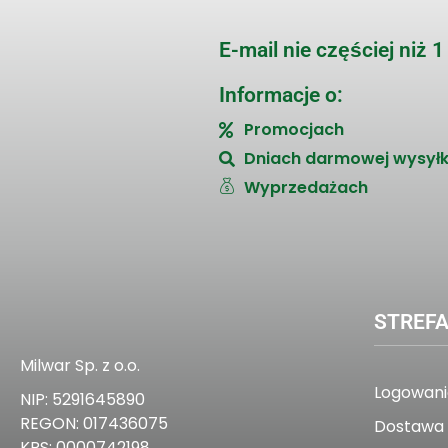
E-mail nie częściej niż 
Informacje o:
Promocjach
Dniach darmowej wysyłk
Wyprzedażach
STREFA
Milwar Sp. z o.o.
Logowanie
NIP: 5291645890
REGON: 017436075
Dostawa 
KRS: 0000742198