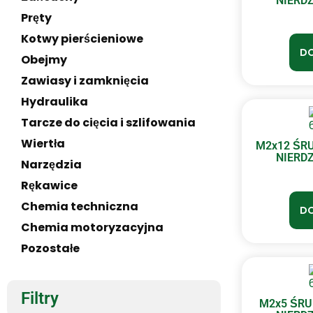
NIERDZ
Pręty
Kotwy pierścieniowe
DO
Obejmy
Zawiasy i zamknięcia
Hydraulika
Tarcze do cięcia i szlifowania
Wiertła
M2x12 ŚR
NIERDZ
Narzędzia
Rękawice
Chemia techniczna
DO
Chemia motoryzacyjna
Pozostałe
Filtry
M2x5 ŚR