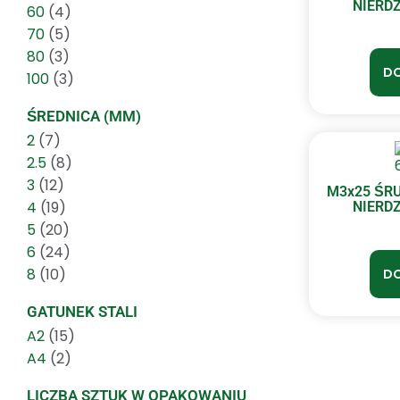
NIERDZ
60
(4)
70
(5)
80
(3)
DO
100
(3)
ŚREDNICA (MM)
2
(7)
2.5
(8)
3
(12)
M3x25 ŚR
4
(19)
NIERDZ
5
(20)
6
(24)
8
(10)
DO
GATUNEK STALI
A2
(15)
A4
(2)
LICZBA SZTUK W OPAKOWANIU