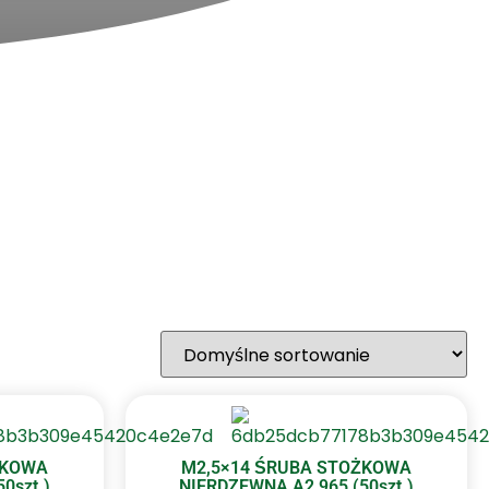
ŻKOWA
M2,5×14 ŚRUBA STOŻKOWA
0szt.)
NIERDZEWNA A2 965 (50szt.)