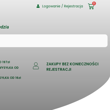
0
Logowanie / Rejestracja
ędzia
 197zł
ZAKUPY BEZ KONIECZNOŚCI
 WYSYŁKA OD
REJESTRACJI
SYŁKA OD 16zł