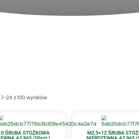
 1–24 z 100 wyników
10 ŚRUBA STOŻKOWA
M2,5×12 ŚRUBA STO
EWNA A2 965 (50szt.)
NIERDZEWNA A2 965 (5