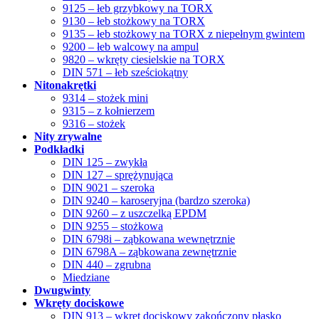
9125 – łeb grzybkowy na TORX
9130 – łeb stożkowy na TORX
9135 – łeb stożkowy na TORX z niepełnym gwintem
9200 – łeb walcowy na ampul
9820 – wkręty ciesielskie na TORX
DIN 571 – łeb sześciokątny
Nitonakrętki
9314 – stożek mini
9315 – z kołnierzem
9316 – stożek
Nity zrywalne
Podkładki
DIN 125 – zwykła
DIN 127 – sprężynująca
DIN 9021 – szeroka
DIN 9240 – karoseryjna (bardzo szeroka)
DIN 9260 – z uszczelką EPDM
DIN 9255 – stożkowa
DIN 6798i – ząbkowana wewnętrznie
DIN 6798A – ząbkowana zewnętrznie
DIN 440 – zgrubna
Miedziane
Dwugwinty
Wkręty dociskowe
DIN 913 – wkręt dociskowy zakończony płasko