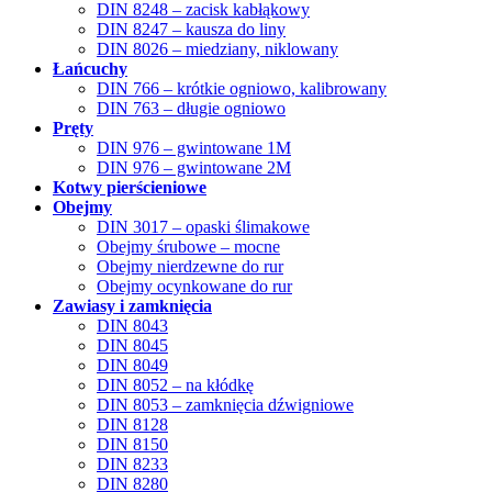
DIN 8248 – zacisk kabłąkowy
DIN 8247 – kausza do liny
DIN 8026 – miedziany, niklowany
Łańcuchy
DIN 766 – krótkie ogniowo, kalibrowany
DIN 763 – długie ogniowo
Pręty
DIN 976 – gwintowane 1M
DIN 976 – gwintowane 2M
Kotwy pierścieniowe
Obejmy
DIN 3017 – opaski ślimakowe
Obejmy śrubowe – mocne
Obejmy nierdzewne do rur
Obejmy ocynkowane do rur
Zawiasy i zamknięcia
DIN 8043
DIN 8045
DIN 8049
DIN 8052 – na kłódkę
DIN 8053 – zamknięcia dźwigniowe
DIN 8128
DIN 8150
DIN 8233
DIN 8280