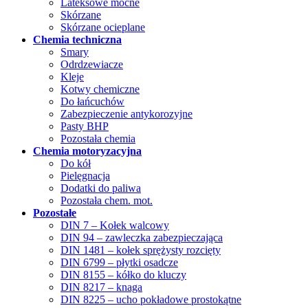
Lateksowe mocne
Skórzane
Skórzane ocieplane
Chemia techniczna
Smary
Odrdzewiacze
Kleje
Kotwy chemiczne
Do łańcuchów
Zabezpieczenie antykorozyjne
Pasty BHP
Pozostała chemia
Chemia motoryzacyjna
Do kół
Pielęgnacja
Dodatki do paliwa
Pozostała chem. mot.
Pozostałe
DIN 7 – Kołek walcowy
DIN 94 – zawleczka zabezpieczająca
DIN 1481 – kołek sprężysty rozcięty
DIN 6799 – płytki osadcze
DIN 8155 – kółko do kluczy
DIN 8217 – knaga
DIN 8225 – ucho pokładowe prostokątne