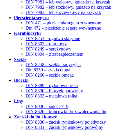
DIN 7981 – łeb walcowy, gniazdo na krzyżak
DIN 7982 – łeb stożkowy, gniazdo na krzyżak
DIN 7983 – łeb soczewkowy na krzyżak
Pierścienia segera
DIN 471 – pierścienia segera zewnętrzne
Din 472 – pierścienie segera wewnętrzne
Karabińczyki
DIN 8253 – ogniwo skręcane
DIN 8303 – obrotowy
DIN 8249 – sprężynowy
DIN 8004 – z zabezpieczeniem
Szekle
DIN 8258 – szekla tradycyjna
Din 8259 – szekla długa
DIN 8260 – szekla omega
Bloczki
DIN 8389 – nylonowa rolka
DIN 8390 – bloczek podwójny
DIN 8393 – metalowa rolka
Liny
DIN 8036 – splot 7×19
DIN 8620 – końcówki do zawalcowania lin
Zaciski do lin i kausze
DIN 8330 – zacisk rynienkowy pojedynczy
DIN 8331 – zacisk rynienkowy podwójny