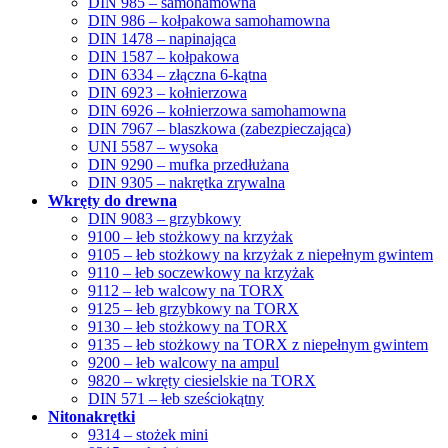
DIN 985 – samohamowna
DIN 986 – kołpakowa samohamowna
DIN 1478 – napinająca
DIN 1587 – kołpakowa
DIN 6334 – złączna 6-kątna
DIN 6923 – kołnierzowa
DIN 6926 – kołnierzowa samohamowna
DIN 7967 – blaszkowa (zabezpieczająca)
UNI 5587 – wysoka
DIN 9290 – mufka przedłużana
DIN 9305 – nakrętka zrywalna
Wkręty do drewna
DIN 9083 – grzybkowy
9100 – łeb stożkowy na krzyżak
9105 – łeb stożkowy na krzyżak z niepełnym gwintem
9110 – łeb soczewkowy na krzyżak
9112 – łeb walcowy na TORX
9125 – łeb grzybkowy na TORX
9130 – łeb stożkowy na TORX
9135 – łeb stożkowy na TORX z niepełnym gwintem
9200 – łeb walcowy na ampul
9820 – wkręty ciesielskie na TORX
DIN 571 – łeb sześciokątny
Nitonakrętki
9314 – stożek mini