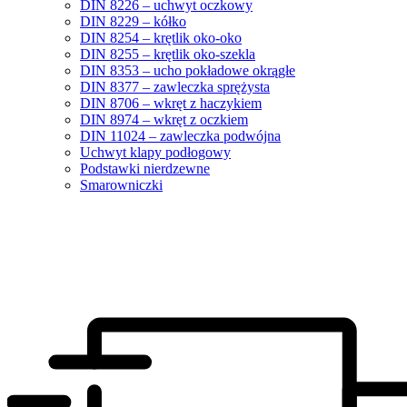
DIN 8226 – uchwyt oczkowy
DIN 8229 – kółko
DIN 8254 – krętlik oko-oko
DIN 8255 – krętlik oko-szekla
DIN 8353 – ucho pokładowe okrągłe
DIN 8377 – zawleczka sprężysta
DIN 8706 – wkręt z haczykiem
DIN 8974 – wkręt z oczkiem
DIN 11024 – zawleczka podwójna
Uchwyt klapy podłogowy
Podstawki nierdzewne
Smarowniczki