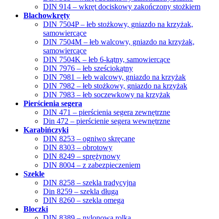
DIN 914 – wkręt dociskowy zakończony stożkiem
Blachowkręty
DIN 7504P – łeb stożkowy, gniazdo na krzyżak,
samowiercące
DIN 7504M – łeb walcowy, gniazdo na krzyżak,
samowiercące
DIN 7504K – łeb 6-kątny, samowiercące
DIN 7976 – łeb sześciokątny
DIN 7981 – łeb walcowy, gniazdo na krzyżak
DIN 7982 – łeb stożkowy, gniazdo na krzyżak
DIN 7983 – łeb soczewkowy na krzyżak
Pierścienia segera
DIN 471 – pierścienia segera zewnętrzne
Din 472 – pierścienie segera wewnętrzne
Karabińczyki
DIN 8253 – ogniwo skręcane
DIN 8303 – obrotowy
DIN 8249 – sprężynowy
DIN 8004 – z zabezpieczeniem
Szekle
DIN 8258 – szekla tradycyjna
Din 8259 – szekla długa
DIN 8260 – szekla omega
Bloczki
DIN 8389 – nylonowa rolka