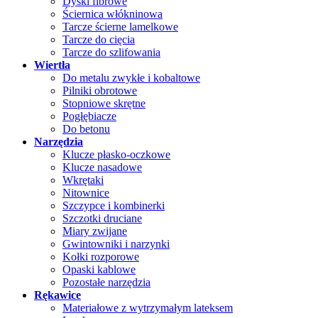
Dyski fibrowe
Ściernica włókninowa
Tarcze ścierne lamelkowe
Tarcze do cięcia
Tarcze do szlifowania
Wiertła
Do metalu zwykłe i kobaltowe
Pilniki obrotowe
Stopniowe skrętne
Pogłębiacze
Do betonu
Narzędzia
Klucze płasko-oczkowe
Klucze nasadowe
Wkrętaki
Nitownice
Szczypce i kombinerki
Szczotki druciane
Miary zwijane
Gwintowniki i narzynki
Kołki rozporowe
Opaski kablowe
Pozostałe narzędzia
Rękawice
Materiałowe z wytrzymałym lateksem