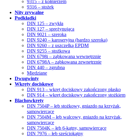
9315 – z kołnierzem
9316 – stożek
Nity zrywalne
Podkładki
DIN 125 – zwykła
DIN 127 – sprężynująca
DIN 9021 – szeroka
DIN 9240 – karoseryjna (bardzo szeroka)
DIN 9260 – z uszczelką EPDM
DIN 9255 – stożkowa
DIN 6798i – ząbkowana wewnętrznie
DIN 6798A – ząbkowana zewnętrznie
DIN 440 – zgrubna
Miedziane
Dwugwinty
Wkręty dociskowe
DIN 913 – wkręt dociskowy zakończony płasko
DIN 914 – wkręt dociskowy zakończony stożkiem
Blachowkręty
DIN 7504P – łeb stożkowy, gniazdo na krzyżak,
samowiercące
DIN 7504M – łeb walcowy, gniazdo na krzyżak,
samowiercące
DIN 7504K – łeb 6-kątny, samowiercące
DIN 7976 – łeb sześciokątny