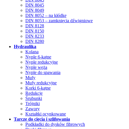
DIN 8045
DIN 8049
DIN 8052 – na kłódkę
DIN 8053 – zamknięcia dźwigniowe
DIN 8128
DIN 8150
DIN 8233
DIN 8280
Hydraulika
Kolana
Nyple 6-kątne
Nyple redukcyjne
Nyple węża
Nyple do spawania
Mufy
Mufy redukcyjne
Korki 6-kątne
Redukcje
Śrubunki
Trójniki
Zawory
Kształtki ocynkowane
Tarcze do cięcia i szlifowania
Podkładki do dysków fibrowych