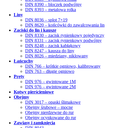
DIN 8390 – bloczek podwójny
DIN 8393 – metalowa rolka
Liny
DIN 8036 – splot 7×19
DIN 8620 – końcówki do zawalcowania lin
Zaciski do lin i kausze
DIN 8330 – zacisk rynienkowy pojedynczy
DIN 8331 – zacisk rynienkowy podwójny
DIN 8248 – zacisk kabłąkowy
DIN 8247 – kausza do liny
DIN 8026 – miedziany, niklowany
Łańcuchy
DIN 766 – krótkie ogniowo, kalibrowany
DIN 763 – długie ogniowo
Pręty
DIN 976 – gwintowane 1M
DIN 976 – gwintowane 2M
Kotwy pierścieniowe
Obejmy
DIN 3017 – opaski ślimakowe
Obejmy śrubowe – mocne
Obejmy nierdzewne do rur
Obejmy ocynkowane do rur
Zawiasy i zamknięcia
DIN 8043