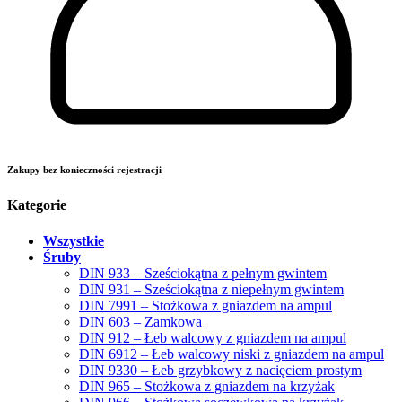
Zakupy bez konieczności rejestracji
Kategorie
Wszystkie
Śruby
DIN 933 – Sześciokątna z pełnym gwintem
DIN 931 – Sześciokątna z niepełnym gwintem
DIN 7991 – Stożkowa z gniazdem na ampul
DIN 603 – Zamkowa
DIN 912 – Łeb walcowy z gniazdem na ampul
DIN 6912 – Łeb walcowy niski z gniazdem na ampul
DIN 9330 – Łeb grzybkowy z nacięciem prostym
DIN 965 – Stożkowa z gniazdem na krzyżak