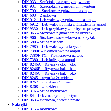
DIN 933 – Sześciokątna z pełnym gwintem
DIN 931 – Sześciokątna z niepełnym gwintem
DIN 7991 – Stożkowa z gniazdem na ampul
DIN 603 – Zamkowa
DIN 912 – Łeb walcowy z gniazdem na ampul
DIN 6912 – Łeb walcowy niski z gniazdem na ampul
DIN 9330 – Łeb grzybkowy z nacięciem prostym
DIN 965 – Stożkowa z gniazdem na krzyżak
DIN 966 – Stożkowa soczewkowa na krzyżak
DIN 580 – Śruba z uchem
DIN 7985 – Łeb walcowy na krzyżak
DIN 7380F – Kołnierzowa na ampul
DIN 7380F TX – Kołnierzowa na torx
DIN 7380 – Łeb kulisty na ampul
DIN 8246A – Rzymska oko – oko
DIN 8246B – Rzymska hak – hak
DIN 8246C – Rzymska hak – oko
DIN 8245 – rzymska 2x widełki
DIN 8267 – z oczkiem / uchem
DIN 8268 – z oczkiem
DIN 316 – Śruba motylkowa
DIN 84 – Łeb z nacięciem prostym
DIN 963 – stożkowa, nacięcie proste
Nakrętki
DIN 315 – motylkowa