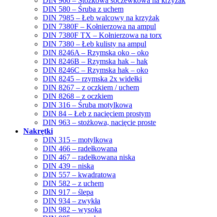
DIN 966 – Stożkowa soczewkowa na krzyżak
DIN 580 – Śruba z uchem
DIN 7985 – Łeb walcowy na krzyżak
DIN 7380F – Kołnierzowa na ampul
DIN 7380F TX – Kołnierzowa na torx
DIN 7380 – Łeb kulisty na ampul
DIN 8246A – Rzymska oko – oko
DIN 8246B – Rzymska hak – hak
DIN 8246C – Rzymska hak – oko
DIN 8245 – rzymska 2x widełki
DIN 8267 – z oczkiem / uchem
DIN 8268 – z oczkiem
DIN 316 – Śruba motylkowa
DIN 84 – Łeb z nacięciem prostym
DIN 963 – stożkowa, nacięcie proste
Nakrętki
DIN 315 – motylkowa
DIN 466 – radełkowana
DIN 467 – radełkowana niska
DIN 439 – niska
DIN 557 – kwadratowa
DIN 582 – z uchem
DIN 917 – ślepa
DIN 934 – zwykła
DIN 982 – wysoka