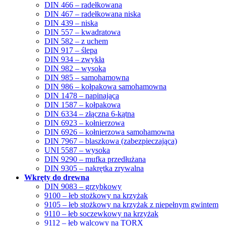
DIN 466 – radełkowana
DIN 467 – radełkowana niska
DIN 439 – niska
DIN 557 – kwadratowa
DIN 582 – z uchem
DIN 917 – ślepa
DIN 934 – zwykła
DIN 982 – wysoka
DIN 985 – samohamowna
DIN 986 – kołpakowa samohamowna
DIN 1478 – napinająca
DIN 1587 – kołpakowa
DIN 6334 – złączna 6-kątna
DIN 6923 – kołnierzowa
DIN 6926 – kołnierzowa samohamowna
DIN 7967 – blaszkowa (zabezpieczająca)
UNI 5587 – wysoka
DIN 9290 – mufka przedłużana
DIN 9305 – nakrętka zrywalna
Wkręty do drewna
DIN 9083 – grzybkowy
9100 – łeb stożkowy na krzyżak
9105 – łeb stożkowy na krzyżak z niepełnym gwintem
9110 – łeb soczewkowy na krzyżak
9112 – łeb walcowy na TORX