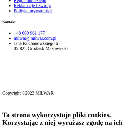
Regulamin sklepu
Reklamacje i zwroty
Polityka prywatności
Kontakt
+48 600 961 177
milwar@milwar.com.pl
Jana Kochanowskiego 6
05-825 Grodzisk Mazowiecki
Milwar Sp. z o.o.
wpisana do Krajowego Rejestru Sądowego
prowadzonego przez Sąd Rejonowy dla M. St. Warszawy
w Warszawie, XIV Wydział Gospodarczy Krajowego Rejestru
Sądowego.
Copyright ©2023 MILWAR
Ta strona wykorzystuje pliki cookies.
Korzystając z niej wyrażasz zgodę na ich