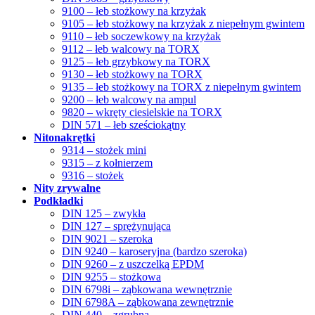
9100 – łeb stożkowy na krzyżak
9105 – łeb stożkowy na krzyżak z niepełnym gwintem
9110 – łeb soczewkowy na krzyżak
9112 – łeb walcowy na TORX
9125 – łeb grzybkowy na TORX
9130 – łeb stożkowy na TORX
9135 – łeb stożkowy na TORX z niepełnym gwintem
9200 – łeb walcowy na ampul
9820 – wkręty ciesielskie na TORX
DIN 571 – łeb sześciokątny
Nitonakrętki
9314 – stożek mini
9315 – z kołnierzem
9316 – stożek
Nity zrywalne
Podkładki
DIN 125 – zwykła
DIN 127 – sprężynująca
DIN 9021 – szeroka
DIN 9240 – karoseryjna (bardzo szeroka)
DIN 9260 – z uszczelką EPDM
DIN 9255 – stożkowa
DIN 6798i – ząbkowana wewnętrznie
DIN 6798A – ząbkowana zewnętrznie
DIN 440 – zgrubna