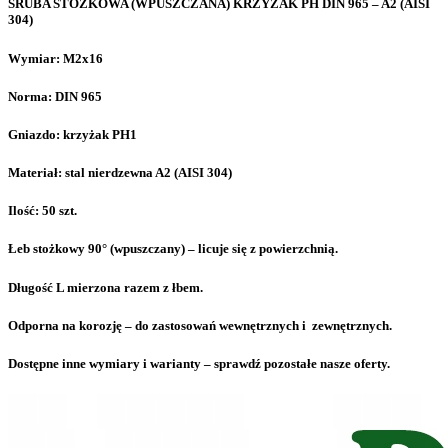
ŚRUBA STOŻKOWA (WPUSZCZANA) KRZYŻAK PH DIN 965 – A2 (AISI
304)
Wymiar: M2x16
Norma: DIN 965
Gniazdo: krzyżak PH1
Materiał: stal nierdzewna A2 (AISI 304)
Ilość: 50 szt.
Łeb stożkowy 90° (wpuszczany) – licuje się z powierzchnią.
Długość L mierzona razem z łbem.
Odporna na korozję – do zastosowań wewnętrznych i zewnętrznych.
Dostępne inne wymiary i warianty – sprawdź pozostałe nasze oferty.