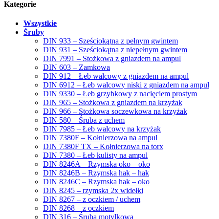
Kategorie
Wszystkie
Śruby
DIN 933 – Sześciokątna z pełnym gwintem
DIN 931 – Sześciokątna z niepełnym gwintem
DIN 7991 – Stożkowa z gniazdem na ampul
DIN 603 – Zamkowa
DIN 912 – Łeb walcowy z gniazdem na ampul
DIN 6912 – Łeb walcowy niski z gniazdem na ampul
DIN 9330 – Łeb grzybkowy z nacięciem prostym
DIN 965 – Stożkowa z gniazdem na krzyżak
DIN 966 – Stożkowa soczewkowa na krzyżak
DIN 580 – Śruba z uchem
DIN 7985 – Łeb walcowy na krzyżak
DIN 7380F – Kołnierzowa na ampul
DIN 7380F TX – Kołnierzowa na torx
DIN 7380 – Łeb kulisty na ampul
DIN 8246A – Rzymska oko – oko
DIN 8246B – Rzymska hak – hak
DIN 8246C – Rzymska hak – oko
DIN 8245 – rzymska 2x widełki
DIN 8267 – z oczkiem / uchem
DIN 8268 – z oczkiem
DIN 316 – Śruba motylkowa