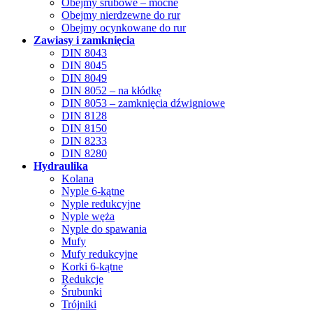
Obejmy śrubowe – mocne
Obejmy nierdzewne do rur
Obejmy ocynkowane do rur
Zawiasy i zamknięcia
DIN 8043
DIN 8045
DIN 8049
DIN 8052 – na kłódkę
DIN 8053 – zamknięcia dźwigniowe
DIN 8128
DIN 8150
DIN 8233
DIN 8280
Hydraulika
Kolana
Nyple 6-kątne
Nyple redukcyjne
Nyple węża
Nyple do spawania
Mufy
Mufy redukcyjne
Korki 6-kątne
Redukcje
Śrubunki
Trójniki