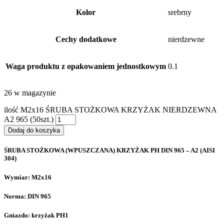
Kolor
srebrny
Cechy dodatkowe
nierdzewne
Waga produktu z opakowaniem jednostkowym
0.1
26 w magazynie
ilość M2x16 ŚRUBA STOŻKOWA KRZYŻAK NIERDZEWNA
A2 965 (50szt.)
Dodaj do koszyka
ŚRUBA STOŻKOWA (WPUSZCZANA) KRZYŻAK PH DIN 965 – A2 (AISI
304)
Wymiar: M2x16
Norma: DIN 965
Gniazdo: krzyżak PH1