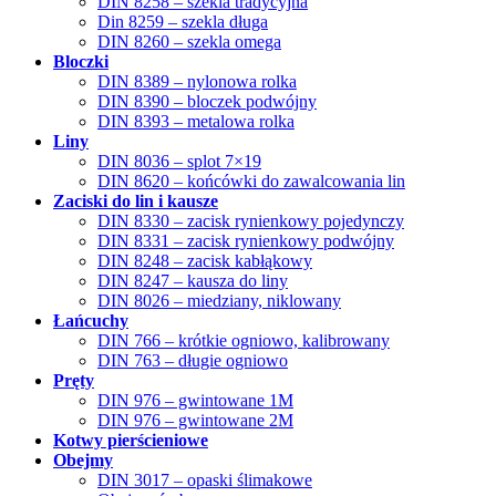
DIN 8258 – szekla tradycyjna
Din 8259 – szekla długa
DIN 8260 – szekla omega
Bloczki
DIN 8389 – nylonowa rolka
DIN 8390 – bloczek podwójny
DIN 8393 – metalowa rolka
Liny
DIN 8036 – splot 7×19
DIN 8620 – końcówki do zawalcowania lin
Zaciski do lin i kausze
DIN 8330 – zacisk rynienkowy pojedynczy
DIN 8331 – zacisk rynienkowy podwójny
DIN 8248 – zacisk kabłąkowy
DIN 8247 – kausza do liny
DIN 8026 – miedziany, niklowany
Łańcuchy
DIN 766 – krótkie ogniowo, kalibrowany
DIN 763 – długie ogniowo
Pręty
DIN 976 – gwintowane 1M
DIN 976 – gwintowane 2M
Kotwy pierścieniowe
Obejmy
DIN 3017 – opaski ślimakowe