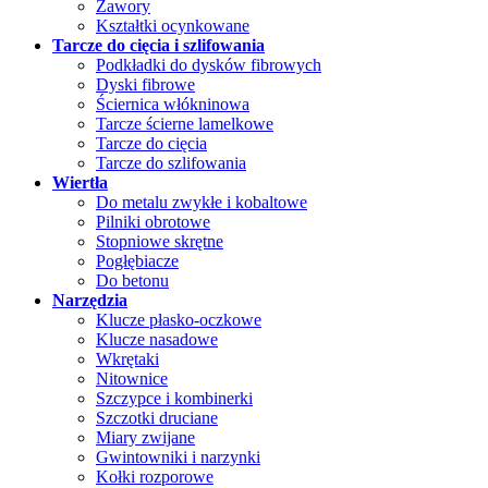
Zawory
Kształtki ocynkowane
Tarcze do cięcia i szlifowania
Podkładki do dysków fibrowych
Dyski fibrowe
Ściernica włókninowa
Tarcze ścierne lamelkowe
Tarcze do cięcia
Tarcze do szlifowania
Wiertła
Do metalu zwykłe i kobaltowe
Pilniki obrotowe
Stopniowe skrętne
Pogłębiacze
Do betonu
Narzędzia
Klucze płasko-oczkowe
Klucze nasadowe
Wkrętaki
Nitownice
Szczypce i kombinerki
Szczotki druciane
Miary zwijane
Gwintowniki i narzynki
Kołki rozporowe