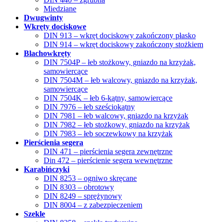
Miedziane
Dwugwinty
Wkręty dociskowe
DIN 913 – wkręt dociskowy zakończony płasko
DIN 914 – wkręt dociskowy zakończony stożkiem
Blachowkręty
DIN 7504P – łeb stożkowy, gniazdo na krzyżak,
samowiercące
DIN 7504M – łeb walcowy, gniazdo na krzyżak,
samowiercące
DIN 7504K – łeb 6-kątny, samowiercące
DIN 7976 – łeb sześciokątny
DIN 7981 – łeb walcowy, gniazdo na krzyżak
DIN 7982 – łeb stożkowy, gniazdo na krzyżak
DIN 7983 – łeb soczewkowy na krzyżak
Pierścienia segera
DIN 471 – pierścienia segera zewnętrzne
Din 472 – pierścienie segera wewnętrzne
Karabińczyki
DIN 8253 – ogniwo skręcane
DIN 8303 – obrotowy
DIN 8249 – sprężynowy
DIN 8004 – z zabezpieczeniem
Szekle