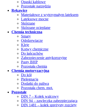
Opaski kablowe
Pozostałe narzędzia
Rękawice
Materiałowe z wytrzymałym lateksem
Lateksowe mocne
Skórzane
Skórzane ocieplane
Chemia techniczna
Smary
Odrdzewiacze
Kleje
Kotwy chemiczne
Do łańcuchów
Zabezpieczenie antykorozyjne
Pasty BHP
Pozostała chemia
Chemia motoryzacyjna
Do kół
Pielęgnacja
Dodatki do paliwa
Pozostała chem. mot.
Pozostałe
DIN 7 – Kołek walcowy
DIN 94 – zawleczka zabezpieczająca
DIN 1481 – kołek sprężysty rozcięty