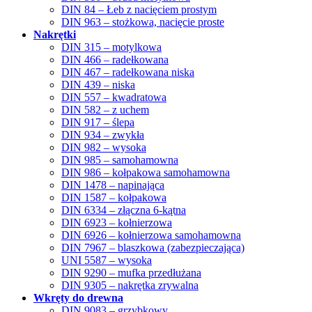
DIN 84 – Łeb z nacięciem prostym
DIN 963 – stożkowa, nacięcie proste
Nakrętki
DIN 315 – motylkowa
DIN 466 – radełkowana
DIN 467 – radełkowana niska
DIN 439 – niska
DIN 557 – kwadratowa
DIN 582 – z uchem
DIN 917 – ślepa
DIN 934 – zwykła
DIN 982 – wysoka
DIN 985 – samohamowna
DIN 986 – kołpakowa samohamowna
DIN 1478 – napinająca
DIN 1587 – kołpakowa
DIN 6334 – złączna 6-kątna
DIN 6923 – kołnierzowa
DIN 6926 – kołnierzowa samohamowna
DIN 7967 – blaszkowa (zabezpieczająca)
UNI 5587 – wysoka
DIN 9290 – mufka przedłużana
DIN 9305 – nakrętka zrywalna
Wkręty do drewna
DIN 9083 – grzybkowy