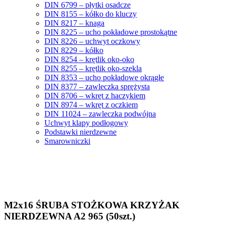
DIN 6799 – płytki osadcze
DIN 8155 – kółko do kluczy
DIN 8217 – knaga
DIN 8225 – ucho pokładowe prostokątne
DIN 8226 – uchwyt oczkowy
DIN 8229 – kółko
DIN 8254 – krętlik oko-oko
DIN 8255 – krętlik oko-szekla
DIN 8353 – ucho pokładowe okrągłe
DIN 8377 – zawleczka sprężysta
DIN 8706 – wkręt z haczykiem
DIN 8974 – wkręt z oczkiem
DIN 11024 – zawleczka podwójna
Uchwyt klapy podłogowy
Podstawki nierdzewne
Smarowniczki
M2x16 ŚRUBA STOŻKOWA KRZYŻAK
NIERDZEWNA A2 965 (50szt.)