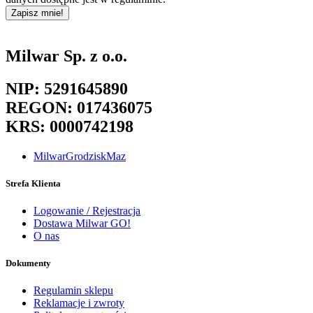
Zapisz mnie!
Milwar Sp. z o.o.
NIP: 5291645890
REGON: 017436075
KRS: 0000742198
MilwarGrodziskMaz
Strefa Klienta
Logowanie / Rejestracja
Dostawa Milwar GO!
O nas
Dokumenty
Regulamin sklepu
Reklamacje i zwroty