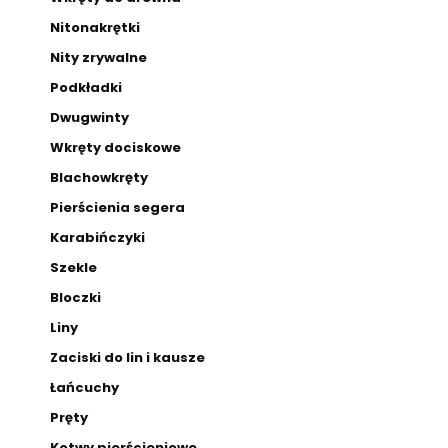
Nitonakrętki
Nity zrywalne
Podkładki
Dwugwinty
Wkręty dociskowe
Blachowkręty
Pierścienia segera
Karabińczyki
Szekle
Bloczki
Liny
Zaciski do lin i kausze
Łańcuchy
Pręty
Kotwy pierścieniowe