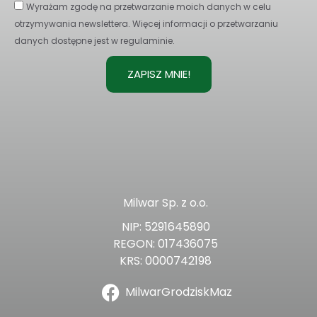
Wyrażam zgodę na przetwarzanie moich danych w celu
otrzymywania newslettera. Więcej informacji o przetwarzaniu
danych dostępne jest w regulaminie.
ZAPISZ MNIE!
Milwar Sp. z o.o.
NIP: 5291645890
REGON: 017436075
KRS: 0000742198
MilwarGrodziskMaz