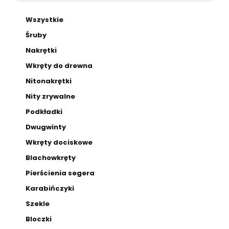
Wszystkie
Śruby
Nakrętki
Wkręty do drewna
Nitonakrętki
Nity zrywalne
Podkładki
Dwugwinty
Wkręty dociskowe
Blachowkręty
Pierścienia segera
Karabińczyki
Szekle
Bloczki