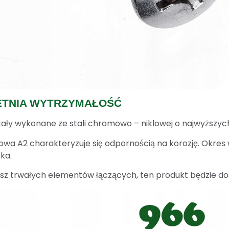
ETNIA WYTRZYMAŁOŚĆ
tały wykonane ze stali chromowo – niklowej o najwyższy
owa A2 charakteryzuje się odpornością na korozję. Okres w
ka.
kasz trwałych elementów łączących, ten produkt będzie 