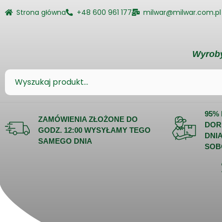
Strona główna
+48 600 961 177
milwar@milwar.com.pl
Wyroby
95%
ZAMÓWIENIA ZŁOŻONE DO
DOR
GODZ. 12:00 WYSYŁAMY TEGO
DNI
SAMEGO DNIA
SOB