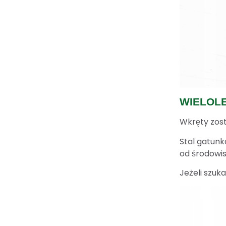
WIELOL
Wkręty zos
Stal gatunk
od środowis
Jeżeli szu