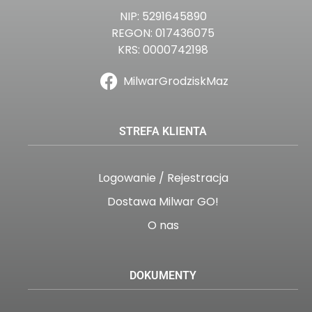
NIP: 5291645890
REGON: 017436075
KRS: 0000742198
MilwarGrodziskMaz
STREFA KLIENTA
Logowanie / Rejestracja
Dostawa Milwar GO!
O nas
DOKUMENTY