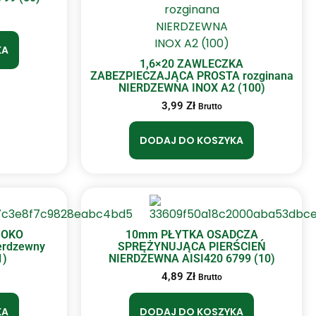
KA
1,6×20 ZAWLECZKA
ZABEZPIECZAJĄCA PROSTA rozginana
NIERDZEWNA INOX A2 (100)
3,99
Zł
Brutto
DODAJ DO KOSZYKA
-OKO
10mm PŁYTKA OSADCZA
erdzewny
SPRĘŻYNUJĄCA PIERŚCIEŃ
1)
NIERDZEWNA AISI420 6799 (10)
4,89
Zł
Brutto
KA
DODAJ DO KOSZYKA