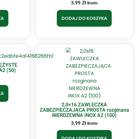
3,99
Zł
Brutto
KA
DODAJ DO KOSZYKA
RĘŻYSTE
2 (50)
KA
2,0×16 ZAWLECZKA
ZABEZPIECZAJĄCA PROSTA rozginana
NIERDZEWNA INOX A2 (100)
3,99
Zł
Brutto
DODAJ DO KOSZYKA