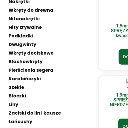
Nakrętki
Wkręty do drewna
Nitonakrętki
1,5m
Nity zrywalne
SPRĘŻY
Podkładki
kwaso
Dwugwinty
Wkręty dociskowe
DO
Blachowkręty
Pierścienia segera
Karabińczyki
Szekle
1,9m
Bloczki
SPRĘŻ
Liny
NIERDZE
Zaciski do lin i kausze
Łańcuchy
DO