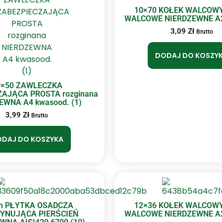
10×70 KOŁEK WALCOWY
WALCOWE NIERDZEWNE A2 
3,09
Zł
Brutto
DODAJ DO KOSZY
0×50 ZAWLECZKA
ZAJĄCA PROSTA rozginana
EWNA A4 kwasood. (1)
3,99
Zł
Brutto
DAJ DO KOSZYKA
 PŁYTKA OSADCZA
12×36 KOŁEK WALCOWY
YNUJĄCA PIERŚCIEŃ
WALCOWE NIERDZEWNE A2 