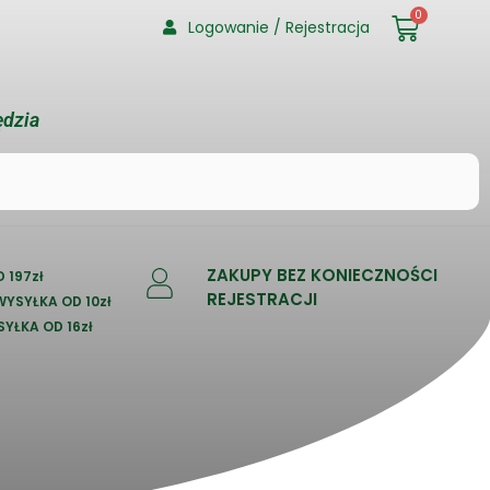
0
Logowanie / Rejestracja
ędzia
ZAKUPY BEZ KONIECZNOŚCI
 197zł
REJESTRACJI
 WYSYŁKA OD 10zł
SYŁKA OD 16zł