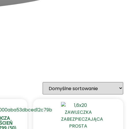
DCZA
ŚCIEŃ
99 (50)