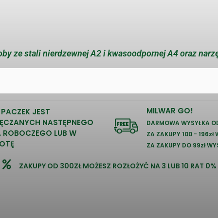
by ze stali nierdzewnej A2 i kwasoodpornej A4 oraz narz
MILWAR GO!
 PACZEK JEST
ĘCZANYCH NASTĘPNEGO
DARMOWA WYSYŁKA OD
A ROBOCZEGO LUB W
ZA ZAKUPY 100 - 196zł
OTĘ
ZA ZAKUPY DO 99zł WY
ZAKUPY OD 300ZŁ MOŻESZ ROZŁOŻYĆ NA 3 LUB 10 RAT 0%