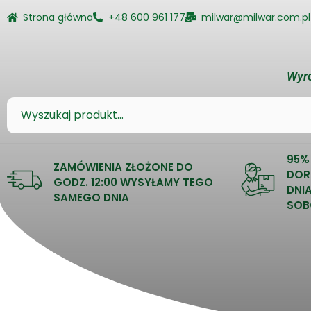
Strona główna
+48 600 961 177
milwar@milwar.com.pl
Wyro
95%
ZAMÓWIENIA ZŁOŻONE DO
DOR
GODZ. 12:00 WYSYŁAMY TEGO
DNI
SAMEGO DNIA
SOB