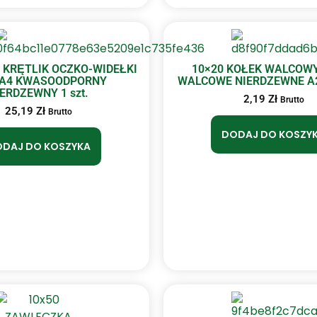
 KRĘTLIK OCZKO-WIDEŁKI
10×20 KOŁEK WALCOWY
 A4 KWASOODPORNY
WALCOWE NIERDZEWNE A2 
IERDZEWNY 1 szt.
2,19
Zł
Brutto
25,19
Zł
Brutto
DODAJ DO KOSZY
DAJ DO KOSZYKA