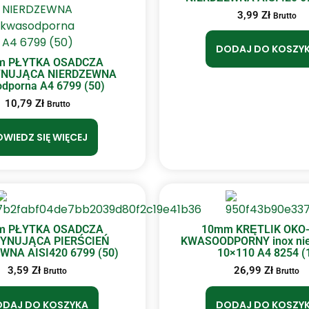
3,99
Zł
Brutto
DODAJ DO KOSZY
m PŁYTKA OSADCZA
NUJĄCA NIERDZEWNA
dporna A4 6799 (50)
10,79
Zł
Brutto
WIEDZ SIĘ WIĘCEJ
m PŁYTKA OSADCZA
10mm KRĘTLIK OKO
YNUJĄCA PIERŚCIEŃ
KWASOODPORNY inox ni
WNA AISI420 6799 (50)
10×110 A4 8254 (
3,59
Zł
26,99
Zł
Brutto
Brutto
DAJ DO KOSZYKA
DODAJ DO KOSZY