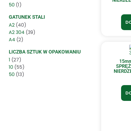
NIERDZE
50
(1)
GATUNEK STALI
DO
A2
(40)
A2 304
(39)
A4
(2)
LICZBA SZTUK W OPAKOWANIU
1
(27)
15mm
SPRĘŻ
10
(55)
NIERDZE
50
(13)
DO