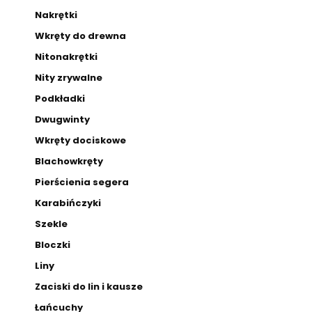
Nakrętki
Wkręty do drewna
Nitonakrętki
Nity zrywalne
Podkładki
Dwugwinty
Wkręty dociskowe
Blachowkręty
Pierścienia segera
Karabińczyki
Szekle
Bloczki
Liny
Zaciski do lin i kausze
Łańcuchy