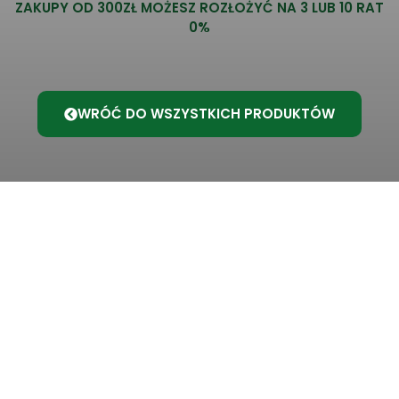
ZAKUPY OD 300ZŁ MOŻESZ ROZŁOŻYĆ NA 3 LUB 10 RAT
0%
WRÓĆ DO WSZYSTKICH PRODUKTÓW