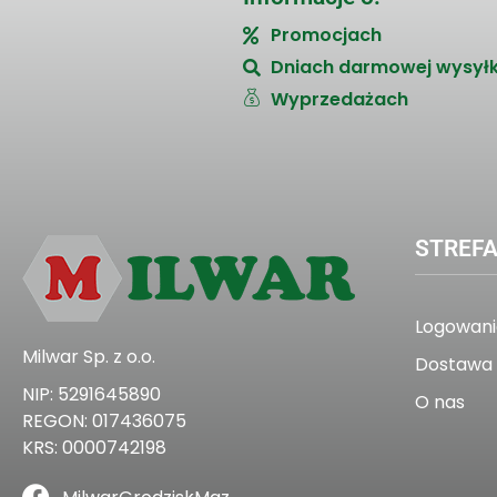
Promocjach
Dniach darmowej wysyłk
Wyprzedażach
STREFA
Logowanie
Milwar Sp. z o.o.
Dostawa 
NIP: 5291645890
O nas
REGON: 017436075
KRS: 0000742198