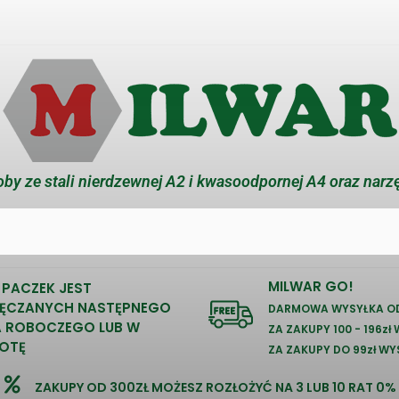
by ze stali nierdzewnej A2 i kwasoodpornej A4 oraz narz
MILWAR GO!
 PACZEK JEST
ĘCZANYCH NASTĘPNEGO
DARMOWA WYSYŁKA OD
A ROBOCZEGO LUB W
ZA ZAKUPY 100 - 196zł
OTĘ
ZA ZAKUPY DO 99zł WY
ZAKUPY OD 300ZŁ MOŻESZ ROZŁOŻYĆ NA 3 LUB 10 RAT 0%