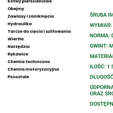
Kotwy pierścieniowe
Obejmy
ŚRUBA IM
Zawiasy i zamknięcia
Hydraulika
WYMIAR:
Tarcze do cięcia i szlifowania
NORMA: D
Wiertła
GWINT: 
Narzędzia
Rękawice
MATERIAŁ
Chemia techniczna
ILOŚĆ: 1 
Chemia motoryzacyjna
DŁUGOŚĆ
Pozostałe
ODPORNA
ORAZ ŚR
DOSTĘPN