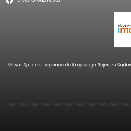
MilwarGrodziskMaz
Milwar Sp. z o.o.
wpisana do Krajowego Rejestru Sądo