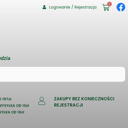
0
Logowanie / Rejestracja
ędzia
ZAKUPY BEZ KONIECZNOŚCI
 197zł
REJESTRACJI
 WYSYŁKA OD 10zł
SYŁKA OD 16zł