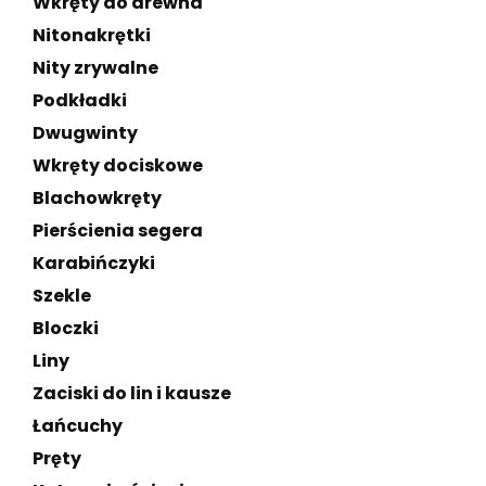
Wkręty do drewna
Nitonakrętki
Nity zrywalne
Podkładki
Dwugwinty
Wkręty dociskowe
Blachowkręty
Pierścienia segera
Karabińczyki
Szekle
Bloczki
Liny
Zaciski do lin i kausze
Łańcuchy
Pręty