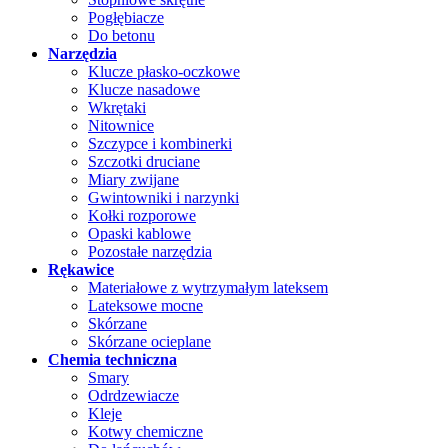
Pogłębiacze
Do betonu
Narzędzia
Klucze płasko-oczkowe
Klucze nasadowe
Wkrętaki
Nitownice
Szczypce i kombinerki
Szczotki druciane
Miary zwijane
Gwintowniki i narzynki
Kołki rozporowe
Opaski kablowe
Pozostałe narzędzia
Rękawice
Materiałowe z wytrzymałym lateksem
Lateksowe mocne
Skórzane
Skórzane ocieplane
Chemia techniczna
Smary
Odrdzewiacze
Kleje
Kotwy chemiczne