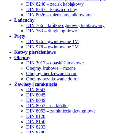
DIN 8248 – zacisk kabłąkowy
DIN 8247 – kausza do liny
DIN 8026 – miedziany, niklowany
Łańcuchy
DIN 766 – krótkie ogniowo, kalibrowany
DIN 763 – długie ogniowo
Pręty
DIN 976 – gwintowane 1M
DIN 976 – gwintowane 2M
Kotwy pierścieniowe
Obejmy
DIN 3017 – opaski ślimakowe
Obejmy śrubowe – mocne
Obejmy nierdzewne do rur
Obejmy ocynkowane do rur
Zawiasy i zamknięcia
DIN 8043
DIN 8045
DIN 8049
DIN 8052 – na kłódkę
DIN 8053 – zamknięcia dźwigniowe
DIN 8128
DIN 8150
DIN 8233
DIN 8280