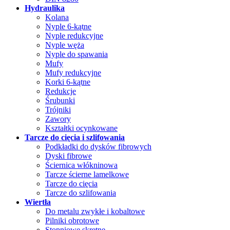
Hydraulika
Kolana
Nyple 6-kątne
Nyple redukcyjne
Nyple węża
Nyple do spawania
Mufy
Mufy redukcyjne
Korki 6-kątne
Redukcje
Śrubunki
Trójniki
Zawory
Kształtki ocynkowane
Tarcze do cięcia i szlifowania
Podkładki do dysków fibrowych
Dyski fibrowe
Ściernica włókninowa
Tarcze ścierne lamelkowe
Tarcze do cięcia
Tarcze do szlifowania
Wiertła
Do metalu zwykłe i kobaltowe
Pilniki obrotowe
Stopniowe skrętne