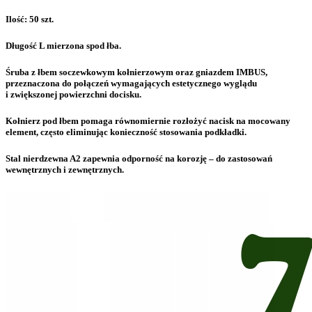
Ilość: 50 szt.
Długość L mierzona spod łba.
Śruba z łbem soczewkowym kołnierzowym oraz gniazdem IMBUS,
przeznaczona do połączeń wymagających estetycznego wyglądu
i zwiększonej powierzchni docisku.
Kołnierz pod łbem pomaga równomiernie rozłożyć nacisk na mocowany
element, często eliminując konieczność stosowania podkładki.
Stal nierdzewna A2 zapewnia odporność na korozję – do zastosowań
wewnętrznych i zewnętrznych.