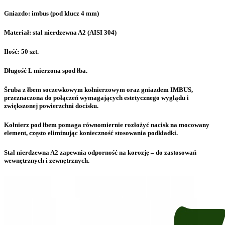
Gniazdo: imbus (pod klucz 4 mm)
Materiał: stal nierdzewna A2 (AISI 304)
Ilość: 50 szt.
Długość L mierzona spod łba.
Śruba z łbem soczewkowym kołnierzowym oraz gniazdem IMBUS,
przeznaczona do połączeń wymagających estetycznego wyglądu i
zwiększonej powierzchni docisku.
Kołnierz pod łbem pomaga równomiernie rozłożyć nacisk na mocowany
element, często eliminując konieczność stosowania podkładki.
Stal nierdzewna A2 zapewnia odporność na korozję – do zastosowań
wewnętrznych i zewnętrznych.