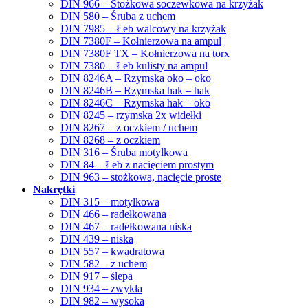
DIN 966 – Stożkowa soczewkowa na krzyżak
DIN 580 – Śruba z uchem
DIN 7985 – Łeb walcowy na krzyżak
DIN 7380F – Kołnierzowa na ampul
DIN 7380F TX – Kołnierzowa na torx
DIN 7380 – Łeb kulisty na ampul
DIN 8246A – Rzymska oko – oko
DIN 8246B – Rzymska hak – hak
DIN 8246C – Rzymska hak – oko
DIN 8245 – rzymska 2x widełki
DIN 8267 – z oczkiem / uchem
DIN 8268 – z oczkiem
DIN 316 – Śruba motylkowa
DIN 84 – Łeb z nacięciem prostym
DIN 963 – stożkowa, nacięcie proste
Nakrętki
DIN 315 – motylkowa
DIN 466 – radełkowana
DIN 467 – radełkowana niska
DIN 439 – niska
DIN 557 – kwadratowa
DIN 582 – z uchem
DIN 917 – ślepa
DIN 934 – zwykła
DIN 982 – wysoka