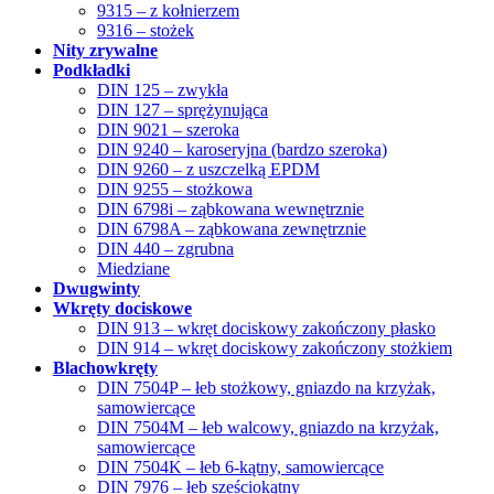
9315 – z kołnierzem
9316 – stożek
Nity zrywalne
Podkładki
DIN 125 – zwykła
DIN 127 – sprężynująca
DIN 9021 – szeroka
DIN 9240 – karoseryjna (bardzo szeroka)
DIN 9260 – z uszczelką EPDM
DIN 9255 – stożkowa
DIN 6798i – ząbkowana wewnętrznie
DIN 6798A – ząbkowana zewnętrznie
DIN 440 – zgrubna
Miedziane
Dwugwinty
Wkręty dociskowe
DIN 913 – wkręt dociskowy zakończony płasko
DIN 914 – wkręt dociskowy zakończony stożkiem
Blachowkręty
DIN 7504P – łeb stożkowy, gniazdo na krzyżak,
samowiercące
DIN 7504M – łeb walcowy, gniazdo na krzyżak,
samowiercące
DIN 7504K – łeb 6-kątny, samowiercące
DIN 7976 – łeb sześciokątny