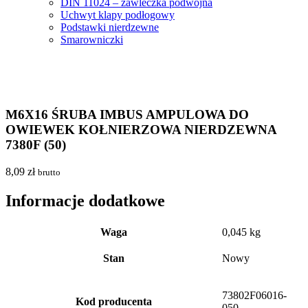
DIN 11024 – zawleczka podwójna
Uchwyt klapy podłogowy
Podstawki nierdzewne
Smarowniczki
M6X16 ŚRUBA IMBUS AMPULOWA DO
OWIEWEK KOŁNIERZOWA NIERDZEWNA
7380F (50)
8,09
zł
brutto
Informacje dodatkowe
Waga
0,045 kg
Stan
Nowy
73802F06016-
Kod producenta
050