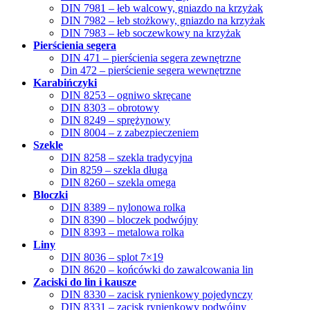
DIN 7981 – łeb walcowy, gniazdo na krzyżak
DIN 7982 – łeb stożkowy, gniazdo na krzyżak
DIN 7983 – łeb soczewkowy na krzyżak
Pierścienia segera
DIN 471 – pierścienia segera zewnętrzne
Din 472 – pierścienie segera wewnętrzne
Karabińczyki
DIN 8253 – ogniwo skręcane
DIN 8303 – obrotowy
DIN 8249 – sprężynowy
DIN 8004 – z zabezpieczeniem
Szekle
DIN 8258 – szekla tradycyjna
Din 8259 – szekla długa
DIN 8260 – szekla omega
Bloczki
DIN 8389 – nylonowa rolka
DIN 8390 – bloczek podwójny
DIN 8393 – metalowa rolka
Liny
DIN 8036 – splot 7×19
DIN 8620 – końcówki do zawalcowania lin
Zaciski do lin i kausze
DIN 8330 – zacisk rynienkowy pojedynczy
DIN 8331 – zacisk rynienkowy podwójny