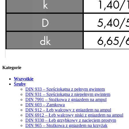
Kategorie
Wszystkie
Śruby
DIN 933 – Sześciokątna z pełnym gwintem
DIN 931 – Sześciokątna z niepełnym gwintem
DIN 7991 – Stożkowa z gniazdem na ampul
DIN 603 – Zamkowa
DIN 912 – Łeb walcowy z gniazdem na ampul
DIN 6912 – Łeb walcowy niski z gniazdem na ampul
DIN 9330 – Łeb grzybkowy z nacięciem prostym
DIN 965 – Stożkowa z gniazdem na krzyżak