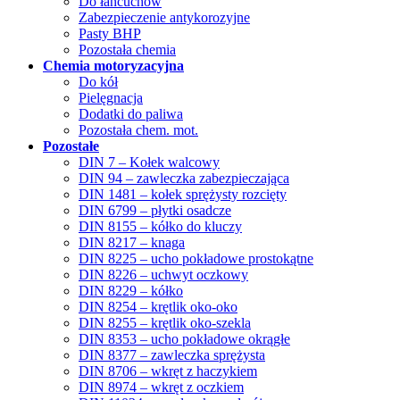
Do łańcuchów
Zabezpieczenie antykorozyjne
Pasty BHP
Pozostała chemia
Chemia motoryzacyjna
Do kół
Pielęgnacja
Dodatki do paliwa
Pozostała chem. mot.
Pozostałe
DIN 7 – Kołek walcowy
DIN 94 – zawleczka zabezpieczająca
DIN 1481 – kołek sprężysty rozcięty
DIN 6799 – płytki osadcze
DIN 8155 – kółko do kluczy
DIN 8217 – knaga
DIN 8225 – ucho pokładowe prostokątne
DIN 8226 – uchwyt oczkowy
DIN 8229 – kółko
DIN 8254 – krętlik oko-oko
DIN 8255 – krętlik oko-szekla
DIN 8353 – ucho pokładowe okrągłe
DIN 8377 – zawleczka sprężysta
DIN 8706 – wkręt z haczykiem
DIN 8974 – wkręt z oczkiem