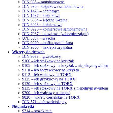
DIN 985 – samohamowna
DIN 986 – kołpakowa samohamowna
DIN 1478 – napinająca
DIN 1587 – kołpakowa
DIN 6334 – złączna 6-kątna
DIN 6923 – kołnierzowa
DIN 6926 – kołnierzowa samohamowna
DIN 7967 – blaszkowa (zabezpieczająca)
UNI 5587 – wysoka
DIN 9290 – mufka przedłużana
DIN 9305 – nakrętka zrywalna
Wkręty do drewna
DIN 9083 – grzybkowy
9100 – łeb stożkowy na krzyżak
9105 – łeb stożkowy na krzyżak z niepełnym gwintem
9110 – łeb soczewkowy na krzyżak
9112 – łeb walcowy na TORX
9125 – łeb grzybkowy na TORX
9130 – łeb stożkowy na TORX
9135 – łeb stożkowy na TORX z niepełnym gwintem
9200 – łeb walcowy na ampul
9820 – wkręty ciesielskie na TORX
DIN 571 – łeb sześciokątny
Nitonakrętki
9314 – stożek mini