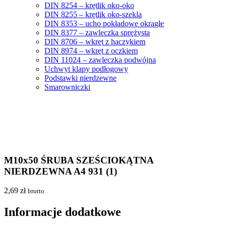
DIN 8254 – krętlik oko-oko
DIN 8255 – krętlik oko-szekla
DIN 8353 – ucho pokładowe okrągłe
DIN 8377 – zawleczka sprężysta
DIN 8706 – wkręt z haczykiem
DIN 8974 – wkręt z oczkiem
DIN 11024 – zawleczka podwójna
Uchwyt klapy podłogowy
Podstawki nierdzewne
Smarowniczki
M10x50 ŚRUBA SZEŚCIOKĄTNA
NIERDZEWNA A4 931 (1)
2,69
zł
brutto
Informacje dodatkowe