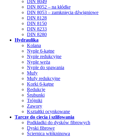
DIN 8049
DIN 8052 – na kłódkę
DIN 8053 – zamknięcia dźwigniowe
DIN 8128
DIN 8150
DIN 8233
DIN 8280
Hydraulika
Kolana
Nyple 6-kątne
Nyple redukcyjne
Nyple węża
Nyple do spawania
Mufy
Mufy redukcyjne
Korki 6-kątne
Redukcje
Śrubunki
Trójniki
Zawory
Kształtki ocynkowane
Tarcze do cięcia i szlifowania
Podkładki do dysków fibrowych
Dyski fibrowe
Ściernica włókninowa