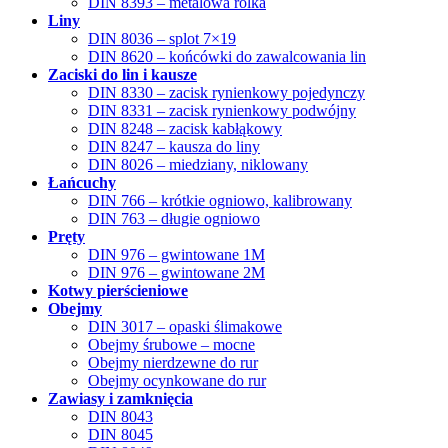
DIN 8393 – metalowa rolka
Liny
DIN 8036 – splot 7×19
DIN 8620 – końcówki do zawalcowania lin
Zaciski do lin i kausze
DIN 8330 – zacisk rynienkowy pojedynczy
DIN 8331 – zacisk rynienkowy podwójny
DIN 8248 – zacisk kabłąkowy
DIN 8247 – kausza do liny
DIN 8026 – miedziany, niklowany
Łańcuchy
DIN 766 – krótkie ogniowo, kalibrowany
DIN 763 – długie ogniowo
Pręty
DIN 976 – gwintowane 1M
DIN 976 – gwintowane 2M
Kotwy pierścieniowe
Obejmy
DIN 3017 – opaski ślimakowe
Obejmy śrubowe – mocne
Obejmy nierdzewne do rur
Obejmy ocynkowane do rur
Zawiasy i zamknięcia
DIN 8043
DIN 8045