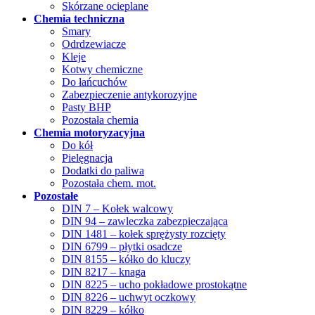
Skórzane ocieplane
Chemia techniczna
Smary
Odrdzewiacze
Kleje
Kotwy chemiczne
Do łańcuchów
Zabezpieczenie antykorozyjne
Pasty BHP
Pozostała chemia
Chemia motoryzacyjna
Do kół
Pielęgnacja
Dodatki do paliwa
Pozostała chem. mot.
Pozostałe
DIN 7 – Kołek walcowy
DIN 94 – zawleczka zabezpieczająca
DIN 1481 – kołek sprężysty rozcięty
DIN 6799 – płytki osadcze
DIN 8155 – kółko do kluczy
DIN 8217 – knaga
DIN 8225 – ucho pokładowe prostokątne
DIN 8226 – uchwyt oczkowy
DIN 8229 – kółko