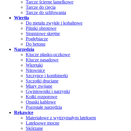
Tarcze ścierne lamelkowe
Tarcze do cięcia
Tarcze do szlifowania
Wiertła
Do metalu zwykłe i kobaltowe
Pilniki obrotowe
Stopniowe skrętne
Pogłębiacze
Do betonu
Narzędzia
Klucze płasko-oczkowe
Klucze nasadowe
Wkrętaki
Nitownice
Szczypce i kombinerki
Szczotki druciane
Miary zwijane
Gwintowniki i narzynki
Kołki rozporowe
Opaski kablowe
Pozostałe narzędzia
Rękawice
Materiałowe z wytrzymałym lateksem
Lateksowe mocne
Skórzane