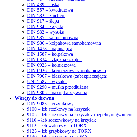
DIN 439 – niska
DIN 557 – kwadratowa
DIN 582 – z uchem
DIN 917 – ślepa
DIN 934 – zwykła
DIN 982 – wysoka
DIN 985 – samohamowna
DIN 986 – kołpakowa samohamowna
DIN 1478 – napinająca
DIN 1587 – kołpakowa
DIN 6334 – złączna 6-kątna
DIN 6923 – kołnierzowa
DIN 6926 – kołnierzowa samohamowna
DIN 7967 – blaszkowa (zabezpieczająca)
UNI 5587 – wysoka
DIN 9290 – mufka przedłużana
DIN 9305 – nakrętka zrywalna
Wkręty do drewna
DIN 9083 – grzybkowy
9100 – łeb stożkowy na krzyżak
9105 – łeb stożkowy na krzyżak z niepełnym gwintem
9110 – łeb soczewkowy na krzyżak
9112 – łeb walcowy na TORX
9125 – łeb grzybkowy na TORX
9130 – łeb stożkowy na TORX