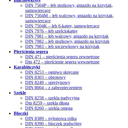
Blachowkręty
DIN 7504P – łeb stożkowy, gniazdo na krzyżak,
samowiercące
DIN 7504M – łeb walcowy, gniazdo na krzyżak,
samowiercące
DIN 7504K – łeb 6-kątny, samowiercące
DIN 7976 – łeb sześciokątny
DIN 7981 – łeb walcowy, gniazdo na krzyżak
DIN 7982 – łeb stożkowy, gniazdo na krzyżak
DIN 7983 – łeb soczewkowy na krzyżak
Pierścienia segera
DIN 471 – pierścienia segera zewnętrzne
Din 472 – pierścienie segera wewnętrzne
Karabińczyki
DIN 8253 – ogniwo skręcane
DIN 8303 – obrotowy
DIN 8249 – sprężynowy
DIN 8004 – z zabezpieczeniem
Szekle
DIN 8258 – szekla tradycyjna
Din 8259 – szekla długa
DIN 8260 – szekla omega
Bloczki
DIN 8389 – nylonowa rolka
DIN 8390 – bloczek podwójny