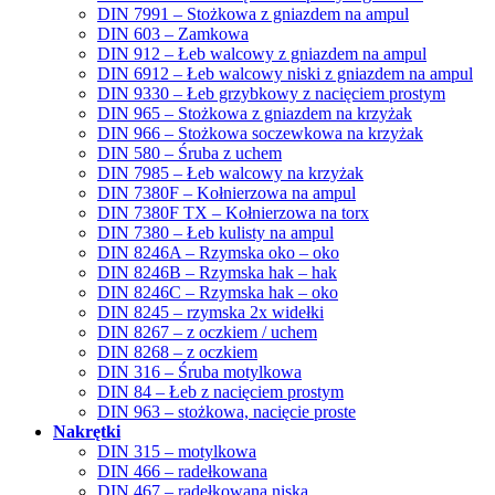
DIN 7991 – Stożkowa z gniazdem na ampul
DIN 603 – Zamkowa
DIN 912 – Łeb walcowy z gniazdem na ampul
DIN 6912 – Łeb walcowy niski z gniazdem na ampul
DIN 9330 – Łeb grzybkowy z nacięciem prostym
DIN 965 – Stożkowa z gniazdem na krzyżak
DIN 966 – Stożkowa soczewkowa na krzyżak
DIN 580 – Śruba z uchem
DIN 7985 – Łeb walcowy na krzyżak
DIN 7380F – Kołnierzowa na ampul
DIN 7380F TX – Kołnierzowa na torx
DIN 7380 – Łeb kulisty na ampul
DIN 8246A – Rzymska oko – oko
DIN 8246B – Rzymska hak – hak
DIN 8246C – Rzymska hak – oko
DIN 8245 – rzymska 2x widełki
DIN 8267 – z oczkiem / uchem
DIN 8268 – z oczkiem
DIN 316 – Śruba motylkowa
DIN 84 – Łeb z nacięciem prostym
DIN 963 – stożkowa, nacięcie proste
Nakrętki
DIN 315 – motylkowa
DIN 466 – radełkowana
DIN 467 – radełkowana niska