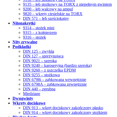
9135 – łeb stożkowy na TORX z niepełnym gwintem
9200 – łeb walcowy na ampul
9820 – wkręty ciesielskie na TORX
DIN 571 – łeb sześciokątny
Nitonakrętki
9314 – stożek mini
9315 – z kołnierzem
9316 – stożek
Nity zrywalne
Podkładki
DIN 125 – zwykła
DIN 127 – sprężynująca
DIN 9021 – szeroka
DIN 9240 – karoseryjna (bardzo szeroka)
DIN 9260 – z uszczelką EPDM
DIN 9255 – stożkowa
DIN 6798i – ząbkowana wewnętrznie
DIN 6798A – ząbkowana zewnętrznie
DIN 440 – zgrubna
Miedziane
Dwugwinty
Wkręty dociskowe
DIN 913 – wkręt dociskowy zakończony płasko
DIN 914 – wkręt dociskowy zakończony stożkiem