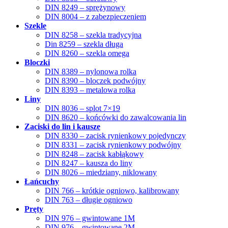
DIN 8249 – sprężynowy
DIN 8004 – z zabezpieczeniem
Szekle
DIN 8258 – szekla tradycyjna
Din 8259 – szekla długa
DIN 8260 – szekla omega
Bloczki
DIN 8389 – nylonowa rolka
DIN 8390 – bloczek podwójny
DIN 8393 – metalowa rolka
Liny
DIN 8036 – splot 7×19
DIN 8620 – końcówki do zawalcowania lin
Zaciski do lin i kausze
DIN 8330 – zacisk rynienkowy pojedynczy
DIN 8331 – zacisk rynienkowy podwójny
DIN 8248 – zacisk kabłąkowy
DIN 8247 – kausza do liny
DIN 8026 – miedziany, niklowany
Łańcuchy
DIN 766 – krótkie ogniowo, kalibrowany
DIN 763 – długie ogniowo
Pręty
DIN 976 – gwintowane 1M
DIN 976 – gwintowane 2M