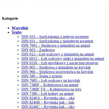
Kategorie
Wszystkie
Śruby
DIN 933 – Sześciokątna z pełnym gwintem
DIN 931 – Sześciokątna z niepełnym gwintem
DIN 7991 – Stożkowa z gniazdem na ampul
DIN 603 – Zamkowa
DIN 912 – Łeb walcowy z gniazdem na ampul
DIN 6912 – Łeb walcowy niski z gniazdem na ampul
DIN 9330 – Łeb grzybkowy z nacięciem prostym
DIN 965 – Stożkowa z gniazdem na krzyżak
DIN 966 – Stożkowa soczewkowa na krzyżak
DIN 580 – Śruba z uchem
DIN 7985 – Łeb walcowy na krzyżak
DIN 7380F – Kołnierzowa na ampul
DIN 7380F TX – Kołnierzowa na torx
DIN 7380 – Łeb kulisty na ampul
DIN 8246A – Rzymska oko – oko
DIN 8246B – Rzymska hak – hak
DIN 8246C – Rzymska hak – oko