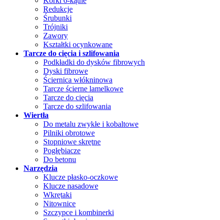
Korki 6-kątne
Redukcje
Śrubunki
Trójniki
Zawory
Kształtki ocynkowane
Tarcze do cięcia i szlifowania
Podkładki do dysków fibrowych
Dyski fibrowe
Ściernica włókninowa
Tarcze ścierne lamelkowe
Tarcze do cięcia
Tarcze do szlifowania
Wiertła
Do metalu zwykłe i kobaltowe
Pilniki obrotowe
Stopniowe skrętne
Pogłębiacze
Do betonu
Narzędzia
Klucze płasko-oczkowe
Klucze nasadowe
Wkrętaki
Nitownice
Szczypce i kombinerki