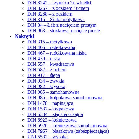
DIN 8245 – rzymska 2x widełki
DIN 8267 – z oczkiem / uchem
DIN 8268 – z oczkiem
DIN 316 – Śruba motylkowa
DIN 84 – Łeb z nacięciem prostym
DIN 963 – stożkowa, nacięcie proste
Nakrętki
DIN 315 – motylkowa
DIN 466 – radełkowana
DIN 467 – radełkowana niska
DIN 439 – niska
DIN 557 – kwadratowa
DIN 582 – z uchem
DIN 917 – ślepa
DIN 934 – zwykła
DIN 982 – wysoka
DIN 985 – samohamowna
DIN 986 – kołpakowa samohamowna
DIN 1478 – napinająca
DIN 1587 – kołpakowa
DIN 6334 – złączna 6-kątna
DIN 6923 – kołnierzowa
DIN 6926 – kołnierzowa samohamowna
DIN 7967 – blaszkowa (zabezpieczająca)
UNI 5587 – wysoka