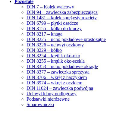
Pozostałe
DIN 7 – Kołek walcowy
DIN 94 – zawleczka zabezpieczająca
DIN 1481 – kołek sprężysty rozcięty
DIN 6799 – płytki osadcze
DIN 8155 – kółko do kluczy
DIN 8217 – knaga
DIN 8225 – ucho pokładowe prostokątne
DIN 8226 – uchwyt oczkowy
DIN 8229 – kółko
DIN 8254 – krętlik oko-oko
DIN 8255 – krętlik oko-szekla
DIN 8353 – ucho pokładowe okrągłe
DIN 8377 – zawleczka sprężysta
DIN 8706 – wkręt z haczykiem
DIN 8974 – wkręt z oczkiem
DIN 11024 – zawleczka podwójna
Uchwyt klapy podłogowy
Podstawki nierdzewne
Smarowniczki