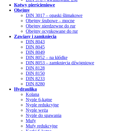
Kotwy pierścieniowe
Obejmy
DIN 3017 – opaski ślimakowe
Obejmy śrubowe – mocne
Obejmy nierdzewne do rur
Obejmy ocynkowane do rur
Zawiasy i zamknięcia
DIN 8043
DIN 8045
DIN 8049
DIN 8052 – na kłódkę
DIN 8053 – zamknięcia dźwigniowe
DIN 8128
DIN 8150
DIN 8233
DIN 8280
Hydraulika
Kolana
Nyple 6-kątne
Nyple redukcyjne
Nyple węża
Nyple do spawania
Mufy
Mufy redukcyjne