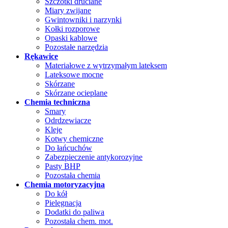
Szczotki druciane
Miary zwijane
Gwintowniki i narzynki
Kołki rozporowe
Opaski kablowe
Pozostałe narzędzia
Rękawice
Materiałowe z wytrzymałym lateksem
Lateksowe mocne
Skórzane
Skórzane ocieplane
Chemia techniczna
Smary
Odrdzewiacze
Kleje
Kotwy chemiczne
Do łańcuchów
Zabezpieczenie antykorozyjne
Pasty BHP
Pozostała chemia
Chemia motoryzacyjna
Do kół
Pielęgnacja
Dodatki do paliwa
Pozostała chem. mot.