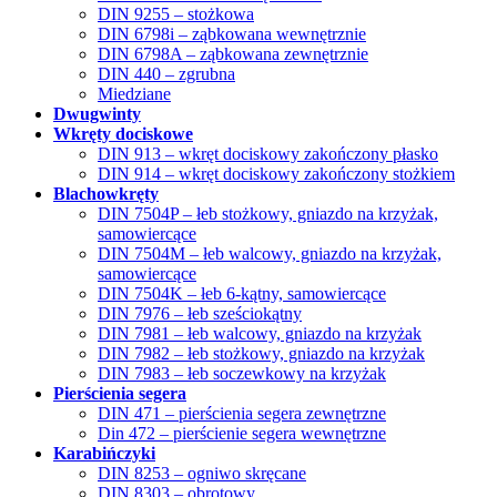
DIN 9255 – stożkowa
DIN 6798i – ząbkowana wewnętrznie
DIN 6798A – ząbkowana zewnętrznie
DIN 440 – zgrubna
Miedziane
Dwugwinty
Wkręty dociskowe
DIN 913 – wkręt dociskowy zakończony płasko
DIN 914 – wkręt dociskowy zakończony stożkiem
Blachowkręty
DIN 7504P – łeb stożkowy, gniazdo na krzyżak,
samowiercące
DIN 7504M – łeb walcowy, gniazdo na krzyżak,
samowiercące
DIN 7504K – łeb 6-kątny, samowiercące
DIN 7976 – łeb sześciokątny
DIN 7981 – łeb walcowy, gniazdo na krzyżak
DIN 7982 – łeb stożkowy, gniazdo na krzyżak
DIN 7983 – łeb soczewkowy na krzyżak
Pierścienia segera
DIN 471 – pierścienia segera zewnętrzne
Din 472 – pierścienie segera wewnętrzne
Karabińczyki
DIN 8253 – ogniwo skręcane
DIN 8303 – obrotowy