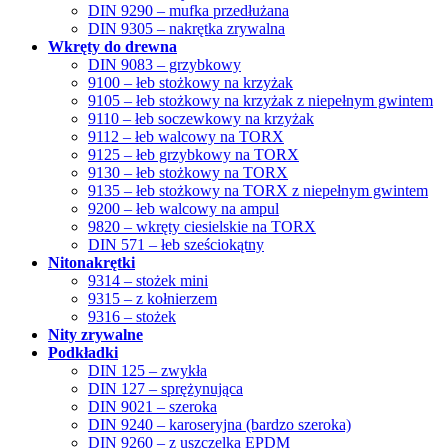
DIN 9290 – mufka przedłużana
DIN 9305 – nakrętka zrywalna
Wkręty do drewna
DIN 9083 – grzybkowy
9100 – łeb stożkowy na krzyżak
9105 – łeb stożkowy na krzyżak z niepełnym gwintem
9110 – łeb soczewkowy na krzyżak
9112 – łeb walcowy na TORX
9125 – łeb grzybkowy na TORX
9130 – łeb stożkowy na TORX
9135 – łeb stożkowy na TORX z niepełnym gwintem
9200 – łeb walcowy na ampul
9820 – wkręty ciesielskie na TORX
DIN 571 – łeb sześciokątny
Nitonakrętki
9314 – stożek mini
9315 – z kołnierzem
9316 – stożek
Nity zrywalne
Podkładki
DIN 125 – zwykła
DIN 127 – sprężynująca
DIN 9021 – szeroka
DIN 9240 – karoseryjna (bardzo szeroka)
DIN 9260 – z uszczelką EPDM