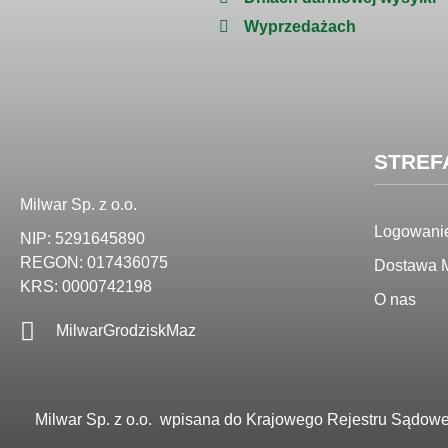
Wyprzedażach
STREF
Milwar Sp. z o.o.
Logowanie
NIP: 5291645890
REGON: 017436075
Dostawa M
KRS: 0000742198
O nas
MilwarGrodziskMaz
Milwar Sp. z o.o.
wpisana do Krajowego Rejestru Sądowe