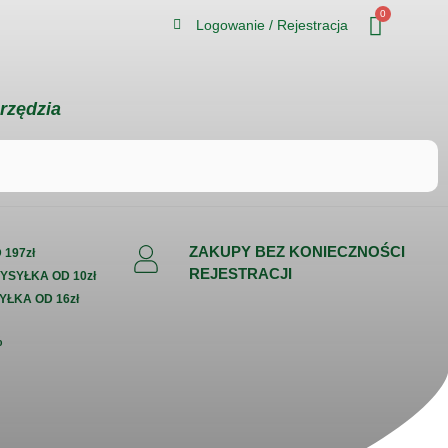
0
Logowanie / Rejestracja
rzędzia
ZAKUPY BEZ KONIECZNOŚCI
197zł
REJESTRACJI
WYSYŁKA OD 10zł
YŁKA OD 16zł
%