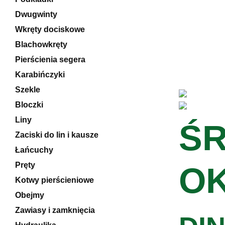
Dwugwinty
Wkręty dociskowe
Blachowkręty
Pierścienia segera
Karabińczyki
Szekle
Bloczki
Liny
ŚR
Zaciski do lin i kausze
Łańcuchy
Pręty
OK
Kotwy pierścieniowe
Obejmy
Zawiasy i zamknięcia