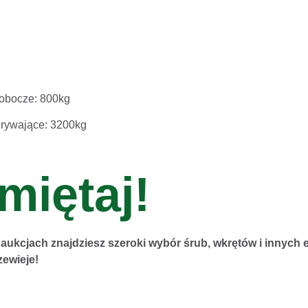
robocze: 800kg
zrywające: 3200kg
miętaj!
aukcjach znajdziesz szeroki wybór śrub, wkrętów i innych 
zewieje!