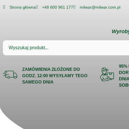
Strona główna
+48 600 961 177
milwar@milwar.com.pl
Wyroby
95%
ZAMÓWIENIA ZŁOŻONE DO
DOR
GODZ. 12:00 WYSYŁAMY TEGO
DNI
SAMEGO DNIA
SOB