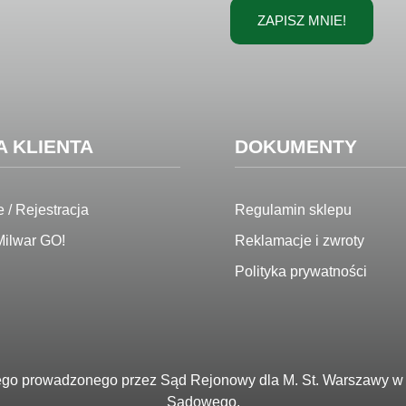
ZAPISZ MNIE!
A KLIENTA
DOKUMENTY
 / Rejestracja
Regulamin sklepu
ilwar GO!
Reklamacje i zwroty
Polityka prywatności
go prowadzonego przez Sąd Rejonowy dla M. St. Warszawy w 
Sądowego.