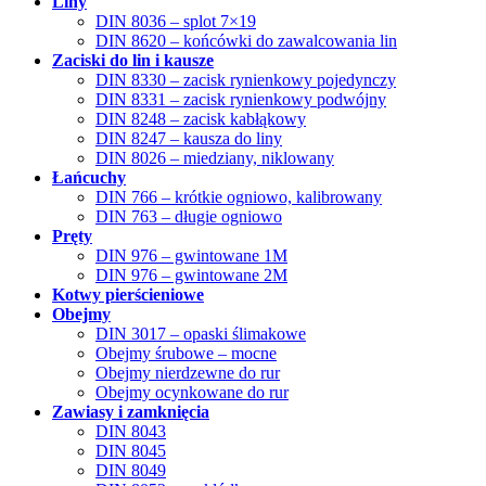
Liny
DIN 8036 – splot 7×19
DIN 8620 – końcówki do zawalcowania lin
Zaciski do lin i kausze
DIN 8330 – zacisk rynienkowy pojedynczy
DIN 8331 – zacisk rynienkowy podwójny
DIN 8248 – zacisk kabłąkowy
DIN 8247 – kausza do liny
DIN 8026 – miedziany, niklowany
Łańcuchy
DIN 766 – krótkie ogniowo, kalibrowany
DIN 763 – długie ogniowo
Pręty
DIN 976 – gwintowane 1M
DIN 976 – gwintowane 2M
Kotwy pierścieniowe
Obejmy
DIN 3017 – opaski ślimakowe
Obejmy śrubowe – mocne
Obejmy nierdzewne do rur
Obejmy ocynkowane do rur
Zawiasy i zamknięcia
DIN 8043
DIN 8045
DIN 8049