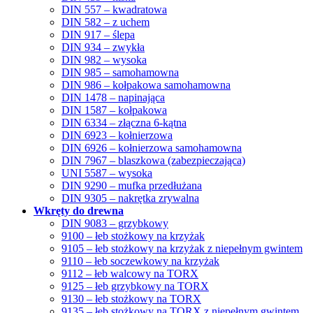
DIN 557 – kwadratowa
DIN 582 – z uchem
DIN 917 – ślepa
DIN 934 – zwykła
DIN 982 – wysoka
DIN 985 – samohamowna
DIN 986 – kołpakowa samohamowna
DIN 1478 – napinająca
DIN 1587 – kołpakowa
DIN 6334 – złączna 6-kątna
DIN 6923 – kołnierzowa
DIN 6926 – kołnierzowa samohamowna
DIN 7967 – blaszkowa (zabezpieczająca)
UNI 5587 – wysoka
DIN 9290 – mufka przedłużana
DIN 9305 – nakrętka zrywalna
Wkręty do drewna
DIN 9083 – grzybkowy
9100 – łeb stożkowy na krzyżak
9105 – łeb stożkowy na krzyżak z niepełnym gwintem
9110 – łeb soczewkowy na krzyżak
9112 – łeb walcowy na TORX
9125 – łeb grzybkowy na TORX
9130 – łeb stożkowy na TORX
9135 – łeb stożkowy na TORX z niepełnym gwintem