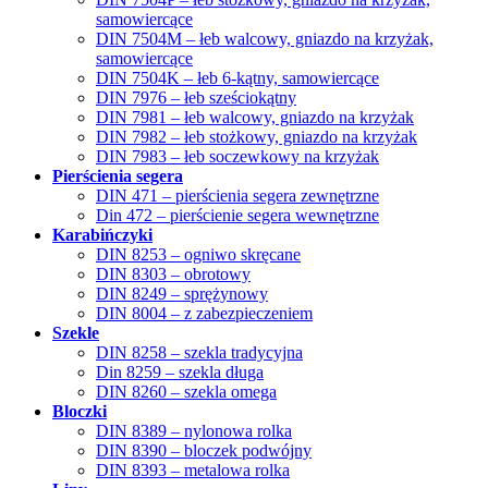
samowiercące
DIN 7504M – łeb walcowy, gniazdo na krzyżak,
samowiercące
DIN 7504K – łeb 6-kątny, samowiercące
DIN 7976 – łeb sześciokątny
DIN 7981 – łeb walcowy, gniazdo na krzyżak
DIN 7982 – łeb stożkowy, gniazdo na krzyżak
DIN 7983 – łeb soczewkowy na krzyżak
Pierścienia segera
DIN 471 – pierścienia segera zewnętrzne
Din 472 – pierścienie segera wewnętrzne
Karabińczyki
DIN 8253 – ogniwo skręcane
DIN 8303 – obrotowy
DIN 8249 – sprężynowy
DIN 8004 – z zabezpieczeniem
Szekle
DIN 8258 – szekla tradycyjna
Din 8259 – szekla długa
DIN 8260 – szekla omega
Bloczki
DIN 8389 – nylonowa rolka
DIN 8390 – bloczek podwójny
DIN 8393 – metalowa rolka