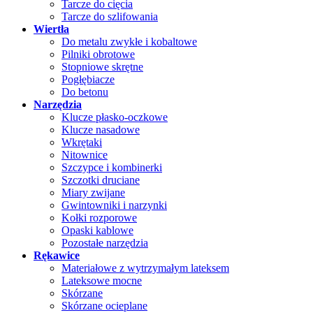
Tarcze do cięcia
Tarcze do szlifowania
Wiertła
Do metalu zwykłe i kobaltowe
Pilniki obrotowe
Stopniowe skrętne
Pogłębiacze
Do betonu
Narzędzia
Klucze płasko-oczkowe
Klucze nasadowe
Wkrętaki
Nitownice
Szczypce i kombinerki
Szczotki druciane
Miary zwijane
Gwintowniki i narzynki
Kołki rozporowe
Opaski kablowe
Pozostałe narzędzia
Rękawice
Materiałowe z wytrzymałym lateksem
Lateksowe mocne
Skórzane
Skórzane ocieplane