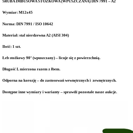
ŚRUBA IMBUSOWA STOŻKOWA (WPUSZCZANA) DIN 7991 – A2
Wymiar: M12x45
Norma: DIN 7991 / ISO 10642
Materiał: stal nierdzewna A2 (AISI 304)
Ilość: 1 szt.
Łeb stożkowy 90° (wpuszczany) – licuje się z powierzchnią.
Długość L mierzona razem z łbem.
Odporna na korozję – do zastosowań wewnętrznych i zewnętrznych.
Dostępne inne wymiary i warianty – sprawdź pozostałe nasze aukcje.