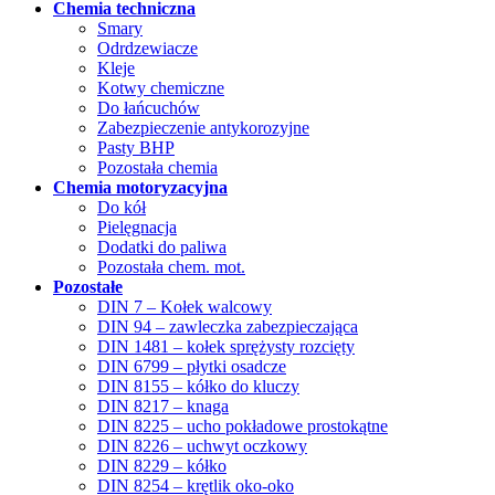
Chemia techniczna
Smary
Odrdzewiacze
Kleje
Kotwy chemiczne
Do łańcuchów
Zabezpieczenie antykorozyjne
Pasty BHP
Pozostała chemia
Chemia motoryzacyjna
Do kół
Pielęgnacja
Dodatki do paliwa
Pozostała chem. mot.
Pozostałe
DIN 7 – Kołek walcowy
DIN 94 – zawleczka zabezpieczająca
DIN 1481 – kołek sprężysty rozcięty
DIN 6799 – płytki osadcze
DIN 8155 – kółko do kluczy
DIN 8217 – knaga
DIN 8225 – ucho pokładowe prostokątne
DIN 8226 – uchwyt oczkowy
DIN 8229 – kółko
DIN 8254 – krętlik oko-oko