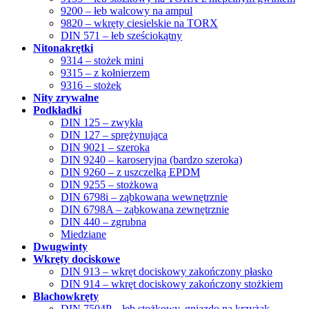
9200 – łeb walcowy na ampul
9820 – wkręty ciesielskie na TORX
DIN 571 – łeb sześciokątny
Nitonakrętki
9314 – stożek mini
9315 – z kołnierzem
9316 – stożek
Nity zrywalne
Podkładki
DIN 125 – zwykła
DIN 127 – sprężynująca
DIN 9021 – szeroka
DIN 9240 – karoseryjna (bardzo szeroka)
DIN 9260 – z uszczelką EPDM
DIN 9255 – stożkowa
DIN 6798i – ząbkowana wewnętrznie
DIN 6798A – ząbkowana zewnętrznie
DIN 440 – zgrubna
Miedziane
Dwugwinty
Wkręty dociskowe
DIN 913 – wkręt dociskowy zakończony płasko
DIN 914 – wkręt dociskowy zakończony stożkiem
Blachowkręty
DIN 7504P – łeb stożkowy, gniazdo na krzyżak,