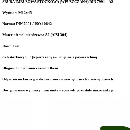
ŚRUBA IMBUSOWA STOŻKOWA (WPUSZCZANA) DIN 7991 – A2
Wymiar: M12x45
Norma: DIN 7991 / ISO 10642
Materiał: stal nierdzewna A2 (AISI 304)
Ilość: 1 szt.
Łeb stożkowy 90° (wpuszczany) – licuje się z powierzchnią.
Długość L mierzona razem z łbem.
Odporna na korozję – do zastosowań wewnętrznych i zewnętrznych.
Dostępne inne wymiary i warianty – sprawdź pozostałe nasze aukcje.