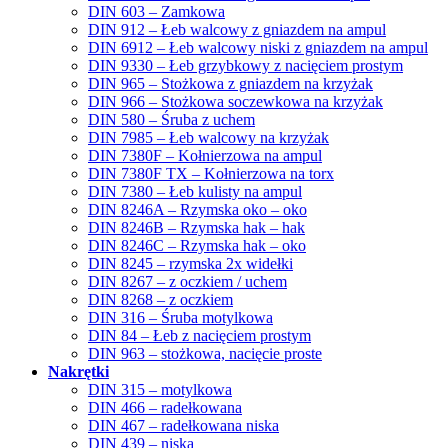
DIN 603 – Zamkowa
DIN 912 – Łeb walcowy z gniazdem na ampul
DIN 6912 – Łeb walcowy niski z gniazdem na ampul
DIN 9330 – Łeb grzybkowy z nacięciem prostym
DIN 965 – Stożkowa z gniazdem na krzyżak
DIN 966 – Stożkowa soczewkowa na krzyżak
DIN 580 – Śruba z uchem
DIN 7985 – Łeb walcowy na krzyżak
DIN 7380F – Kołnierzowa na ampul
DIN 7380F TX – Kołnierzowa na torx
DIN 7380 – Łeb kulisty na ampul
DIN 8246A – Rzymska oko – oko
DIN 8246B – Rzymska hak – hak
DIN 8246C – Rzymska hak – oko
DIN 8245 – rzymska 2x widełki
DIN 8267 – z oczkiem / uchem
DIN 8268 – z oczkiem
DIN 316 – Śruba motylkowa
DIN 84 – Łeb z nacięciem prostym
DIN 963 – stożkowa, nacięcie proste
Nakrętki
DIN 315 – motylkowa
DIN 466 – radełkowana
DIN 467 – radełkowana niska
DIN 439 – niska