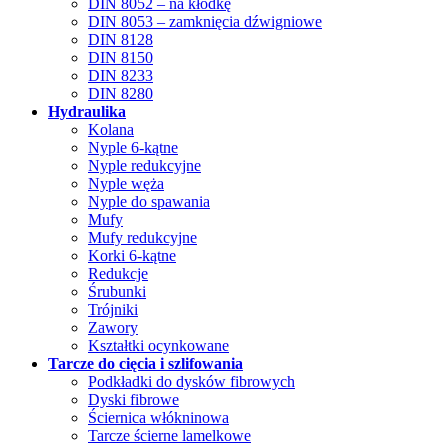
DIN 8052 – na kłódkę
DIN 8053 – zamknięcia dźwigniowe
DIN 8128
DIN 8150
DIN 8233
DIN 8280
Hydraulika
Kolana
Nyple 6-kątne
Nyple redukcyjne
Nyple węża
Nyple do spawania
Mufy
Mufy redukcyjne
Korki 6-kątne
Redukcje
Śrubunki
Trójniki
Zawory
Kształtki ocynkowane
Tarcze do cięcia i szlifowania
Podkładki do dysków fibrowych
Dyski fibrowe
Ściernica włókninowa
Tarcze ścierne lamelkowe