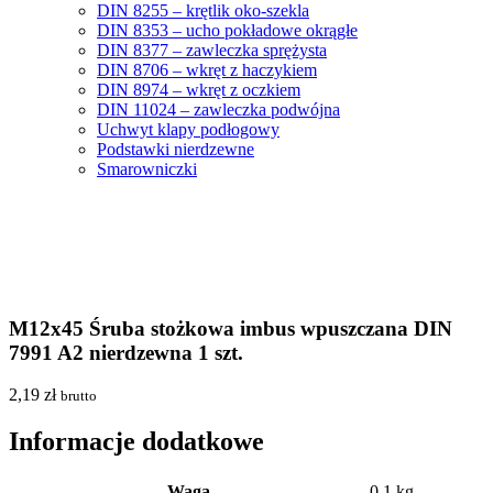
DIN 8255 – krętlik oko-szekla
DIN 8353 – ucho pokładowe okrągłe
DIN 8377 – zawleczka sprężysta
DIN 8706 – wkręt z haczykiem
DIN 8974 – wkręt z oczkiem
DIN 11024 – zawleczka podwójna
Uchwyt klapy podłogowy
Podstawki nierdzewne
Smarowniczki
M12x45 Śruba stożkowa imbus wpuszczana DIN
7991 A2 nierdzewna 1 szt.
2,19
zł
brutto
Informacje dodatkowe
Waga
0,1 kg