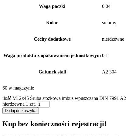
Waga paczki
0.04
Kolor
srebrny
Cechy dodatkowe
nierdzewne
Waga produktu z opakowaniem jednostkowym
0.1
Gatunek stali
A2 304
60 w magazynie
ilość M12x45 Śruba stożkowa imbus wpuszczana DIN 7991 A2
nierdzewna 1 szt.
Dodaj do koszyka
Kup bez konieczności rejestracji!