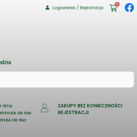
0
Logowanie / Rejestracja
ędzia
ZAKUPY BEZ KONIECZNOŚCI
 197zł
REJESTRACJI
 WYSYŁKA OD 10zł
SYŁKA OD 16zł