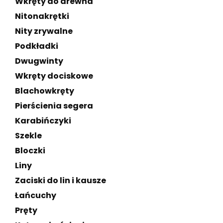
Wkręty do drewna
Nitonakrętki
Nity zrywalne
Podkładki
Dwugwinty
Wkręty dociskowe
Blachowkręty
Pierścienia segera
Karabińczyki
Szekle
Bloczki
Liny
Zaciski do lin i kausze
Łańcuchy
Pręty