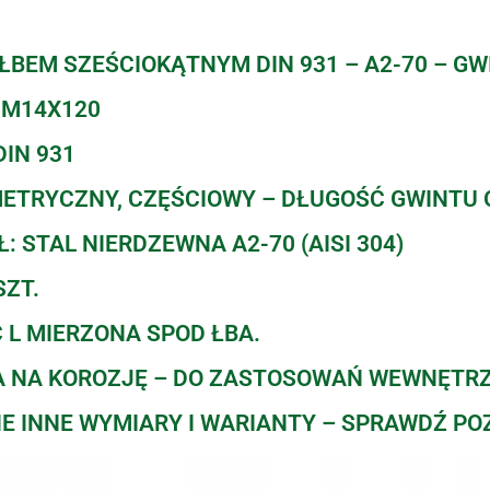
 ŁBEM SZEŚCIOKĄTNYM DIN 931 – A2-70 – G
 M14X120
IN 931
METRYCZNY, CZĘŚCIOWY – DŁUGOŚĆ GWINTU 
: STAL NIERDZEWNA A2-70 (AISI 304)
SZT.
 L MIERZONA SPOD ŁBA.
 NA KOROZJĘ – DO ZASTOSOWAŃ WEWNĘTR
E INNE WYMIARY I WARIANTY – SPRAWDŹ PO