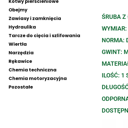
Kotwy pierścieniowe
Obejmy
ŚRUBA Z
Zawiasy i zamknięcia
Hydraulika
WYMIAR:
Tarcze do cięcia i szlifowania
NORMA: D
Wiertła
GWINT: 
Narzędzia
Rękawice
MATERIAŁ
Chemia techniczna
ILOŚĆ: 1 
Chemia motoryzacyjna
DŁUGOŚĆ
Pozostałe
ODPORNA
DOSTĘPN