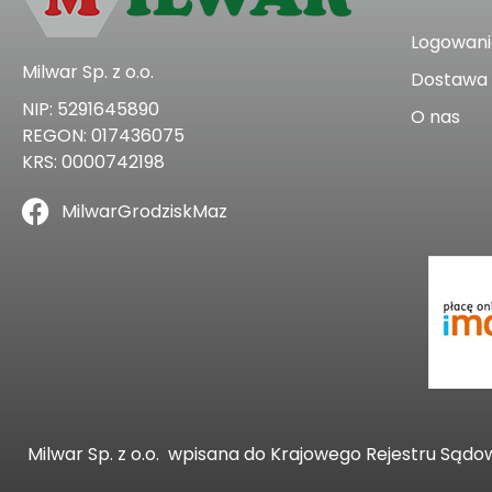
Logowanie
Milwar Sp. z o.o.
Dostawa 
NIP: 5291645890
O nas
REGON: 017436075
KRS: 0000742198
MilwarGrodziskMaz
Milwar Sp. z o.o.
wpisana do Krajowego Rejestru Sądo