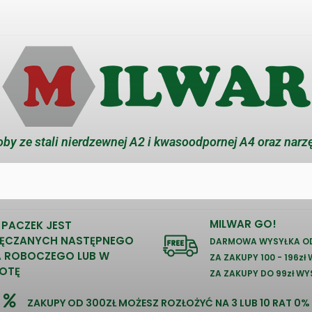
by ze stali nierdzewnej A2 i kwasoodpornej A4 oraz narz
MILWAR GO!
 PACZEK JEST
ĘCZANYCH NASTĘPNEGO
DARMOWA WYSYŁKA OD
A ROBOCZEGO LUB W
ZA ZAKUPY 100 - 196zł
OTĘ
ZA ZAKUPY DO 99zł WY
ZAKUPY OD 300ZŁ MOŻESZ ROZŁOŻYĆ NA 3 LUB 10 RAT 0%