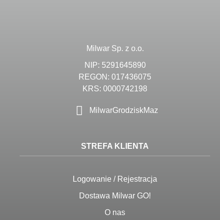
Milwar Sp. z o.o.
NIP: 5291645890
REGON: 017436075
KRS: 0000742198
MilwarGrodziskMaz
STREFA KLIENTA
Logowanie / Rejestracja
Dostawa Milwar GO!
O nas