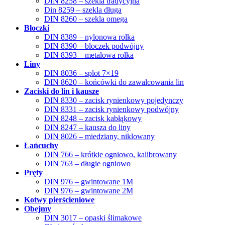
DIN 8258 – szekla tradycyjna
Din 8259 – szekla długa
DIN 8260 – szekla omega
Bloczki
DIN 8389 – nylonowa rolka
DIN 8390 – bloczek podwójny
DIN 8393 – metalowa rolka
Liny
DIN 8036 – splot 7×19
DIN 8620 – końcówki do zawalcowania lin
Zaciski do lin i kausze
DIN 8330 – zacisk rynienkowy pojedynczy
DIN 8331 – zacisk rynienkowy podwójny
DIN 8248 – zacisk kabłąkowy
DIN 8247 – kausza do liny
DIN 8026 – miedziany, niklowany
Łańcuchy
DIN 766 – krótkie ogniowo, kalibrowany
DIN 763 – długie ogniowo
Pręty
DIN 976 – gwintowane 1M
DIN 976 – gwintowane 2M
Kotwy pierścieniowe
Obejmy
DIN 3017 – opaski ślimakowe