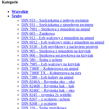
Kategorie
Wszystkie
Śruby
DIN 933 – Sześciokątna z pełnym gwintem
DIN 931 – Sześciokątna z niepełnym gwintem
DIN 7991 – Stożkowa z gniazdem na ampul
DIN 603 – Zamkowa
DIN 912 – Łeb walcowy z gniazdem na ampul
DIN 6912 – Łeb walcowy niski z gniazdem na ampul
DIN 9330 – Łeb grzybkowy z nacięciem prostym
DIN 965 – Stożkowa z gniazdem na krzyżak
DIN 966 – Stożkowa soczewkowa na krzyżak
DIN 580 – Śruba z uchem
DIN 7985 – Łeb walcowy na krzyżak
DIN 7380F – Kołnierzowa na ampul
DIN 7380F TX – Kołnierzowa na torx
DIN 7380 – Łeb kulisty na ampul
DIN 8246A – Rzymska oko – oko
DIN 8246B – Rzymska hak – hak
DIN 8246C – Rzymska hak – oko
DIN 8245 – rzymska 2x widełki
DIN 8267 – z oczkiem / uchem
DIN 8268 – z oczkiem
DIN 316 – Śruba motylkowa