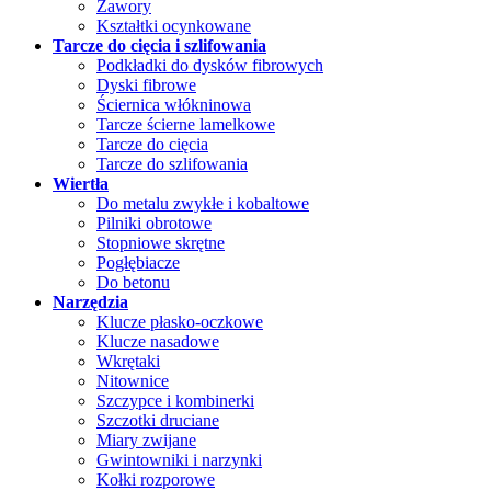
Zawory
Kształtki ocynkowane
Tarcze do cięcia i szlifowania
Podkładki do dysków fibrowych
Dyski fibrowe
Ściernica włókninowa
Tarcze ścierne lamelkowe
Tarcze do cięcia
Tarcze do szlifowania
Wiertła
Do metalu zwykłe i kobaltowe
Pilniki obrotowe
Stopniowe skrętne
Pogłębiacze
Do betonu
Narzędzia
Klucze płasko-oczkowe
Klucze nasadowe
Wkrętaki
Nitownice
Szczypce i kombinerki
Szczotki druciane
Miary zwijane
Gwintowniki i narzynki
Kołki rozporowe