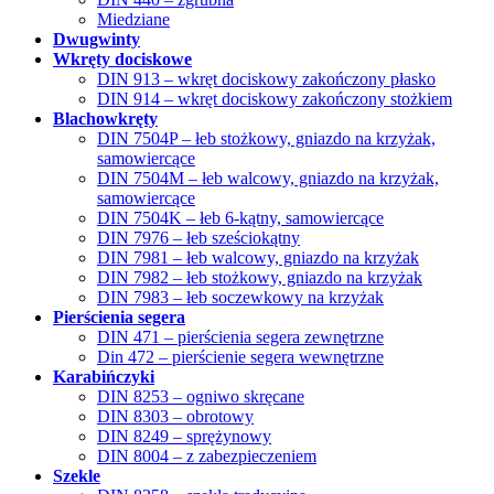
Miedziane
Dwugwinty
Wkręty dociskowe
DIN 913 – wkręt dociskowy zakończony płasko
DIN 914 – wkręt dociskowy zakończony stożkiem
Blachowkręty
DIN 7504P – łeb stożkowy, gniazdo na krzyżak,
samowiercące
DIN 7504M – łeb walcowy, gniazdo na krzyżak,
samowiercące
DIN 7504K – łeb 6-kątny, samowiercące
DIN 7976 – łeb sześciokątny
DIN 7981 – łeb walcowy, gniazdo na krzyżak
DIN 7982 – łeb stożkowy, gniazdo na krzyżak
DIN 7983 – łeb soczewkowy na krzyżak
Pierścienia segera
DIN 471 – pierścienia segera zewnętrzne
Din 472 – pierścienie segera wewnętrzne
Karabińczyki
DIN 8253 – ogniwo skręcane
DIN 8303 – obrotowy
DIN 8249 – sprężynowy
DIN 8004 – z zabezpieczeniem
Szekle