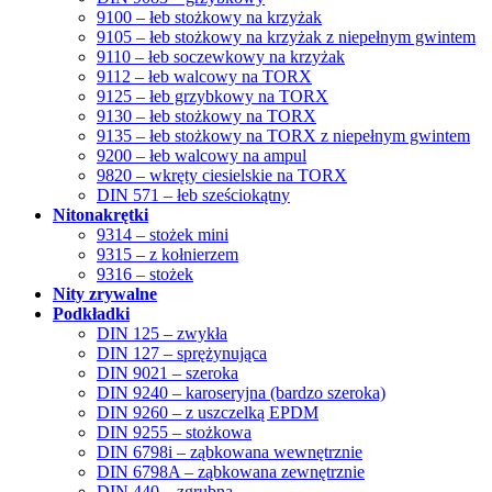
9100 – łeb stożkowy na krzyżak
9105 – łeb stożkowy na krzyżak z niepełnym gwintem
9110 – łeb soczewkowy na krzyżak
9112 – łeb walcowy na TORX
9125 – łeb grzybkowy na TORX
9130 – łeb stożkowy na TORX
9135 – łeb stożkowy na TORX z niepełnym gwintem
9200 – łeb walcowy na ampul
9820 – wkręty ciesielskie na TORX
DIN 571 – łeb sześciokątny
Nitonakrętki
9314 – stożek mini
9315 – z kołnierzem
9316 – stożek
Nity zrywalne
Podkładki
DIN 125 – zwykła
DIN 127 – sprężynująca
DIN 9021 – szeroka
DIN 9240 – karoseryjna (bardzo szeroka)
DIN 9260 – z uszczelką EPDM
DIN 9255 – stożkowa
DIN 6798i – ząbkowana wewnętrznie
DIN 6798A – ząbkowana zewnętrznie
DIN 440 – zgrubna