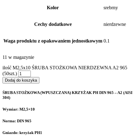
Kolor
srebrny
Cechy dodatkowe
nierdzewne
Waga produktu z opakowaniem jednostkowym
0.1
11 w magazynie
ilość M2,5x10 ŚRUBA STOŻKOWA NIERDZEWNA A2 965
(50szt.)
Dodaj do koszyka
ŚRUBA STOŻKOWA (WPUSZCZANA) KRZYŻAK PH DIN 965 – A2 (AISI
304)
Wymiar: M2,5×10
Norma: DIN 965
Gniazdo: krzyżak PH1