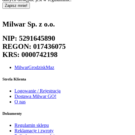
Zapisz mnie!
Milwar Sp. z o.o.
NIP: 5291645890
REGON: 017436075
KRS: 0000742198
MilwarGrodziskMaz
Strefa Klienta
Logowanie / Rejestracja
Dostawa Milwar GO!
O nas
Dokumenty
Regulamin sklepu
Reklamacje i zwroty