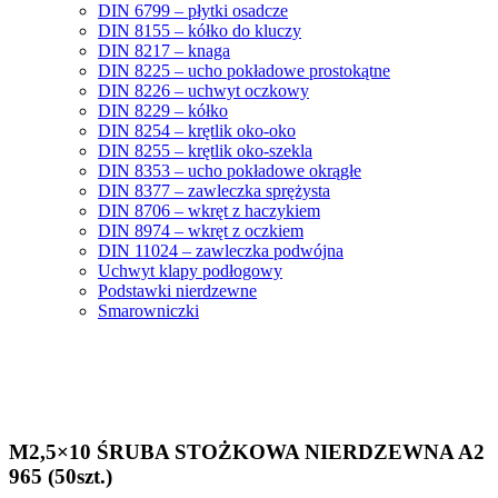
DIN 6799 – płytki osadcze
DIN 8155 – kółko do kluczy
DIN 8217 – knaga
DIN 8225 – ucho pokładowe prostokątne
DIN 8226 – uchwyt oczkowy
DIN 8229 – kółko
DIN 8254 – krętlik oko-oko
DIN 8255 – krętlik oko-szekla
DIN 8353 – ucho pokładowe okrągłe
DIN 8377 – zawleczka sprężysta
DIN 8706 – wkręt z haczykiem
DIN 8974 – wkręt z oczkiem
DIN 11024 – zawleczka podwójna
Uchwyt klapy podłogowy
Podstawki nierdzewne
Smarowniczki
M2,5×10 ŚRUBA STOŻKOWA NIERDZEWNA A2
965 (50szt.)