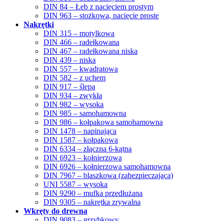
DIN 84 – Łeb z nacięciem prostym
DIN 963 – stożkowa, nacięcie proste
Nakrętki
DIN 315 – motylkowa
DIN 466 – radełkowana
DIN 467 – radełkowana niska
DIN 439 – niska
DIN 557 – kwadratowa
DIN 582 – z uchem
DIN 917 – ślepa
DIN 934 – zwykła
DIN 982 – wysoka
DIN 985 – samohamowna
DIN 986 – kołpakowa samohamowna
DIN 1478 – napinająca
DIN 1587 – kołpakowa
DIN 6334 – złączna 6-kątna
DIN 6923 – kołnierzowa
DIN 6926 – kołnierzowa samohamowna
DIN 7967 – blaszkowa (zabezpieczająca)
UNI 5587 – wysoka
DIN 9290 – mufka przedłużana
DIN 9305 – nakrętka zrywalna
Wkręty do drewna
DIN 9083 – grzybkowy