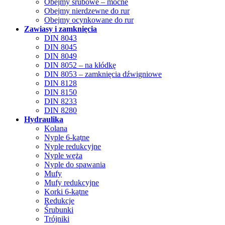
Obejmy śrubowe – mocne
Obejmy nierdzewne do rur
Obejmy ocynkowane do rur
Zawiasy i zamknięcia
DIN 8043
DIN 8045
DIN 8049
DIN 8052 – na kłódkę
DIN 8053 – zamknięcia dźwigniowe
DIN 8128
DIN 8150
DIN 8233
DIN 8280
Hydraulika
Kolana
Nyple 6-kątne
Nyple redukcyjne
Nyple węża
Nyple do spawania
Mufy
Mufy redukcyjne
Korki 6-kątne
Redukcje
Śrubunki
Trójniki