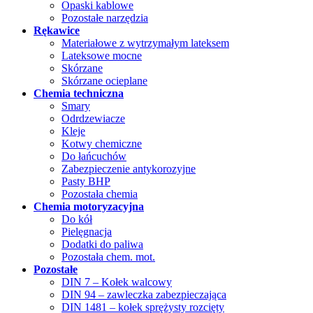
Opaski kablowe
Pozostałe narzędzia
Rękawice
Materiałowe z wytrzymałym lateksem
Lateksowe mocne
Skórzane
Skórzane ocieplane
Chemia techniczna
Smary
Odrdzewiacze
Kleje
Kotwy chemiczne
Do łańcuchów
Zabezpieczenie antykorozyjne
Pasty BHP
Pozostała chemia
Chemia motoryzacyjna
Do kół
Pielęgnacja
Dodatki do paliwa
Pozostała chem. mot.
Pozostałe
DIN 7 – Kołek walcowy
DIN 94 – zawleczka zabezpieczająca
DIN 1481 – kołek sprężysty rozcięty