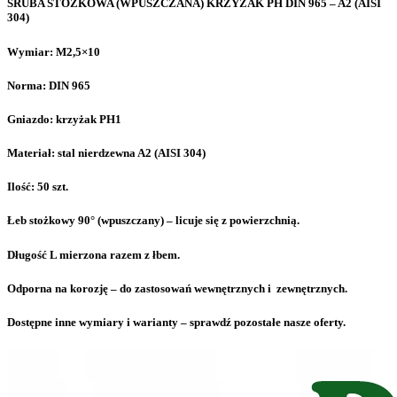
ŚRUBA STOŻKOWA (WPUSZCZANA) KRZYŻAK PH DIN 965 – A2 (AISI
304)
Wymiar: M2,5×10
Norma: DIN 965
Gniazdo: krzyżak PH1
Materiał: stal nierdzewna A2 (AISI 304)
Ilość: 50 szt.
Łeb stożkowy 90° (wpuszczany) – licuje się z powierzchnią.
Długość L mierzona razem z łbem.
Odporna na korozję – do zastosowań wewnętrznych i zewnętrznych.
Dostępne inne wymiary i warianty – sprawdź pozostałe nasze oferty.