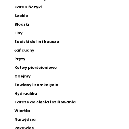
Karabińczyki
Szekle
Bloczki
Liny
Zaciski do lin i kausze
Łańcuchy
Pręty
Kotwy pierścieniowe
Obejmy
Zawiasy i zamknięcia
Hydraulika
Tarcze do cięcia i szlifowania
Wiertła
Narzędzia
Rękawice