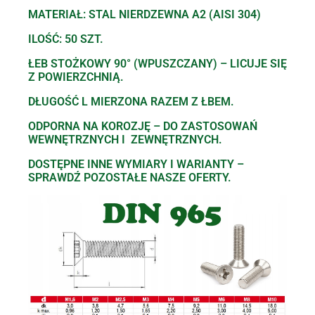
MATERIAŁ: STAL NIERDZEWNA A2 (AISI 304)
ILOŚĆ: 50 SZT.
ŁEB STOŻKOWY 90° (WPUSZCZANY) – LICUJE SIĘ
Z POWIERZCHNIĄ.
DŁUGOŚĆ L MIERZONA RAZEM Z ŁBEM.
ODPORNA NA KOROZJĘ – DO ZASTOSOWAŃ
WEWNĘTRZNYCH I ZEWNĘTRZNYCH.
DOSTĘPNE INNE WYMIARY I WARIANTY –
SPRAWDŹ POZOSTAŁE NASZE OFERTY.