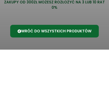
ZAKUPY OD 300ZŁ MOŻESZ ROZŁOŻYĆ NA 3 LUB 10 RAT
0%
WRÓĆ DO WSZYSTKICH PRODUKTÓW