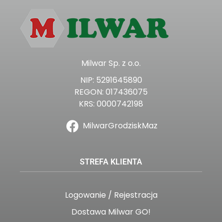
Milwar Sp. z o.o.
NIP: 5291645890
REGON: 017436075
KRS: 0000742198
MilwarGrodziskMaz
STREFA KLIENTA
Logowanie / Rejestracja
Dostawa Milwar GO!