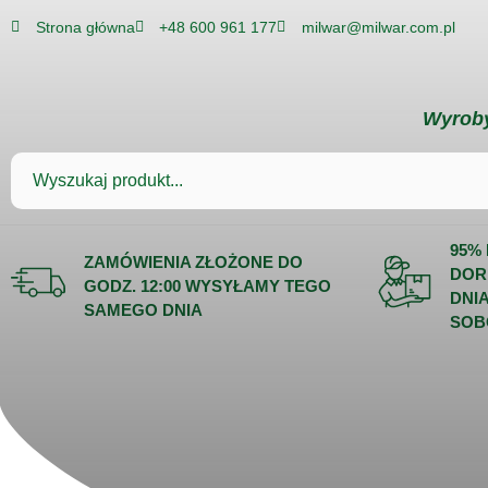
Strona główna
+48 600 961 177
milwar@milwar.com.pl
Wyroby
95%
ZAMÓWIENIA ZŁOŻONE DO
DOR
GODZ. 12:00 WYSYŁAMY TEGO
DNI
SAMEGO DNIA
SOB