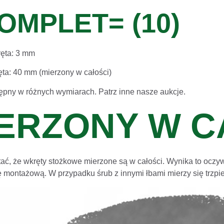
OMPLET= (10)
ręta: 3 mm
ta: 40 mm (mierzony w całości)
ępny w różnych wymiarach. Patrz inne nasze aukcje.
ERZONY W C
ać, że wkręty stożkowe mierzone są w całości. Wynika to oczywi
 montażową. W przypadku śrub z innymi łbami mierzy się trzpi