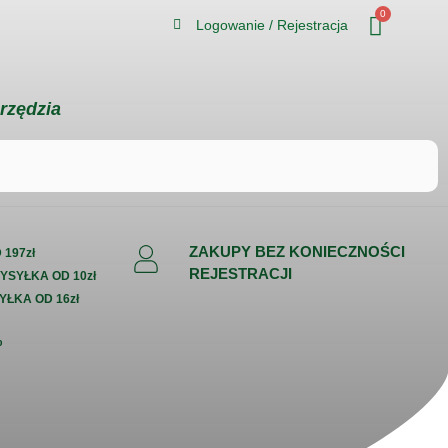
0
Logowanie / Rejestracja
rzędzia
ZAKUPY BEZ KONIECZNOŚCI
197zł
REJESTRACJI
WYSYŁKA OD 10zł
YŁKA OD 16zł
%