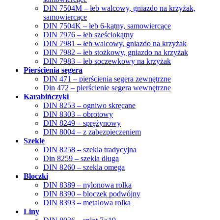
DIN 7504M – łeb walcowy, gniazdo na krzyżak,
samowiercące
DIN 7504K – łeb 6-kątny, samowiercące
DIN 7976 – łeb sześciokątny
DIN 7981 – łeb walcowy, gniazdo na krzyżak
DIN 7982 – łeb stożkowy, gniazdo na krzyżak
DIN 7983 – łeb soczewkowy na krzyżak
Pierścienia segera
DIN 471 – pierścienia segera zewnętrzne
Din 472 – pierścienie segera wewnętrzne
Karabińczyki
DIN 8253 – ogniwo skręcane
DIN 8303 – obrotowy
DIN 8249 – sprężynowy
DIN 8004 – z zabezpieczeniem
Szekle
DIN 8258 – szekla tradycyjna
Din 8259 – szekla długa
DIN 8260 – szekla omega
Bloczki
DIN 8389 – nylonowa rolka
DIN 8390 – bloczek podwójny
DIN 8393 – metalowa rolka
Liny