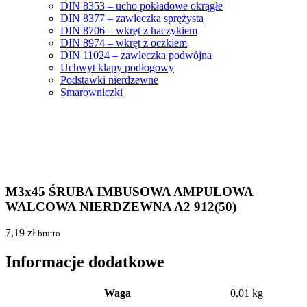
DIN 8353 – ucho pokładowe okrągłe
DIN 8377 – zawleczka sprężysta
DIN 8706 – wkręt z haczykiem
DIN 8974 – wkręt z oczkiem
DIN 11024 – zawleczka podwójna
Uchwyt klapy podłogowy
Podstawki nierdzewne
Smarowniczki
M3x45 ŚRUBA IMBUSOWA AMPULOWA
WALCOWA NIERDZEWNA A2 912(50)
7,19
zł
brutto
Informacje dodatkowe
Waga
0,01 kg