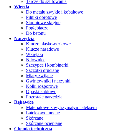
Tarcze do szlifowania
Wiertła
Do metalu zwykłe i kobaltowe
Pilniki obrotowe
Stopniowe skrętne
Pogłębiacze
Do betonu
Narzędzia
Klucze płasko-oczkowe
Klucze nasadowe
Wkrętaki
Nitownice
Szczypce i kombinerki
Szczotki druciane
Miary zwijane
Gwintowniki i narzynki
Kołki rozporowe
Opaski kablowe
Pozostałe narzędzia
Rękawice
Materiałowe z wytrzymałym lateksem
Lateksowe mocne
Skórzane
Skórzane ocieplane
Chemia techniczna