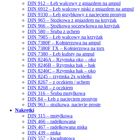
DIN 912 – Łeb walcowy z gniazdem na ampul
DIN 6912 – Łeb walcowy niski z gniazdem na ampul
DIN 9330 – Łeb grzybkowy z nacięciem prostym
DIN 965 – Stożkowa z gniazdem na krzyżak
DIN 966 – Stożkowa soczewkowa na krzyżak
DIN 580 – Śruba z uchem
DIN 7985 – Łeb walcowy na krzyżak
DIN 7380F – Kołnierzowa na ampul
DIN 7380F TX – Kołnierzowa na torx
DIN 7380 – Łeb kulisty na ampul
DIN 8246A – Rzymska oko – oko
DIN 8246B – Rzymska hak – hak
DIN 8246C – Rzymska hak – oko
DIN 8245 – rzymska 2x widełki
DIN 8267 – z oczkiem / uchem
DIN 8268 – z oczkiem
DIN 316 – Śruba motylkowa
DIN 84 – Łeb z nacięciem prostym
DIN 963 – stożkowa, nacięcie proste
Nakrętki
DIN 315 – motylkowa
DIN 466 – radełkowana
DIN 467 – radełkowana niska
DIN 439 – niska
DIN 557 – kwadratowa