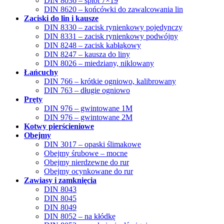
DIN 8036 – splot 7×19
DIN 8620 – końcówki do zawalcowania lin
Zaciski do lin i kausze
DIN 8330 – zacisk rynienkowy pojedynczy
DIN 8331 – zacisk rynienkowy podwójny
DIN 8248 – zacisk kabłąkowy
DIN 8247 – kausza do liny
DIN 8026 – miedziany, niklowany
Łańcuchy
DIN 766 – krótkie ogniowo, kalibrowany
DIN 763 – długie ogniowo
Pręty
DIN 976 – gwintowane 1M
DIN 976 – gwintowane 2M
Kotwy pierścieniowe
Obejmy
DIN 3017 – opaski ślimakowe
Obejmy śrubowe – mocne
Obejmy nierdzewne do rur
Obejmy ocynkowane do rur
Zawiasy i zamknięcia
DIN 8043
DIN 8045
DIN 8049
DIN 8052 – na kłódkę