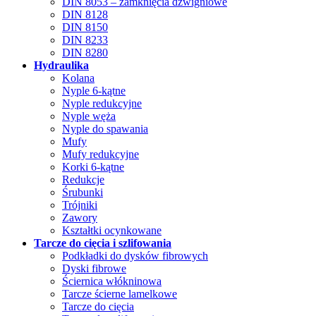
DIN 8053 – zamknięcia dźwigniowe
DIN 8128
DIN 8150
DIN 8233
DIN 8280
Hydraulika
Kolana
Nyple 6-kątne
Nyple redukcyjne
Nyple węża
Nyple do spawania
Mufy
Mufy redukcyjne
Korki 6-kątne
Redukcje
Śrubunki
Trójniki
Zawory
Kształtki ocynkowane
Tarcze do cięcia i szlifowania
Podkładki do dysków fibrowych
Dyski fibrowe
Ściernica włókninowa
Tarcze ścierne lamelkowe
Tarcze do cięcia