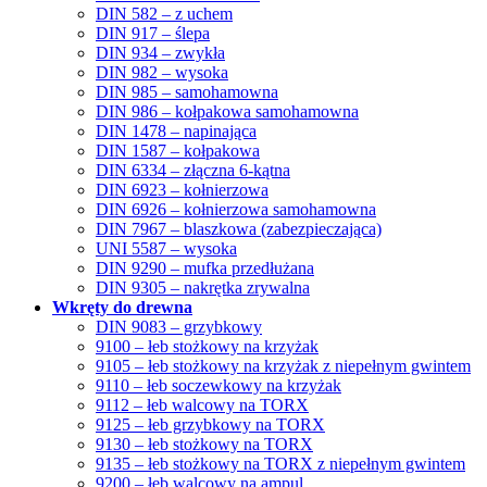
DIN 582 – z uchem
DIN 917 – ślepa
DIN 934 – zwykła
DIN 982 – wysoka
DIN 985 – samohamowna
DIN 986 – kołpakowa samohamowna
DIN 1478 – napinająca
DIN 1587 – kołpakowa
DIN 6334 – złączna 6-kątna
DIN 6923 – kołnierzowa
DIN 6926 – kołnierzowa samohamowna
DIN 7967 – blaszkowa (zabezpieczająca)
UNI 5587 – wysoka
DIN 9290 – mufka przedłużana
DIN 9305 – nakrętka zrywalna
Wkręty do drewna
DIN 9083 – grzybkowy
9100 – łeb stożkowy na krzyżak
9105 – łeb stożkowy na krzyżak z niepełnym gwintem
9110 – łeb soczewkowy na krzyżak
9112 – łeb walcowy na TORX
9125 – łeb grzybkowy na TORX
9130 – łeb stożkowy na TORX
9135 – łeb stożkowy na TORX z niepełnym gwintem
9200 – łeb walcowy na ampul