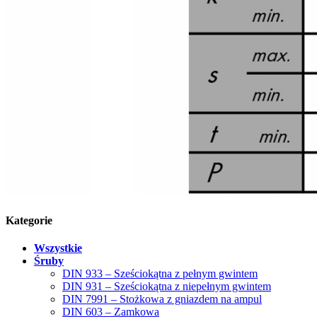
Kategorie
Wszystkie
Śruby
DIN 933 – Sześciokątna z pełnym gwintem
DIN 931 – Sześciokątna z niepełnym gwintem
DIN 7991 – Stożkowa z gniazdem na ampul
DIN 603 – Zamkowa