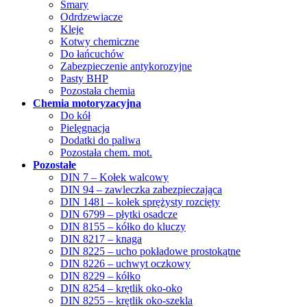
Smary
Odrdzewiacze
Kleje
Kotwy chemiczne
Do łańcuchów
Zabezpieczenie antykorozyjne
Pasty BHP
Pozostała chemia
Chemia motoryzacyjna
Do kół
Pielęgnacja
Dodatki do paliwa
Pozostała chem. mot.
Pozostałe
DIN 7 – Kołek walcowy
DIN 94 – zawleczka zabezpieczająca
DIN 1481 – kołek sprężysty rozcięty
DIN 6799 – płytki osadcze
DIN 8155 – kółko do kluczy
DIN 8217 – knaga
DIN 8225 – ucho pokładowe prostokątne
DIN 8226 – uchwyt oczkowy
DIN 8229 – kółko
DIN 8254 – krętlik oko-oko
DIN 8255 – krętlik oko-szekla