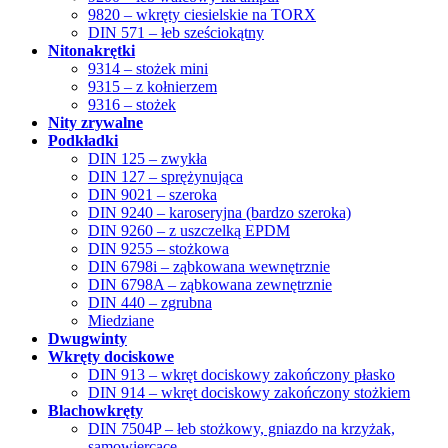
9820 – wkręty ciesielskie na TORX
DIN 571 – łeb sześciokątny
Nitonakrętki
9314 – stożek mini
9315 – z kołnierzem
9316 – stożek
Nity zrywalne
Podkładki
DIN 125 – zwykła
DIN 127 – sprężynująca
DIN 9021 – szeroka
DIN 9240 – karoseryjna (bardzo szeroka)
DIN 9260 – z uszczelką EPDM
DIN 9255 – stożkowa
DIN 6798i – ząbkowana wewnętrznie
DIN 6798A – ząbkowana zewnętrznie
DIN 440 – zgrubna
Miedziane
Dwugwinty
Wkręty dociskowe
DIN 913 – wkręt dociskowy zakończony płasko
DIN 914 – wkręt dociskowy zakończony stożkiem
Blachowkręty
DIN 7504P – łeb stożkowy, gniazdo na krzyżak,
samowiercące