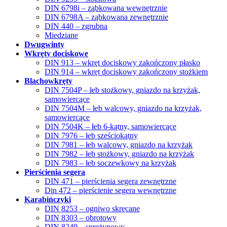
DIN 6798i – ząbkowana wewnętrznie
DIN 6798A – ząbkowana zewnętrznie
DIN 440 – zgrubna
Miedziane
Dwugwinty
Wkręty dociskowe
DIN 913 – wkręt dociskowy zakończony płasko
DIN 914 – wkręt dociskowy zakończony stożkiem
Blachowkręty
DIN 7504P – łeb stożkowy, gniazdo na krzyżak,
samowiercące
DIN 7504M – łeb walcowy, gniazdo na krzyżak,
samowiercące
DIN 7504K – łeb 6-kątny, samowiercące
DIN 7976 – łeb sześciokątny
DIN 7981 – łeb walcowy, gniazdo na krzyżak
DIN 7982 – łeb stożkowy, gniazdo na krzyżak
DIN 7983 – łeb soczewkowy na krzyżak
Pierścienia segera
DIN 471 – pierścienia segera zewnętrzne
Din 472 – pierścienie segera wewnętrzne
Karabińczyki
DIN 8253 – ogniwo skręcane
DIN 8303 – obrotowy
DIN 8249 – sprężynowy