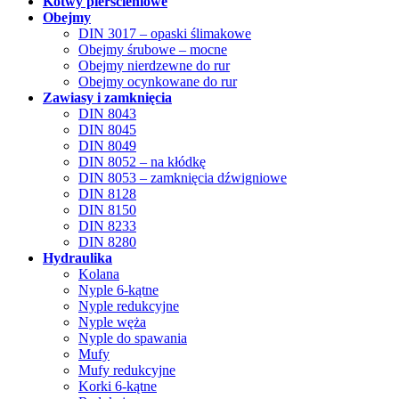
Kotwy pierścieniowe
Obejmy
DIN 3017 – opaski ślimakowe
Obejmy śrubowe – mocne
Obejmy nierdzewne do rur
Obejmy ocynkowane do rur
Zawiasy i zamknięcia
DIN 8043
DIN 8045
DIN 8049
DIN 8052 – na kłódkę
DIN 8053 – zamknięcia dźwigniowe
DIN 8128
DIN 8150
DIN 8233
DIN 8280
Hydraulika
Kolana
Nyple 6-kątne
Nyple redukcyjne
Nyple węża
Nyple do spawania
Mufy
Mufy redukcyjne
Korki 6-kątne