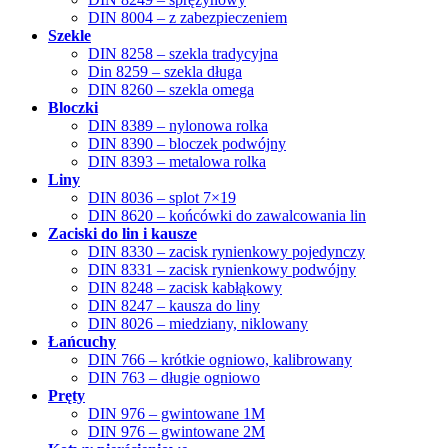
DIN 8004 – z zabezpieczeniem
Szekle
DIN 8258 – szekla tradycyjna
Din 8259 – szekla długa
DIN 8260 – szekla omega
Bloczki
DIN 8389 – nylonowa rolka
DIN 8390 – bloczek podwójny
DIN 8393 – metalowa rolka
Liny
DIN 8036 – splot 7×19
DIN 8620 – końcówki do zawalcowania lin
Zaciski do lin i kausze
DIN 8330 – zacisk rynienkowy pojedynczy
DIN 8331 – zacisk rynienkowy podwójny
DIN 8248 – zacisk kabłąkowy
DIN 8247 – kausza do liny
DIN 8026 – miedziany, niklowany
Łańcuchy
DIN 766 – krótkie ogniowo, kalibrowany
DIN 763 – długie ogniowo
Pręty
DIN 976 – gwintowane 1M
DIN 976 – gwintowane 2M