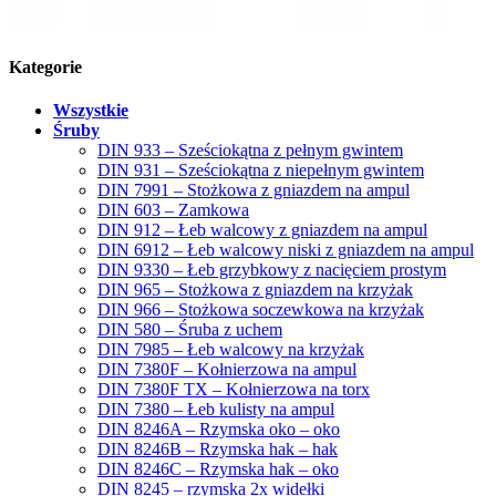
Kategorie
Wszystkie
Śruby
DIN 933 – Sześciokątna z pełnym gwintem
DIN 931 – Sześciokątna z niepełnym gwintem
DIN 7991 – Stożkowa z gniazdem na ampul
DIN 603 – Zamkowa
DIN 912 – Łeb walcowy z gniazdem na ampul
DIN 6912 – Łeb walcowy niski z gniazdem na ampul
DIN 9330 – Łeb grzybkowy z nacięciem prostym
DIN 965 – Stożkowa z gniazdem na krzyżak
DIN 966 – Stożkowa soczewkowa na krzyżak
DIN 580 – Śruba z uchem
DIN 7985 – Łeb walcowy na krzyżak
DIN 7380F – Kołnierzowa na ampul
DIN 7380F TX – Kołnierzowa na torx
DIN 7380 – Łeb kulisty na ampul
DIN 8246A – Rzymska oko – oko
DIN 8246B – Rzymska hak – hak
DIN 8246C – Rzymska hak – oko
DIN 8245 – rzymska 2x widełki