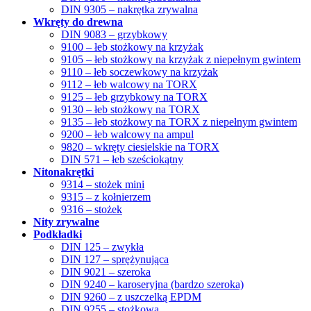
DIN 9305 – nakrętka zrywalna
Wkręty do drewna
DIN 9083 – grzybkowy
9100 – łeb stożkowy na krzyżak
9105 – łeb stożkowy na krzyżak z niepełnym gwintem
9110 – łeb soczewkowy na krzyżak
9112 – łeb walcowy na TORX
9125 – łeb grzybkowy na TORX
9130 – łeb stożkowy na TORX
9135 – łeb stożkowy na TORX z niepełnym gwintem
9200 – łeb walcowy na ampul
9820 – wkręty ciesielskie na TORX
DIN 571 – łeb sześciokątny
Nitonakrętki
9314 – stożek mini
9315 – z kołnierzem
9316 – stożek
Nity zrywalne
Podkładki
DIN 125 – zwykła
DIN 127 – sprężynująca
DIN 9021 – szeroka
DIN 9240 – karoseryjna (bardzo szeroka)
DIN 9260 – z uszczelką EPDM
DIN 9255 – stożkowa