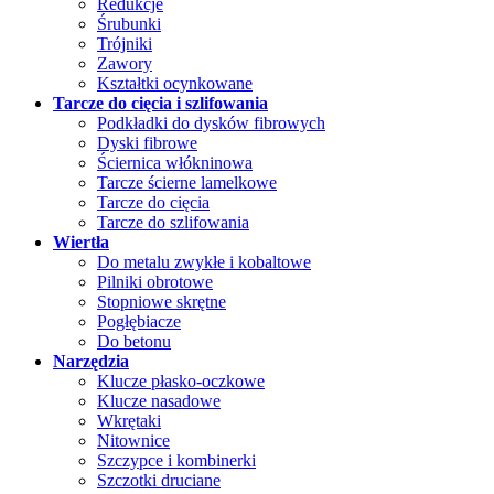
Redukcje
Śrubunki
Trójniki
Zawory
Kształtki ocynkowane
Tarcze do cięcia i szlifowania
Podkładki do dysków fibrowych
Dyski fibrowe
Ściernica włókninowa
Tarcze ścierne lamelkowe
Tarcze do cięcia
Tarcze do szlifowania
Wiertła
Do metalu zwykłe i kobaltowe
Pilniki obrotowe
Stopniowe skrętne
Pogłębiacze
Do betonu
Narzędzia
Klucze płasko-oczkowe
Klucze nasadowe
Wkrętaki
Nitownice
Szczypce i kombinerki
Szczotki druciane