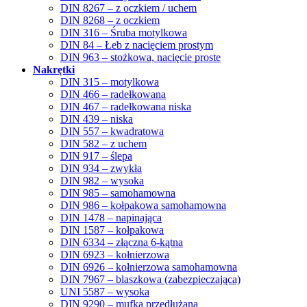
DIN 8267 – z oczkiem / uchem
DIN 8268 – z oczkiem
DIN 316 – Śruba motylkowa
DIN 84 – Łeb z nacięciem prostym
DIN 963 – stożkowa, nacięcie proste
Nakrętki
DIN 315 – motylkowa
DIN 466 – radełkowana
DIN 467 – radełkowana niska
DIN 439 – niska
DIN 557 – kwadratowa
DIN 582 – z uchem
DIN 917 – ślepa
DIN 934 – zwykła
DIN 982 – wysoka
DIN 985 – samohamowna
DIN 986 – kołpakowa samohamowna
DIN 1478 – napinająca
DIN 1587 – kołpakowa
DIN 6334 – złączna 6-kątna
DIN 6923 – kołnierzowa
DIN 6926 – kołnierzowa samohamowna
DIN 7967 – blaszkowa (zabezpieczająca)
UNI 5587 – wysoka
DIN 9290 – mufka przedłużana