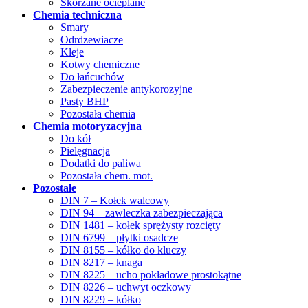
Skórzane ocieplane
Chemia techniczna
Smary
Odrdzewiacze
Kleje
Kotwy chemiczne
Do łańcuchów
Zabezpieczenie antykorozyjne
Pasty BHP
Pozostała chemia
Chemia motoryzacyjna
Do kół
Pielęgnacja
Dodatki do paliwa
Pozostała chem. mot.
Pozostałe
DIN 7 – Kołek walcowy
DIN 94 – zawleczka zabezpieczająca
DIN 1481 – kołek sprężysty rozcięty
DIN 6799 – płytki osadcze
DIN 8155 – kółko do kluczy
DIN 8217 – knaga
DIN 8225 – ucho pokładowe prostokątne
DIN 8226 – uchwyt oczkowy
DIN 8229 – kółko