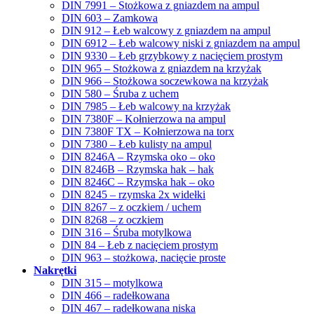
DIN 7991 – Stożkowa z gniazdem na ampul
DIN 603 – Zamkowa
DIN 912 – Łeb walcowy z gniazdem na ampul
DIN 6912 – Łeb walcowy niski z gniazdem na ampul
DIN 9330 – Łeb grzybkowy z nacięciem prostym
DIN 965 – Stożkowa z gniazdem na krzyżak
DIN 966 – Stożkowa soczewkowa na krzyżak
DIN 580 – Śruba z uchem
DIN 7985 – Łeb walcowy na krzyżak
DIN 7380F – Kołnierzowa na ampul
DIN 7380F TX – Kołnierzowa na torx
DIN 7380 – Łeb kulisty na ampul
DIN 8246A – Rzymska oko – oko
DIN 8246B – Rzymska hak – hak
DIN 8246C – Rzymska hak – oko
DIN 8245 – rzymska 2x widełki
DIN 8267 – z oczkiem / uchem
DIN 8268 – z oczkiem
DIN 316 – Śruba motylkowa
DIN 84 – Łeb z nacięciem prostym
DIN 963 – stożkowa, nacięcie proste
Nakrętki
DIN 315 – motylkowa
DIN 466 – radełkowana
DIN 467 – radełkowana niska