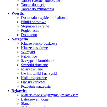
Tarcze ścierne lamelkowe
Tarcze do cięcia
Tarcze do szlifowania
Wiertła
Do metalu zwykłe i kobaltowe
Pilniki obrotowe
Stopniowe skrętne
Pogłębiacze
Do betonu
Narzędzia
Klucze płasko-oczkowe
Klucze nasadowe
Wkrętaki
Nitownice
Szczypce i kombinerki
Szczotki druciane
Miary zwijane
Gwintowniki i narzynki
Kołki rozporowe
Opaski kablowe
Pozostałe narzędzia
Rękawice
Materiałowe z wytrzymałym lateksem
Lateksowe mocne
Skórzane