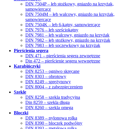
DIN 7504P – łeb stożkowy, gniazdo na krzyżak,
samowiercące
DIN 7504M – łeb walcowy, gniazdo na krzyżak,
samowiercące
DIN 7504K – łeb 6-kątny, samowiercące
DIN 7976 – łeb sześciokątny
DIN 7981 – łeb walcowy, gniazdo na krzyżak
DIN 7982 – łeb stożkowy, gniazdo na krzyżak
DIN 7983 – łeb soczewkowy na krzyżak
Pierścienia segera
DIN 471 – pierścienia segera zewnętrzne
Din 472 – pierścienie segera wewnętrzne
Karabińczyki
DIN 8253 – ogniwo skręcane
DIN 8303 – obrotowy
DIN 8249 – sprężynowy
DIN 8004 – z zabezpieczeniem
Szekle
DIN 8258 – szekla tradycyjna
Din 8259 – szekla długa
DIN 8260 – szekla omega
Bloczki
DIN 8389 – nylonowa rolka
DIN 8390 – bloczek podwójny
DIN 8393 – metalowa rolka