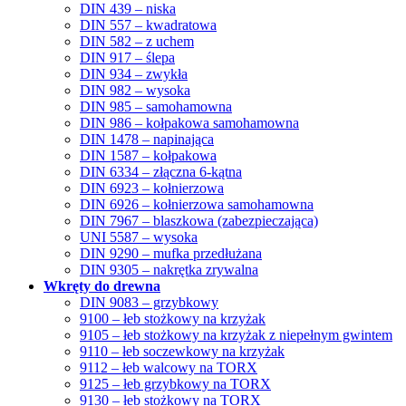
DIN 439 – niska
DIN 557 – kwadratowa
DIN 582 – z uchem
DIN 917 – ślepa
DIN 934 – zwykła
DIN 982 – wysoka
DIN 985 – samohamowna
DIN 986 – kołpakowa samohamowna
DIN 1478 – napinająca
DIN 1587 – kołpakowa
DIN 6334 – złączna 6-kątna
DIN 6923 – kołnierzowa
DIN 6926 – kołnierzowa samohamowna
DIN 7967 – blaszkowa (zabezpieczająca)
UNI 5587 – wysoka
DIN 9290 – mufka przedłużana
DIN 9305 – nakrętka zrywalna
Wkręty do drewna
DIN 9083 – grzybkowy
9100 – łeb stożkowy na krzyżak
9105 – łeb stożkowy na krzyżak z niepełnym gwintem
9110 – łeb soczewkowy na krzyżak
9112 – łeb walcowy na TORX
9125 – łeb grzybkowy na TORX
9130 – łeb stożkowy na TORX