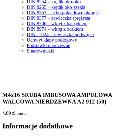
DIN 8254 – krętlik oko-oko
DIN 8255 – krętlik oko-szekla
DIN 8353 – ucho pokładowe okrągłe
DIN 8377 – zawleczka sprężysta
DIN 8706 – wkręt z haczykiem
DIN 8974 – wkręt z oczkiem
DIN 11024 – zawleczka podwójna
Uchwyt klapy podłogowy
Podstawki nierdzewne
Smarowniczki
M4x16 ŚRUBA IMBUSOWA AMPULOWA
WALCOWA NIERDZEWNA A2 912 (50)
4,89
zł
brutto
Informacje dodatkowe