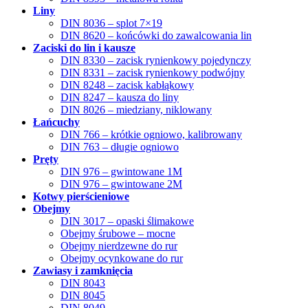
Liny
DIN 8036 – splot 7×19
DIN 8620 – końcówki do zawalcowania lin
Zaciski do lin i kausze
DIN 8330 – zacisk rynienkowy pojedynczy
DIN 8331 – zacisk rynienkowy podwójny
DIN 8248 – zacisk kabłąkowy
DIN 8247 – kausza do liny
DIN 8026 – miedziany, niklowany
Łańcuchy
DIN 766 – krótkie ogniowo, kalibrowany
DIN 763 – długie ogniowo
Pręty
DIN 976 – gwintowane 1M
DIN 976 – gwintowane 2M
Kotwy pierścieniowe
Obejmy
DIN 3017 – opaski ślimakowe
Obejmy śrubowe – mocne
Obejmy nierdzewne do rur
Obejmy ocynkowane do rur
Zawiasy i zamknięcia
DIN 8043
DIN 8045
DIN 8049