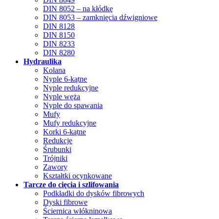
DIN 8052 – na kłódkę
DIN 8053 – zamknięcia dźwigniowe
DIN 8128
DIN 8150
DIN 8233
DIN 8280
Hydraulika
Kolana
Nyple 6-kątne
Nyple redukcyjne
Nyple węża
Nyple do spawania
Mufy
Mufy redukcyjne
Korki 6-kątne
Redukcje
Śrubunki
Trójniki
Zawory
Kształtki ocynkowane
Tarcze do cięcia i szlifowania
Podkładki do dysków fibrowych
Dyski fibrowe
Ściernica włókninowa