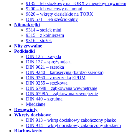
9135 – łeb stożkowy na TORX z niepełnym gwintem
9200 – łeb walcowy na ampul
9820 – wkręty ciesielskie na TORX
DIN 571 – łeb sześciokątny
Nitonakrętki
9314 – stożek mini
9315 – z kołnierzem
9316 – stożek
Nity zrywalne
Podkładki
DIN 125 – zwykła
DIN 127 – sprężynująca
DIN 9021 – szeroka
DIN 9240 – karoseryjna (bardzo szeroka)
DIN 9260 – z uszczelką EPDM
DIN 9255 – stożkowa
DIN 6798i – ząbkowana wewnętrznie
DIN 6798A – ząbkowana zewnętrznie
DIN 440 – zgrubna
Miedziane
Dwugwinty
Wkręty dociskowe
DIN 913 – wkręt dociskowy zakończony płasko
DIN 914 – wkręt dociskowy zakończony stożkiem
Blachowkręty