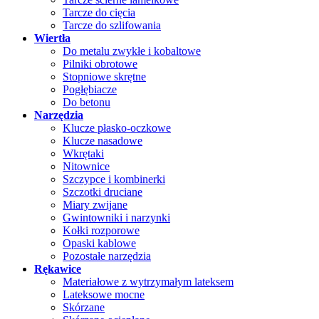
Tarcze do cięcia
Tarcze do szlifowania
Wiertła
Do metalu zwykłe i kobaltowe
Pilniki obrotowe
Stopniowe skrętne
Pogłębiacze
Do betonu
Narzędzia
Klucze płasko-oczkowe
Klucze nasadowe
Wkrętaki
Nitownice
Szczypce i kombinerki
Szczotki druciane
Miary zwijane
Gwintowniki i narzynki
Kołki rozporowe
Opaski kablowe
Pozostałe narzędzia
Rękawice
Materiałowe z wytrzymałym lateksem
Lateksowe mocne
Skórzane