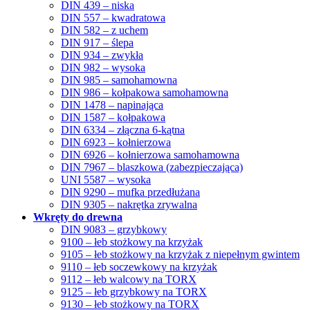
DIN 439 – niska
DIN 557 – kwadratowa
DIN 582 – z uchem
DIN 917 – ślepa
DIN 934 – zwykła
DIN 982 – wysoka
DIN 985 – samohamowna
DIN 986 – kołpakowa samohamowna
DIN 1478 – napinająca
DIN 1587 – kołpakowa
DIN 6334 – złączna 6-kątna
DIN 6923 – kołnierzowa
DIN 6926 – kołnierzowa samohamowna
DIN 7967 – blaszkowa (zabezpieczająca)
UNI 5587 – wysoka
DIN 9290 – mufka przedłużana
DIN 9305 – nakrętka zrywalna
Wkręty do drewna
DIN 9083 – grzybkowy
9100 – łeb stożkowy na krzyżak
9105 – łeb stożkowy na krzyżak z niepełnym gwintem
9110 – łeb soczewkowy na krzyżak
9112 – łeb walcowy na TORX
9125 – łeb grzybkowy na TORX
9130 – łeb stożkowy na TORX