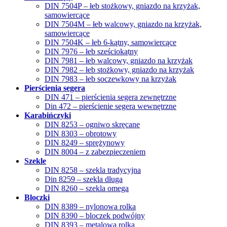
DIN 7504P – łeb stożkowy, gniazdo na krzyżak,
samowiercące
DIN 7504M – łeb walcowy, gniazdo na krzyżak,
samowiercące
DIN 7504K – łeb 6-kątny, samowiercące
DIN 7976 – łeb sześciokątny
DIN 7981 – łeb walcowy, gniazdo na krzyżak
DIN 7982 – łeb stożkowy, gniazdo na krzyżak
DIN 7983 – łeb soczewkowy na krzyżak
Pierścienia segera
DIN 471 – pierścienia segera zewnętrzne
Din 472 – pierścienie segera wewnętrzne
Karabińczyki
DIN 8253 – ogniwo skręcane
DIN 8303 – obrotowy
DIN 8249 – sprężynowy
DIN 8004 – z zabezpieczeniem
Szekle
DIN 8258 – szekla tradycyjna
Din 8259 – szekla długa
DIN 8260 – szekla omega
Bloczki
DIN 8389 – nylonowa rolka
DIN 8390 – bloczek podwójny
DIN 8393 – metalowa rolka