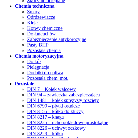
Skórzane ocieplane
Chemia techniczna
Smary
Odrdzewiacze
Kleje
Kotwy chemiczne
Do łańcuchów
Zabezpieczenie antykorozyjne
Pasty BHP
Pozostała chemia
Chemia motoryzacyjna
Do kół
Pielęgnacja
Dodatki do paliwa
Pozostała chem. mot.
Pozostałe
DIN 7 – Kołek walcowy
DIN 94 – zawleczka zabezpieczająca
DIN 1481 – kołek sprężysty rozcięty
DIN 6799 – płytki osadcze
DIN 8155 – kółko do kluczy
DIN 8217 – knaga
DIN 8225 – ucho pokładowe prostokątne
DIN 8226 – uchwyt oczkowy
DIN 8229 – kółko