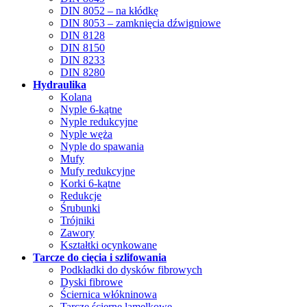
DIN 8052 – na kłódkę
DIN 8053 – zamknięcia dźwigniowe
DIN 8128
DIN 8150
DIN 8233
DIN 8280
Hydraulika
Kolana
Nyple 6-kątne
Nyple redukcyjne
Nyple węża
Nyple do spawania
Mufy
Mufy redukcyjne
Korki 6-kątne
Redukcje
Śrubunki
Trójniki
Zawory
Kształtki ocynkowane
Tarcze do cięcia i szlifowania
Podkładki do dysków fibrowych
Dyski fibrowe
Ściernica włókninowa
Tarcze ścierne lamelkowe