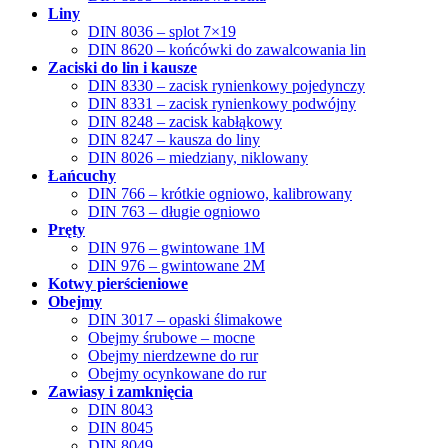
Liny
DIN 8036 – splot 7×19
DIN 8620 – końcówki do zawalcowania lin
Zaciski do lin i kausze
DIN 8330 – zacisk rynienkowy pojedynczy
DIN 8331 – zacisk rynienkowy podwójny
DIN 8248 – zacisk kabłąkowy
DIN 8247 – kausza do liny
DIN 8026 – miedziany, niklowany
Łańcuchy
DIN 766 – krótkie ogniowo, kalibrowany
DIN 763 – długie ogniowo
Pręty
DIN 976 – gwintowane 1M
DIN 976 – gwintowane 2M
Kotwy pierścieniowe
Obejmy
DIN 3017 – opaski ślimakowe
Obejmy śrubowe – mocne
Obejmy nierdzewne do rur
Obejmy ocynkowane do rur
Zawiasy i zamknięcia
DIN 8043
DIN 8045
DIN 8049