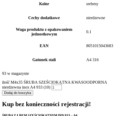
Kolor
srebrny
Cechy dodatkowe
nierdzewne
Waga produktu z opakowaniem
0.1
jednostkowym
EAN
8051015043683
Gatunek stali
A4 316
93 w magazynie
ilość M4x35 ŚRUBA SZEŚCIOKĄTNA KWASOODPORNA
nierdzewna inox A4 933 (10)
Dodaj do koszyka
Kup bez konieczności rejestracji!
ŚRUBA Z ŁBEM SZEŚCIOKĄTNYM DIN 933 – A4