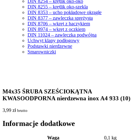
DIN 8254 – krętlik oko-oko
DIN 8255 – krętlik oko-szekla
DIN 8353 – ucho pokładowe okrągłe
DIN 8377 – zawleczka sprężysta
DIN 8706 – wkręt z haczykiem
DIN 8974 – wkręt z oczkiem
DIN 11024 – zawleczka podwójna
Uchwyt klapy podłogowy
Podstawki nierdzewne
Smarowniczki
M4x35 ŚRUBA SZEŚCIOKĄTNA
KWASOODPORNA nierdzewna inox A4 933 (10)
3,99
zł
brutto
Informacje dodatkowe
Waga
0,1 kg