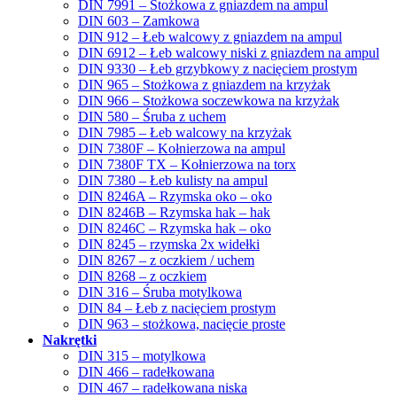
DIN 7991 – Stożkowa z gniazdem na ampul
DIN 603 – Zamkowa
DIN 912 – Łeb walcowy z gniazdem na ampul
DIN 6912 – Łeb walcowy niski z gniazdem na ampul
DIN 9330 – Łeb grzybkowy z nacięciem prostym
DIN 965 – Stożkowa z gniazdem na krzyżak
DIN 966 – Stożkowa soczewkowa na krzyżak
DIN 580 – Śruba z uchem
DIN 7985 – Łeb walcowy na krzyżak
DIN 7380F – Kołnierzowa na ampul
DIN 7380F TX – Kołnierzowa na torx
DIN 7380 – Łeb kulisty na ampul
DIN 8246A – Rzymska oko – oko
DIN 8246B – Rzymska hak – hak
DIN 8246C – Rzymska hak – oko
DIN 8245 – rzymska 2x widełki
DIN 8267 – z oczkiem / uchem
DIN 8268 – z oczkiem
DIN 316 – Śruba motylkowa
DIN 84 – Łeb z nacięciem prostym
DIN 963 – stożkowa, nacięcie proste
Nakrętki
DIN 315 – motylkowa
DIN 466 – radełkowana
DIN 467 – radełkowana niska