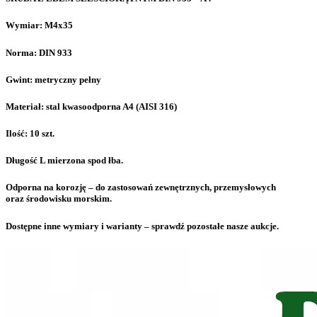
Wymiar: M4x35
Norma: DIN 933
Gwint: metryczny pełny
Materiał: stal kwasoodporna A4 (AISI 316)
Ilość: 10 szt.
Długość L mierzona spod łba.
Odporna na korozję – do zastosowań zewnętrznych, przemysłowych
oraz środowisku morskim.
Dostępne inne wymiary i warianty – sprawdź pozostałe nasze aukcje.