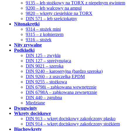
9135 – łeb stożkowy na TORX z niepełnym gwintem
9200 – łeb walcowy na ampul
9820 – wkręty ciesielskie na TORX
DIN 571 – łeb sześciokątny
Nitonakrętki
9314 – stożek mini
9315 – z kołnierzem
9316 – stożek
Nity zrywalne
Podkładki
DIN 125 – zwykła
DIN 127 – sprężynująca
DIN 9021 – szeroka
DIN 9240 – karoseryjna (bardzo szeroka)
DIN 9260 – z uszczelką EPDM
DIN 9255 – stożkowa
DIN 6798i – ząbkowana wewnętrznie
DIN 6798A – ząbkowana zewnętrznie
DIN 440 – zgrubna
Miedziane
Dwugwinty
Wkręty dociskowe
DIN 913 – wkręt dociskowy zakończony płasko
DIN 914 – wkręt dociskowy zakończony stożkiem
Blachowkręty