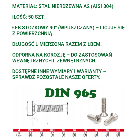
MATERIAŁ: STAL NIERDZEWNA A2 (AISI 304)
ILOŚĆ: 50 SZT.
ŁEB STOŻKOWY 90° (WPUSZCZANY) – LICUJE SIĘ
Z POWIERZCHNIĄ.
DŁUGOŚĆ L MIERZONA RAZEM Z ŁBEM.
ODPORNA NA KOROZJĘ – DO ZASTOSOWAŃ
WEWNĘTRZNYCH I ZEWNĘTRZNYCH.
DOSTĘPNE INNE WYMIARY I WARIANTY –
SPRAWDŹ POZOSTAŁE NASZE OFERTY.