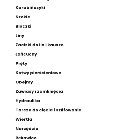
Karabińczyki
Szekle
Bloczki
Liny
Zaciski do lin i kausze
Łańcuchy
Pręty
Kotwy pierścieniowe
Obejmy
Zawiasy i zamknięcia
Hydraulika
Tarcze do cięcia i szlifowania
Wiertła
Narzędzia
Rękawice