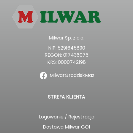
Milwar Sp. z o.o.
NIP: 5291645890
REGON: 017436075
KRS: 0000742198
MilwarGrodziskMaz
STREFA KLIENTA
Logowanie / Rejestracja
Dostawa Milwar GO!