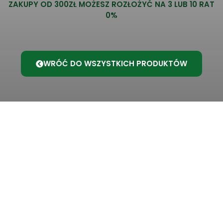
ZAKUPY OD 300ZŁ MOŻESZ ROZŁOŻYĆ NA 3 LUB 10 RAT
0%
WRÓĆ DO WSZYSTKICH PRODUKTÓW