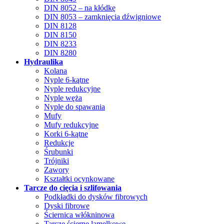
DIN 8052 – na kłódkę
DIN 8053 – zamknięcia dźwigniowe
DIN 8128
DIN 8150
DIN 8233
DIN 8280
Hydraulika
Kolana
Nyple 6-kątne
Nyple redukcyjne
Nyple węża
Nyple do spawania
Mufy
Mufy redukcyjne
Korki 6-kątne
Redukcje
Śrubunki
Trójniki
Zawory
Kształtki ocynkowane
Tarcze do cięcia i szlifowania
Podkładki do dysków fibrowych
Dyski fibrowe
Ściernica włókninowa
Tarcze ścierne lamelkowe