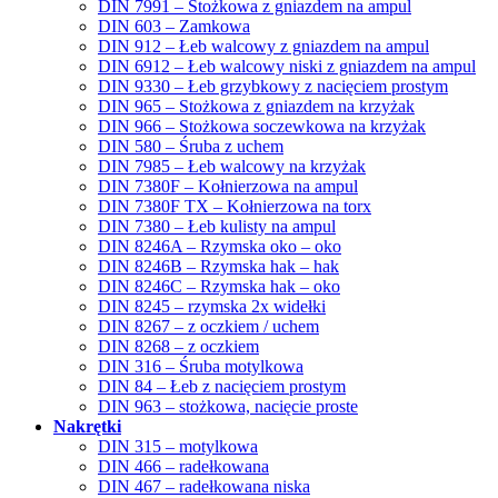
DIN 7991 – Stożkowa z gniazdem na ampul
DIN 603 – Zamkowa
DIN 912 – Łeb walcowy z gniazdem na ampul
DIN 6912 – Łeb walcowy niski z gniazdem na ampul
DIN 9330 – Łeb grzybkowy z nacięciem prostym
DIN 965 – Stożkowa z gniazdem na krzyżak
DIN 966 – Stożkowa soczewkowa na krzyżak
DIN 580 – Śruba z uchem
DIN 7985 – Łeb walcowy na krzyżak
DIN 7380F – Kołnierzowa na ampul
DIN 7380F TX – Kołnierzowa na torx
DIN 7380 – Łeb kulisty na ampul
DIN 8246A – Rzymska oko – oko
DIN 8246B – Rzymska hak – hak
DIN 8246C – Rzymska hak – oko
DIN 8245 – rzymska 2x widełki
DIN 8267 – z oczkiem / uchem
DIN 8268 – z oczkiem
DIN 316 – Śruba motylkowa
DIN 84 – Łeb z nacięciem prostym
DIN 963 – stożkowa, nacięcie proste
Nakrętki
DIN 315 – motylkowa
DIN 466 – radełkowana
DIN 467 – radełkowana niska