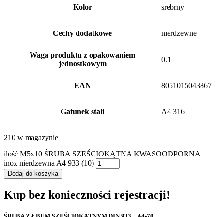
Kolor
srebrny
Cechy dodatkowe
nierdzewne
Waga produktu z opakowaniem
0.1
jednostkowym
EAN
8051015043867
Gatunek stali
A4 316
210 w magazynie
ilość M5x10 ŚRUBA SZEŚCIOKĄTNA KWASOODPORNA
inox nierdzewna A4 933 (10)
Dodaj do koszyka
Kup bez konieczności rejestracji!
ŚRUBA Z ŁBEM SZEŚCIOKĄTNYM DIN 933 – A4-70