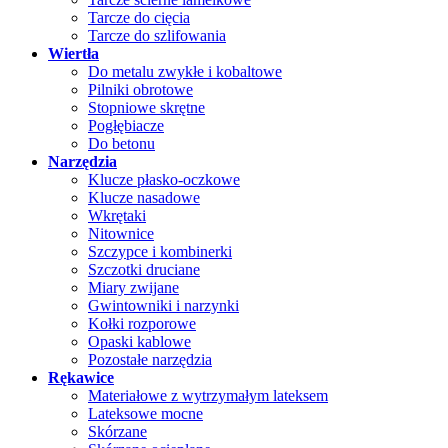
Tarcze do cięcia
Tarcze do szlifowania
Wiertła
Do metalu zwykłe i kobaltowe
Pilniki obrotowe
Stopniowe skrętne
Pogłębiacze
Do betonu
Narzędzia
Klucze płasko-oczkowe
Klucze nasadowe
Wkrętaki
Nitownice
Szczypce i kombinerki
Szczotki druciane
Miary zwijane
Gwintowniki i narzynki
Kołki rozporowe
Opaski kablowe
Pozostałe narzędzia
Rękawice
Materiałowe z wytrzymałym lateksem
Lateksowe mocne
Skórzane