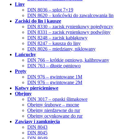
Liny
DIN 8036 – splot 7×19
DIN 8620 – końcówki do zawalcowania lin
Zaciski do lin i kausze
DIN 8330 – zacisk rynienkowy pojedynczy
DIN 8331 – zacisk rynienkowy podwójny
DIN 8248 – zacisk kabłąkowy
DIN 8247 – kausza do liny
DIN 8026 – miedziany, niklowany
Łańcuchy
DIN 766 – krótkie ogniowo, kalibrowany
DIN 763 – długie ogniowo
Pręty
DIN 976 – gwintowane 1M
DIN 976 – gwintowane 2M
Kotwy pierścieniowe
Obejmy
DIN 3017 – opaski ślimakowe
Obejmy śrubowe – mocne
Obejmy nierdzewne do rur
Obejmy ocynkowane do rur
Zawiasy i zamknięcia
DIN 8043
DIN 8045
DIN 8049