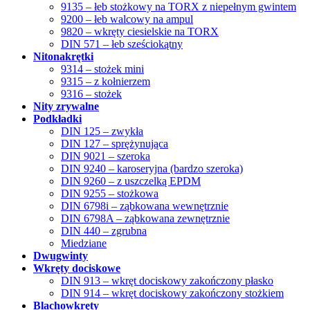
9135 – łeb stożkowy na TORX z niepełnym gwintem
9200 – łeb walcowy na ampul
9820 – wkręty ciesielskie na TORX
DIN 571 – łeb sześciokątny
Nitonakrętki
9314 – stożek mini
9315 – z kołnierzem
9316 – stożek
Nity zrywalne
Podkładki
DIN 125 – zwykła
DIN 127 – sprężynująca
DIN 9021 – szeroka
DIN 9240 – karoseryjna (bardzo szeroka)
DIN 9260 – z uszczelką EPDM
DIN 9255 – stożkowa
DIN 6798i – ząbkowana wewnętrznie
DIN 6798A – ząbkowana zewnętrznie
DIN 440 – zgrubna
Miedziane
Dwugwinty
Wkręty dociskowe
DIN 913 – wkręt dociskowy zakończony płasko
DIN 914 – wkręt dociskowy zakończony stożkiem
Blachowkręty