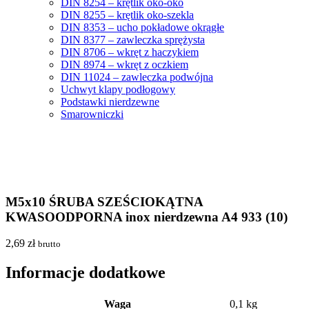
DIN 8254 – krętlik oko-oko
DIN 8255 – krętlik oko-szekla
DIN 8353 – ucho pokładowe okrągłe
DIN 8377 – zawleczka sprężysta
DIN 8706 – wkręt z haczykiem
DIN 8974 – wkręt z oczkiem
DIN 11024 – zawleczka podwójna
Uchwyt klapy podłogowy
Podstawki nierdzewne
Smarowniczki
M5x10 ŚRUBA SZEŚCIOKĄTNA
KWASOODPORNA inox nierdzewna A4 933 (10)
2,69
zł
brutto
Informacje dodatkowe
Waga
0,1 kg