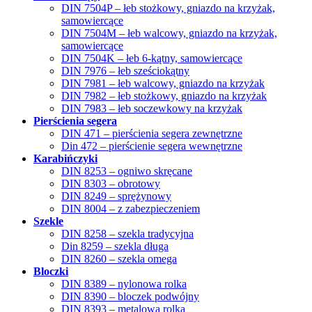
DIN 7504P – łeb stożkowy, gniazdo na krzyżak,
samowiercące
DIN 7504M – łeb walcowy, gniazdo na krzyżak,
samowiercące
DIN 7504K – łeb 6-kątny, samowiercące
DIN 7976 – łeb sześciokątny
DIN 7981 – łeb walcowy, gniazdo na krzyżak
DIN 7982 – łeb stożkowy, gniazdo na krzyżak
DIN 7983 – łeb soczewkowy na krzyżak
Pierścienia segera
DIN 471 – pierścienia segera zewnętrzne
Din 472 – pierścienie segera wewnętrzne
Karabińczyki
DIN 8253 – ogniwo skręcane
DIN 8303 – obrotowy
DIN 8249 – sprężynowy
DIN 8004 – z zabezpieczeniem
Szekle
DIN 8258 – szekla tradycyjna
Din 8259 – szekla długa
DIN 8260 – szekla omega
Bloczki
DIN 8389 – nylonowa rolka
DIN 8390 – bloczek podwójny
DIN 8393 – metalowa rolka