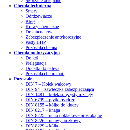
Skórzane ocieplane
Chemia techniczna
Smary
Odrdzewiacze
Kleje
Kotwy chemiczne
Do łańcuchów
Zabezpieczenie antykorozyjne
Pasty BHP
Pozostała chemia
Chemia motoryzacyjna
Do kół
Pielęgnacja
Dodatki do paliwa
Pozostała chem. mot.
Pozostałe
DIN 7 – Kołek walcowy
DIN 94 – zawleczka zabezpieczająca
DIN 1481 – kołek sprężysty rozcięty
DIN 6799 – płytki osadcze
DIN 8155 – kółko do kluczy
DIN 8217 – knaga
DIN 8225 – ucho pokładowe prostokątne
DIN 8226 – uchwyt oczkowy
DIN 8229 – kółko