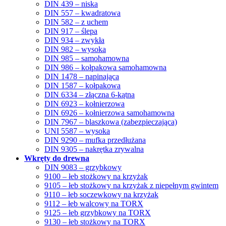
DIN 439 – niska
DIN 557 – kwadratowa
DIN 582 – z uchem
DIN 917 – ślepa
DIN 934 – zwykła
DIN 982 – wysoka
DIN 985 – samohamowna
DIN 986 – kołpakowa samohamowna
DIN 1478 – napinająca
DIN 1587 – kołpakowa
DIN 6334 – złączna 6-kątna
DIN 6923 – kołnierzowa
DIN 6926 – kołnierzowa samohamowna
DIN 7967 – blaszkowa (zabezpieczająca)
UNI 5587 – wysoka
DIN 9290 – mufka przedłużana
DIN 9305 – nakrętka zrywalna
Wkręty do drewna
DIN 9083 – grzybkowy
9100 – łeb stożkowy na krzyżak
9105 – łeb stożkowy na krzyżak z niepełnym gwintem
9110 – łeb soczewkowy na krzyżak
9112 – łeb walcowy na TORX
9125 – łeb grzybkowy na TORX
9130 – łeb stożkowy na TORX