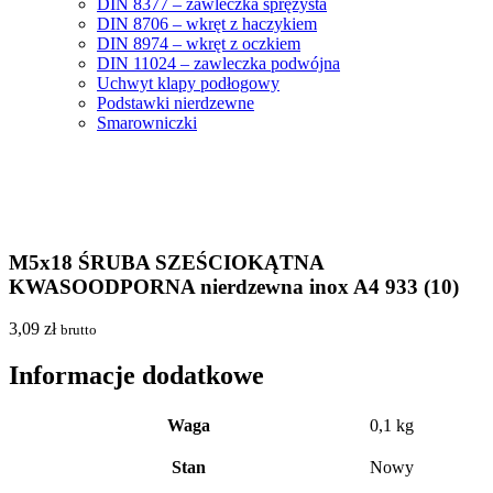
DIN 8377 – zawleczka sprężysta
DIN 8706 – wkręt z haczykiem
DIN 8974 – wkręt z oczkiem
DIN 11024 – zawleczka podwójna
Uchwyt klapy podłogowy
Podstawki nierdzewne
Smarowniczki
M5x18 ŚRUBA SZEŚCIOKĄTNA
KWASOODPORNA nierdzewna inox A4 933 (10)
3,09
zł
brutto
Informacje dodatkowe
Waga
0,1 kg
Stan
Nowy