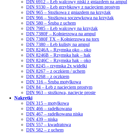
DIN 6912 – Łeb walcowy niski z gniazdem na ampul
DIN 9330 – Łeb grzybkowy z nacięciem prostym
DIN 965 – Stożkowa z gniazdem na krzyżak
DIN 966 – Stożkowa soczewkowa na krzyżak
DIN 580 – Śruba z uchem
DIN 7985 – Łeb walcowy na krzyżak
DIN 7380F – Kołnierzowa na ampul
DIN 7380F TX – Kołnierzowa na torx
DIN 7380 – Łeb kulisty na ampul
DIN 8246A – Rzymska oko – oko
DIN 8246B – Rzymska hak – hak
DIN 8246C – Rzymska hak – oko
DIN 8245 – rzymska 2x widełki
DIN 8267 – z oczkiem / uchem
DIN 8268 – z oczkiem
DIN 316 – Śruba motylkowa
DIN 84 – Łeb z nacięciem prostym
DIN 963 – stożkowa, nacięcie proste
Nakrętki
DIN 315 – motylkowa
DIN 466 – radełkowana
DIN 467 – radełkowana niska
DIN 439 – niska
DIN 557 – kwadratowa
DIN 582 – z uchem