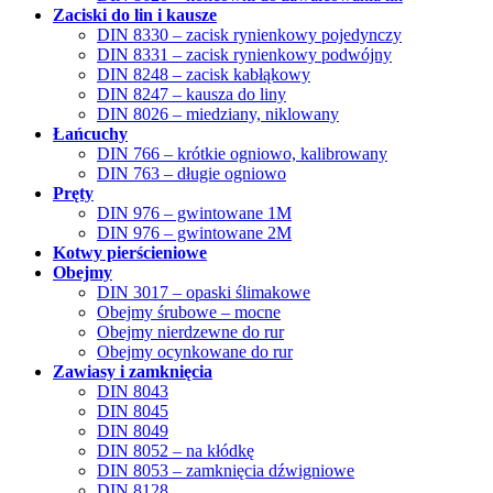
Zaciski do lin i kausze
DIN 8330 – zacisk rynienkowy pojedynczy
DIN 8331 – zacisk rynienkowy podwójny
DIN 8248 – zacisk kabłąkowy
DIN 8247 – kausza do liny
DIN 8026 – miedziany, niklowany
Łańcuchy
DIN 766 – krótkie ogniowo, kalibrowany
DIN 763 – długie ogniowo
Pręty
DIN 976 – gwintowane 1M
DIN 976 – gwintowane 2M
Kotwy pierścieniowe
Obejmy
DIN 3017 – opaski ślimakowe
Obejmy śrubowe – mocne
Obejmy nierdzewne do rur
Obejmy ocynkowane do rur
Zawiasy i zamknięcia
DIN 8043
DIN 8045
DIN 8049
DIN 8052 – na kłódkę
DIN 8053 – zamknięcia dźwigniowe
DIN 8128