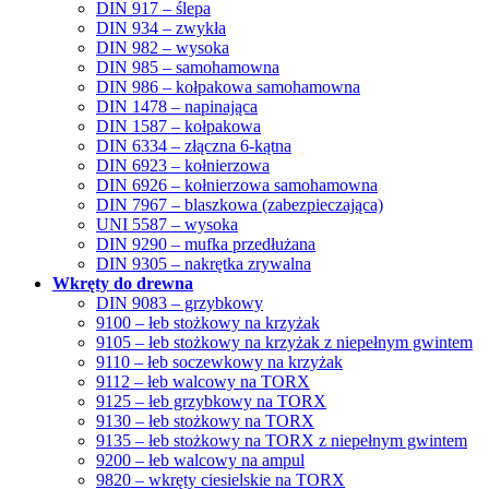
DIN 917 – ślepa
DIN 934 – zwykła
DIN 982 – wysoka
DIN 985 – samohamowna
DIN 986 – kołpakowa samohamowna
DIN 1478 – napinająca
DIN 1587 – kołpakowa
DIN 6334 – złączna 6-kątna
DIN 6923 – kołnierzowa
DIN 6926 – kołnierzowa samohamowna
DIN 7967 – blaszkowa (zabezpieczająca)
UNI 5587 – wysoka
DIN 9290 – mufka przedłużana
DIN 9305 – nakrętka zrywalna
Wkręty do drewna
DIN 9083 – grzybkowy
9100 – łeb stożkowy na krzyżak
9105 – łeb stożkowy na krzyżak z niepełnym gwintem
9110 – łeb soczewkowy na krzyżak
9112 – łeb walcowy na TORX
9125 – łeb grzybkowy na TORX
9130 – łeb stożkowy na TORX
9135 – łeb stożkowy na TORX z niepełnym gwintem
9200 – łeb walcowy na ampul
9820 – wkręty ciesielskie na TORX