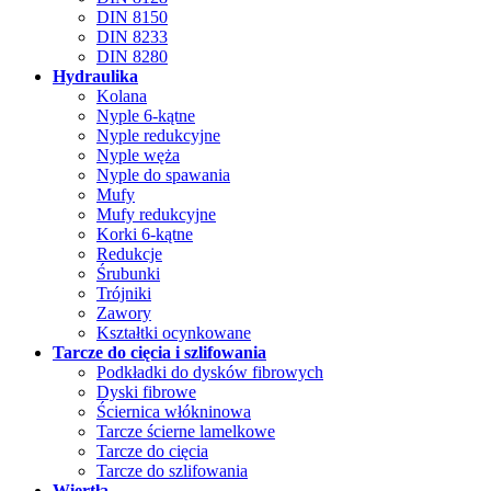
DIN 8150
DIN 8233
DIN 8280
Hydraulika
Kolana
Nyple 6-kątne
Nyple redukcyjne
Nyple węża
Nyple do spawania
Mufy
Mufy redukcyjne
Korki 6-kątne
Redukcje
Śrubunki
Trójniki
Zawory
Kształtki ocynkowane
Tarcze do cięcia i szlifowania
Podkładki do dysków fibrowych
Dyski fibrowe
Ściernica włókninowa
Tarcze ścierne lamelkowe
Tarcze do cięcia
Tarcze do szlifowania
Wiertła