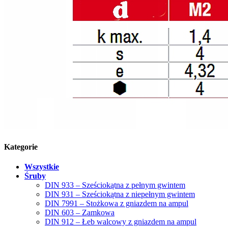
Kategorie
Wszystkie
Śruby
DIN 933 – Sześciokątna z pełnym gwintem
DIN 931 – Sześciokątna z niepełnym gwintem
DIN 7991 – Stożkowa z gniazdem na ampul
DIN 603 – Zamkowa
DIN 912 – Łeb walcowy z gniazdem na ampul