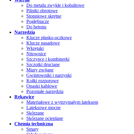
Do metalu zwykłe i kobaltowe
Pilniki obrotowe
Stopniowe skrętne
Pogłębiacze
Do betonu
Narzędzia
Klucze płasko-oczkowe
Klucze nasadowe
Wkrętaki
Nitownice
Szczypce i kombinerki
Szczotki druciane
Miary zwijane
Gwintowniki i narzynki
Kołki rozporowe
Opaski kablowe
Pozostałe narzędzia
Rękawice
Materiałowe z wytrzymałym lateksem
Lateksowe mocne
Skórzane
Skórzane ocieplane
Chemia techniczna
Smary