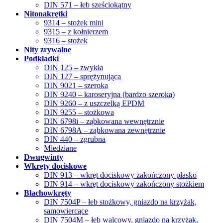
DIN 571 – łeb sześciokątny
Nitonakrętki
9314 – stożek mini
9315 – z kołnierzem
9316 – stożek
Nity zrywalne
Podkładki
DIN 125 – zwykła
DIN 127 – sprężynująca
DIN 9021 – szeroka
DIN 9240 – karoseryjna (bardzo szeroka)
DIN 9260 – z uszczelką EPDM
DIN 9255 – stożkowa
DIN 6798i – ząbkowana wewnętrznie
DIN 6798A – ząbkowana zewnętrznie
DIN 440 – zgrubna
Miedziane
Dwugwinty
Wkręty dociskowe
DIN 913 – wkręt dociskowy zakończony płasko
DIN 914 – wkręt dociskowy zakończony stożkiem
Blachowkręty
DIN 7504P – łeb stożkowy, gniazdo na krzyżak,
samowiercące
DIN 7504M – łeb walcowy, gniazdo na krzyżak,