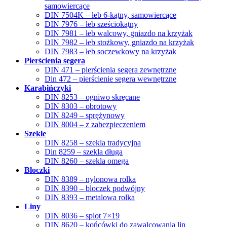
samowiercące
DIN 7504K – łeb 6-kątny, samowiercące
DIN 7976 – łeb sześciokątny
DIN 7981 – łeb walcowy, gniazdo na krzyżak
DIN 7982 – łeb stożkowy, gniazdo na krzyżak
DIN 7983 – łeb soczewkowy na krzyżak
Pierścienia segera
DIN 471 – pierścienia segera zewnętrzne
Din 472 – pierścienie segera wewnętrzne
Karabińczyki
DIN 8253 – ogniwo skręcane
DIN 8303 – obrotowy
DIN 8249 – sprężynowy
DIN 8004 – z zabezpieczeniem
Szekle
DIN 8258 – szekla tradycyjna
Din 8259 – szekla długa
DIN 8260 – szekla omega
Bloczki
DIN 8389 – nylonowa rolka
DIN 8390 – bloczek podwójny
DIN 8393 – metalowa rolka
Liny
DIN 8036 – splot 7×19
DIN 8620 – końcówki do zawalcowania lin