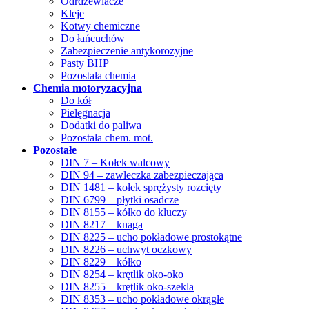
Odrdzewiacze
Kleje
Kotwy chemiczne
Do łańcuchów
Zabezpieczenie antykorozyjne
Pasty BHP
Pozostała chemia
Chemia motoryzacyjna
Do kół
Pielęgnacja
Dodatki do paliwa
Pozostała chem. mot.
Pozostałe
DIN 7 – Kołek walcowy
DIN 94 – zawleczka zabezpieczająca
DIN 1481 – kołek sprężysty rozcięty
DIN 6799 – płytki osadcze
DIN 8155 – kółko do kluczy
DIN 8217 – knaga
DIN 8225 – ucho pokładowe prostokątne
DIN 8226 – uchwyt oczkowy
DIN 8229 – kółko
DIN 8254 – krętlik oko-oko
DIN 8255 – krętlik oko-szekla
DIN 8353 – ucho pokładowe okrągłe