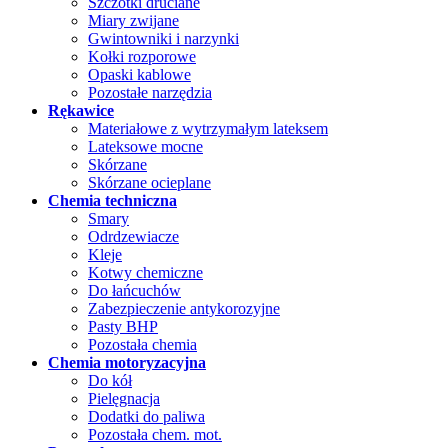
Szczotki druciane
Miary zwijane
Gwintowniki i narzynki
Kołki rozporowe
Opaski kablowe
Pozostałe narzędzia
Rękawice
Materiałowe z wytrzymałym lateksem
Lateksowe mocne
Skórzane
Skórzane ocieplane
Chemia techniczna
Smary
Odrdzewiacze
Kleje
Kotwy chemiczne
Do łańcuchów
Zabezpieczenie antykorozyjne
Pasty BHP
Pozostała chemia
Chemia motoryzacyjna
Do kół
Pielęgnacja
Dodatki do paliwa
Pozostała chem. mot.