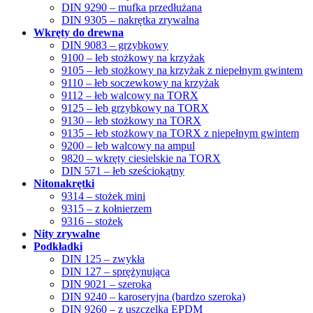
DIN 9290 – mufka przedłużana
DIN 9305 – nakrętka zrywalna
Wkręty do drewna
DIN 9083 – grzybkowy
9100 – łeb stożkowy na krzyżak
9105 – łeb stożkowy na krzyżak z niepełnym gwintem
9110 – łeb soczewkowy na krzyżak
9112 – łeb walcowy na TORX
9125 – łeb grzybkowy na TORX
9130 – łeb stożkowy na TORX
9135 – łeb stożkowy na TORX z niepełnym gwintem
9200 – łeb walcowy na ampul
9820 – wkręty ciesielskie na TORX
DIN 571 – łeb sześciokątny
Nitonakrętki
9314 – stożek mini
9315 – z kołnierzem
9316 – stożek
Nity zrywalne
Podkładki
DIN 125 – zwykła
DIN 127 – sprężynująca
DIN 9021 – szeroka
DIN 9240 – karoseryjna (bardzo szeroka)
DIN 9260 – z uszczelką EPDM