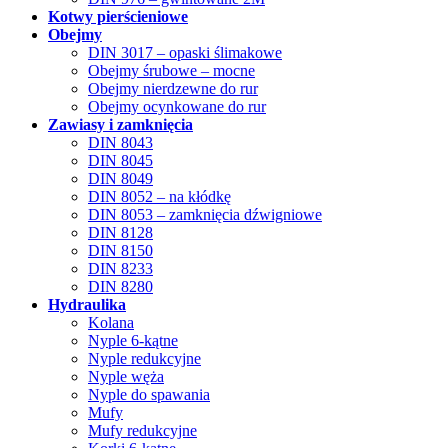
Kotwy pierścieniowe
Obejmy
DIN 3017 – opaski ślimakowe
Obejmy śrubowe – mocne
Obejmy nierdzewne do rur
Obejmy ocynkowane do rur
Zawiasy i zamknięcia
DIN 8043
DIN 8045
DIN 8049
DIN 8052 – na kłódkę
DIN 8053 – zamknięcia dźwigniowe
DIN 8128
DIN 8150
DIN 8233
DIN 8280
Hydraulika
Kolana
Nyple 6-kątne
Nyple redukcyjne
Nyple węża
Nyple do spawania
Mufy
Mufy redukcyjne