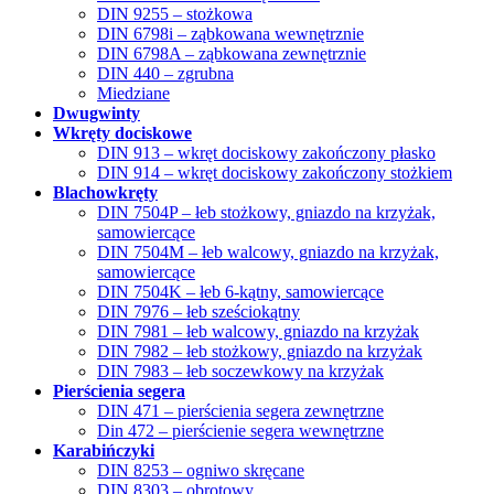
DIN 9255 – stożkowa
DIN 6798i – ząbkowana wewnętrznie
DIN 6798A – ząbkowana zewnętrznie
DIN 440 – zgrubna
Miedziane
Dwugwinty
Wkręty dociskowe
DIN 913 – wkręt dociskowy zakończony płasko
DIN 914 – wkręt dociskowy zakończony stożkiem
Blachowkręty
DIN 7504P – łeb stożkowy, gniazdo na krzyżak,
samowiercące
DIN 7504M – łeb walcowy, gniazdo na krzyżak,
samowiercące
DIN 7504K – łeb 6-kątny, samowiercące
DIN 7976 – łeb sześciokątny
DIN 7981 – łeb walcowy, gniazdo na krzyżak
DIN 7982 – łeb stożkowy, gniazdo na krzyżak
DIN 7983 – łeb soczewkowy na krzyżak
Pierścienia segera
DIN 471 – pierścienia segera zewnętrzne
Din 472 – pierścienie segera wewnętrzne
Karabińczyki
DIN 8253 – ogniwo skręcane
DIN 8303 – obrotowy