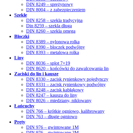
DIN 8249 – sprężynowy
DIN 8004 – z zabezpieczeniem
Szekle
DIN 8258 – szekla tradycyjna
Din 8259 – szekla długa
DIN 8260 – szekla omega
Bloczki
DIN 8389 – nylonowa rolka
DIN 8390 – bloczek podwójny
DIN 8393 – metalowa rolka
Liny
DIN 8036 – splot 7×19
DIN 8620 – końcówki do zawalcowania lin
Zaciski do lin i kausze
DIN 8330 – zacisk rynienkowy pojedynczy
DIN 8331 – zacisk rynienkowy podwójny
DIN 8248 – zacisk kabłąkowy
DIN 8247 – kausza do liny
DIN 8026 – miedziany, niklowany
Łańcuchy
DIN 766 – krótkie ogniowo, kalibrowany
DIN 763 – długie ogniowo
Pręty
DIN 976 – gwintowane 1M
DIN 976 – gwintowane 2M