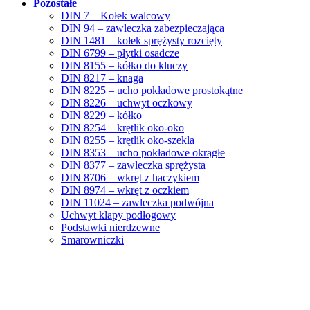
Pozostałe
DIN 7 – Kołek walcowy
DIN 94 – zawleczka zabezpieczająca
DIN 1481 – kołek sprężysty rozcięty
DIN 6799 – płytki osadcze
DIN 8155 – kółko do kluczy
DIN 8217 – knaga
DIN 8225 – ucho pokładowe prostokątne
DIN 8226 – uchwyt oczkowy
DIN 8229 – kółko
DIN 8254 – krętlik oko-oko
DIN 8255 – krętlik oko-szekla
DIN 8353 – ucho pokładowe okrągłe
DIN 8377 – zawleczka sprężysta
DIN 8706 – wkręt z haczykiem
DIN 8974 – wkręt z oczkiem
DIN 11024 – zawleczka podwójna
Uchwyt klapy podłogowy
Podstawki nierdzewne
Smarowniczki