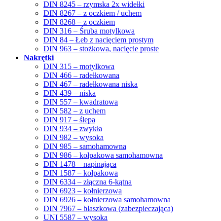
DIN 8245 – rzymska 2x widełki
DIN 8267 – z oczkiem / uchem
DIN 8268 – z oczkiem
DIN 316 – Śruba motylkowa
DIN 84 – Łeb z nacięciem prostym
DIN 963 – stożkowa, nacięcie proste
Nakrętki
DIN 315 – motylkowa
DIN 466 – radełkowana
DIN 467 – radełkowana niska
DIN 439 – niska
DIN 557 – kwadratowa
DIN 582 – z uchem
DIN 917 – ślepa
DIN 934 – zwykła
DIN 982 – wysoka
DIN 985 – samohamowna
DIN 986 – kołpakowa samohamowna
DIN 1478 – napinająca
DIN 1587 – kołpakowa
DIN 6334 – złączna 6-kątna
DIN 6923 – kołnierzowa
DIN 6926 – kołnierzowa samohamowna
DIN 7967 – blaszkowa (zabezpieczająca)
UNI 5587 – wysoka