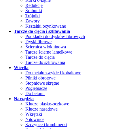
Korki 6-kątne
Redukcje
Śrubunki
Trójniki
Zawory
Kształtki ocynkowane
Tarcze do cięcia i szlifowania
Podkładki do dysków fibrowych
Dyski fibrowe
Ściernica włókninowa
Tarcze ścierne lamelkowe
Tarcze do cięcia
Tarcze do szlifowania
Wiertła
Do metalu zwykłe i kobaltowe
Pilniki obrotowe
Stopniowe skrętne
Pogłębiacze
Do betonu
Narzędzia
Klucze płasko-oczkowe
Klucze nasadowe
Wkrętaki
Nitownice
Szczypce i kombinerki