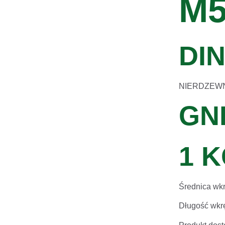
M5
DIN
NIERDZEWNY
GN
1 K
Średnica wk
Długość wkrę