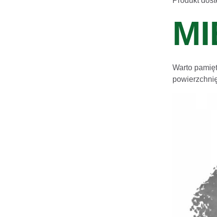
Produkt dost
MI
Warto pamięt
powierzchnię