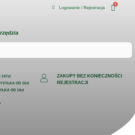
0
Logowanie / Rejestracja
rzędzia
ZAKUPY BEZ KONIECZNOŚCI
197zł
REJESTRACJI
WYSYŁKA OD 10zł
YŁKA OD 16zł
%