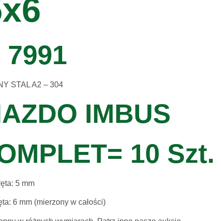
x6
 7991
 STAL A2 – 304
IAZDO IMBUS
OMPLET= 10 Szt.
ręta: 5 mm
ta: 6 mm (mierzony w całości)