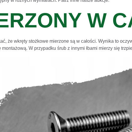
ępny w różnych wymiarach. Patrz inne nasze aukcje.
ERZONY W C
ać, że wkręty stożkowe mierzone są w całości. Wynika to oczywi
 montażową. W przypadku śrub z innymi łbami mierzy się trzpi