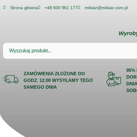
Strona główna
+48 600 961 177
milwar@milwar.com.pl
Wyroby
95%
ZAMÓWIENIA ZŁOŻONE DO
DOR
GODZ. 12:00 WYSYŁAMY TEGO
DNI
SAMEGO DNIA
SOB