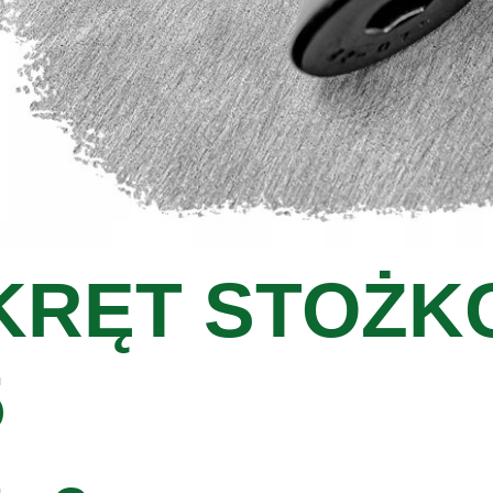
KRĘT STOŻK
5