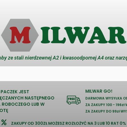
by ze stali nierdzewnej A2 i kwasoodpornej A4 oraz narz
MILWAR GO!
 PACZEK JEST
ĘCZANYCH NASTĘPNEGO
DARMOWA WYSYŁKA OD
A ROBOCZEGO LUB W
ZA ZAKUPY 100 - 196zł
OTĘ
ZA ZAKUPY DO 99zł WY
ZAKUPY OD 300ZŁ MOŻESZ ROZŁOŻYĆ NA 3 LUB 10 RAT 0%