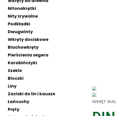
Wkręty do drewna
Nitonakrętki
Nity zrywalne
Podkładki
Dwugwinty
Wkręty dociskowe
Blachowkręty
Pierścienia segera
Karabińczyki
Szekle
Bloczki
Liny
Zaciski do lin i kausze
WKRĘT WAL
Łańcuchy
Pręty