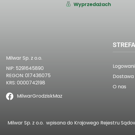
Wyprzedażach
STREFA
Milwar Sp. z o.o.
Logowanie
NIP: 5291645890
REGON: 017436075
Dostawa 
KRS: 0000742198
O nas
MilwarGrodziskMaz
Milwar Sp. z o.o.
wpisana do Krajowego Rejestru Sądo