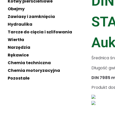
DIN
Kotwy pierścieniowe
Obejmy
Zawiasy i zamknięcia
ST
Hydraulika
Tarcze do cięcia i szlifowania
Auk
Wiertła
Narzędzia
Rękawice
Średnica ś
Chemia techniczna
Długość gw
Chemia motoryzacyjna
DIN 7985 m
Pozostałe
Produkt dos