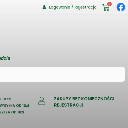
0
Logowanie / Rejestracja
ędzia
ZAKUPY BEZ KONIECZNOŚCI
 197zł
REJESTRACJI
 WYSYŁKA OD 10zł
SYŁKA OD 16zł