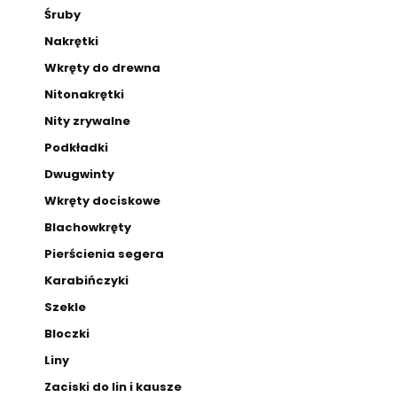
Śruby
Nakrętki
Wkręty do drewna
Nitonakrętki
Nity zrywalne
Podkładki
Dwugwinty
Wkręty dociskowe
Blachowkręty
Pierścienia segera
Karabińczyki
Szekle
Bloczki
Liny
Zaciski do lin i kausze