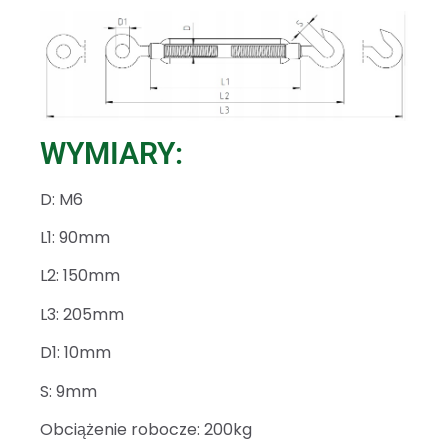
WYMIARY:
D: M6
L1: 90mm
L2: 150mm
L3: 205mm
D1: 10mm
S: 9mm
Obciążenie robocze: 200kg