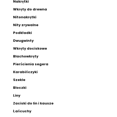
Nakrętki
Wkręty do drewna
Nitonakrętki
Nity zrywalne
Podkładki
Dwugwinty
Wkręty dociskowe
Blachowkręty
Pierścienia segera
Karabińczyki
Szekle
Bloczki
Liny
Zaciski do lin i kausze
Łańcuchy