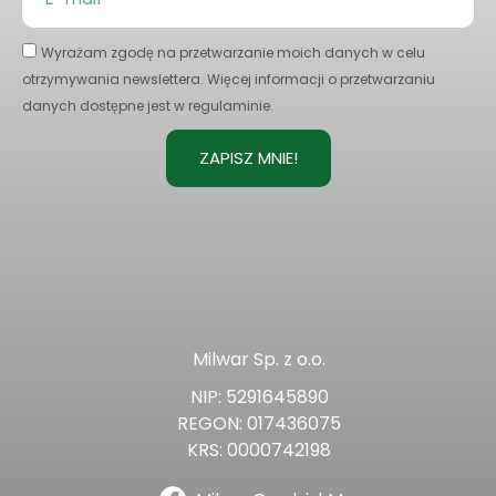
Wyrażam zgodę na przetwarzanie moich danych w celu
otrzymywania newslettera. Więcej informacji o przetwarzaniu
danych dostępne jest w regulaminie.
ZAPISZ MNIE!
Milwar Sp. z o.o.
NIP: 5291645890
REGON: 017436075
KRS: 0000742198