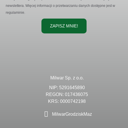
newslettera. Więcej informacji o przetwarzaniu danych dostępne jest w
regulaminie.
ZAPISZ MNIE!
Milwar Sp. z o.o.
NIP: 5291645890
REGON: 017436075
KRS: 0000742198
MilwarGrodziskMaz