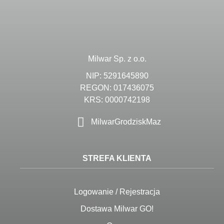
Milwar Sp. z o.o.
NIP: 5291645890
REGON: 017436075
KRS: 0000742198
MilwarGrodziskMaz
STREFA KLIENTA
Logowanie / Rejestracja
Dostawa Milwar GO!