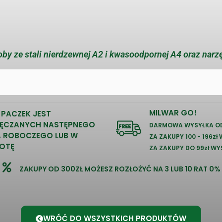
by ze stali nierdzewnej A2 i kwasoodpornej A4 oraz narz
MILWAR GO!
 PACZEK JEST
ĘCZANYCH NASTĘPNEGO
DARMOWA WYSYŁKA OD
A ROBOCZEGO LUB W
ZA ZAKUPY 100 - 196zł
OTĘ
ZA ZAKUPY DO 99zł WY
ZAKUPY OD 300ZŁ MOŻESZ ROZŁOŻYĆ NA 3 LUB 10 RAT 0%
WRÓĆ DO WSZYSTKICH PRODUKTÓW