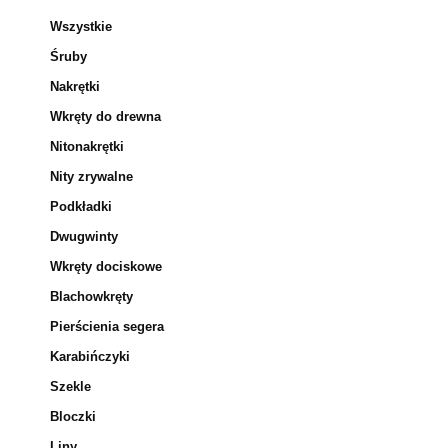
Wszystkie
Śruby
Nakrętki
Wkręty do drewna
Nitonakrętki
Nity zrywalne
Podkładki
Dwugwinty
Wkręty dociskowe
Blachowkręty
Pierścienia segera
Karabińczyki
Szekle
Bloczki
Liny