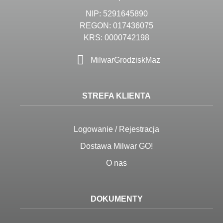
NIP: 5291645890
REGON: 017436075
KRS: 0000742198
MilwarGrodziskMaz
STREFA KLIENTA
Logowanie / Rejestracja
Dostawa Milwar GO!
O nas
DOKUMENTY