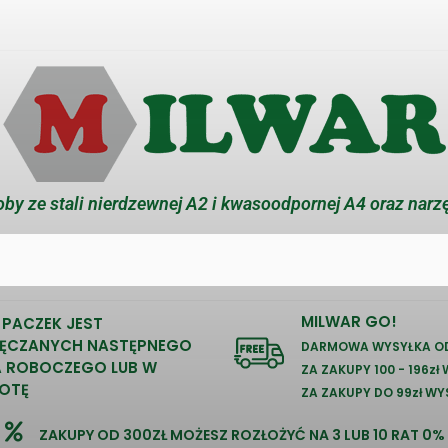
by ze stali nierdzewnej A2 i kwasoodpornej A4 oraz narz
MILWAR GO!
 PACZEK JEST
ĘCZANYCH NASTĘPNEGO
DARMOWA WYSYŁKA OD
A ROBOCZEGO LUB W
ZA ZAKUPY 100 - 196zł
OTĘ
ZA ZAKUPY DO 99zł WY
ZAKUPY OD 300ZŁ MOŻESZ ROZŁOŻYĆ NA 3 LUB 10 RAT 0%