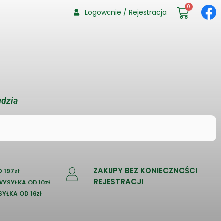
0
Logowanie / Rejestracja
ędzia
ZAKUPY BEZ KONIECZNOŚCI
 197zł
REJESTRACJI
 WYSYŁKA OD 10zł
SYŁKA OD 16zł