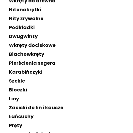
Wkręty do drewna
Nitonakrętki
Nity zrywalne
Podkładki
Dwugwinty
Wkręty dociskowe
Blachowkręty
Pierścienia segera
Karabińczyki
Szekle
Bloczki
Liny
Zaciski do lin i kausze
Łańcuchy
Pręty