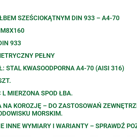
ŁBEM SZEŚCIOKĄTNYM DIN 933 – A4-70
 M8X160
IN 933
METRYCZNY PEŁNY
: STAL KWASOODPORNA A4-70 (AISI 316)
SZT.
 L MIERZONA SPOD ŁBA.
 NA KOROZJĘ – DO ZASTOSOWAŃ ZEWNĘTR
ODOWISKU MORSKIM.
E INNE WYMIARY I WARIANTY – SPRAWDŹ PO