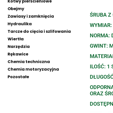
Kotwy pierścieniowe
Obejmy
ŚRUBA Z 
Zawiasy i zamknięcia
Hydraulika
WYMIAR:
Tarcze do cięcia i szlifowania
NORMA: D
Wiertła
GWINT: 
Narzędzia
Rękawice
MATERIAŁ
Chemia techniczna
ILOŚĆ: 1 
Chemia motoryzacyjna
DŁUGOŚĆ
Pozostałe
ODPORNA
ORAZ ŚR
DOSTĘPN