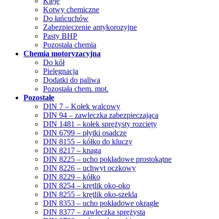
Kleje
Kotwy chemiczne
Do łańcuchów
Zabezpieczenie antykorozyjne
Pasty BHP
Pozostała chemia
Chemia motoryzacyjna
Do kół
Pielęgnacja
Dodatki do paliwa
Pozostała chem. mot.
Pozostałe
DIN 7 – Kołek walcowy
DIN 94 – zawleczka zabezpieczająca
DIN 1481 – kołek sprężysty rozcięty
DIN 6799 – płytki osadcze
DIN 8155 – kółko do kluczy
DIN 8217 – knaga
DIN 8225 – ucho pokładowe prostokątne
DIN 8226 – uchwyt oczkowy
DIN 8229 – kółko
DIN 8254 – krętlik oko-oko
DIN 8255 – krętlik oko-szekla
DIN 8353 – ucho pokładowe okrągłe
DIN 8377 – zawleczka sprężysta