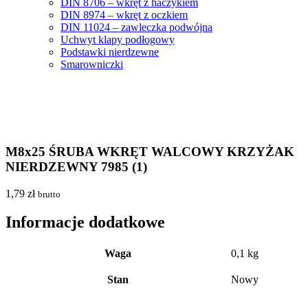
DIN 8706 – wkręt z haczykiem
DIN 8974 – wkręt z oczkiem
DIN 11024 – zawleczka podwójna
Uchwyt klapy podłogowy
Podstawki nierdzewne
Smarowniczki
M8x25 ŚRUBA WKRĘT WALCOWY KRZYŻAK
NIERDZEWNY 7985 (1)
1,79
zł
brutto
Informacje dodatkowe
Waga
0,1 kg
Stan
Nowy