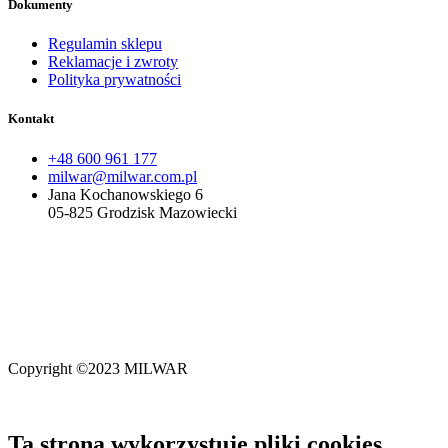
Dokumenty
Regulamin sklepu
Reklamacje i zwroty
Polityka prywatności
Kontakt
+48 600 961 177
milwar@milwar.com.pl
Jana Kochanowskiego 6
05-825 Grodzisk Mazowiecki
Milwar Sp. z o.o.
wpisana do Krajowego Rejestru Sądowego
prowadzonego przez Sąd Rejonowy dla M. St. Warszawy
w Warszawie, XIV Wydział Gospodarczy Krajowego Rejestru
Sądowego.
Copyright ©2023 MILWAR
Ta strona wykorzystuje pliki cookies.