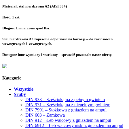
Materiał: stal nierdzewna A2 (AISI 304)
Ilość: 1 szt.
Długość L mierzona spod łba.
Stal nierdzewna A2 zapewnia odporność na korozję – do zastosowań
wewnętrznych i zewnętrznych.
Dostępne inne wymiary i warianty – sprawdź pozostałe nasze oferty.
Kategorie
Wszystkie
Śruby
DIN 933 – Sześciokątna z pełnym gwintem
DIN 931 – Sześciokątna z niepełnym gwintem
DIN 7991 – Stożkowa z gniazdem na ampul
DIN 603 – Zamkowa
DIN 912 – Łeb walcowy z gniazdem na ampul
DIN 6912 – Łeb walcowy niski z gniazdem na ampul