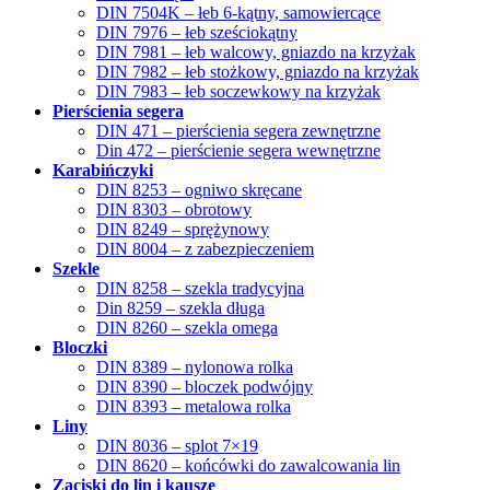
DIN 7504K – łeb 6-kątny, samowiercące
DIN 7976 – łeb sześciokątny
DIN 7981 – łeb walcowy, gniazdo na krzyżak
DIN 7982 – łeb stożkowy, gniazdo na krzyżak
DIN 7983 – łeb soczewkowy na krzyżak
Pierścienia segera
DIN 471 – pierścienia segera zewnętrzne
Din 472 – pierścienie segera wewnętrzne
Karabińczyki
DIN 8253 – ogniwo skręcane
DIN 8303 – obrotowy
DIN 8249 – sprężynowy
DIN 8004 – z zabezpieczeniem
Szekle
DIN 8258 – szekla tradycyjna
Din 8259 – szekla długa
DIN 8260 – szekla omega
Bloczki
DIN 8389 – nylonowa rolka
DIN 8390 – bloczek podwójny
DIN 8393 – metalowa rolka
Liny
DIN 8036 – splot 7×19
DIN 8620 – końcówki do zawalcowania lin
Zaciski do lin i kausze