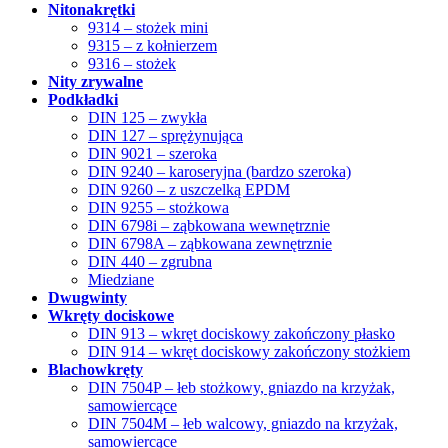
Nitonakrętki
9314 – stożek mini
9315 – z kołnierzem
9316 – stożek
Nity zrywalne
Podkładki
DIN 125 – zwykła
DIN 127 – sprężynująca
DIN 9021 – szeroka
DIN 9240 – karoseryjna (bardzo szeroka)
DIN 9260 – z uszczelką EPDM
DIN 9255 – stożkowa
DIN 6798i – ząbkowana wewnętrznie
DIN 6798A – ząbkowana zewnętrznie
DIN 440 – zgrubna
Miedziane
Dwugwinty
Wkręty dociskowe
DIN 913 – wkręt dociskowy zakończony płasko
DIN 914 – wkręt dociskowy zakończony stożkiem
Blachowkręty
DIN 7504P – łeb stożkowy, gniazdo na krzyżak,
samowiercące
DIN 7504M – łeb walcowy, gniazdo na krzyżak,
samowiercące