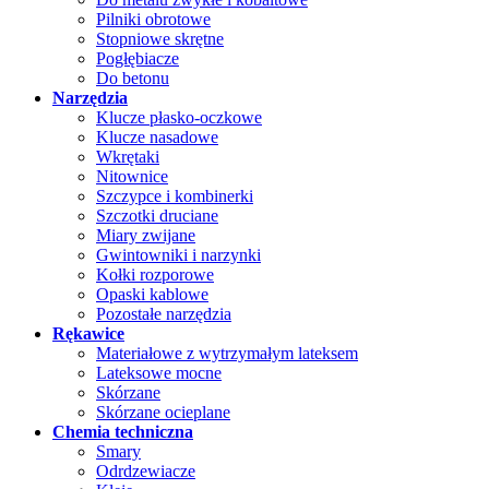
Pilniki obrotowe
Stopniowe skrętne
Pogłębiacze
Do betonu
Narzędzia
Klucze płasko-oczkowe
Klucze nasadowe
Wkrętaki
Nitownice
Szczypce i kombinerki
Szczotki druciane
Miary zwijane
Gwintowniki i narzynki
Kołki rozporowe
Opaski kablowe
Pozostałe narzędzia
Rękawice
Materiałowe z wytrzymałym lateksem
Lateksowe mocne
Skórzane
Skórzane ocieplane
Chemia techniczna
Smary
Odrdzewiacze