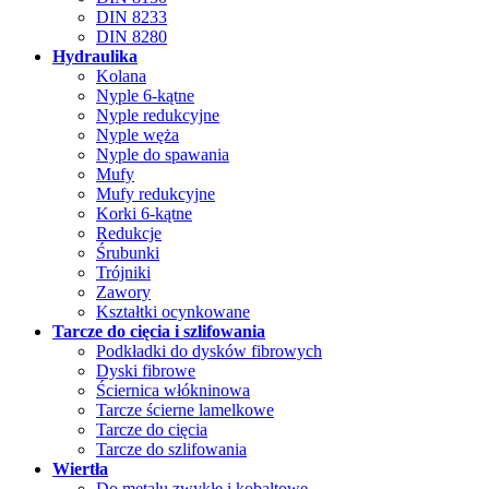
DIN 8233
DIN 8280
Hydraulika
Kolana
Nyple 6-kątne
Nyple redukcyjne
Nyple węża
Nyple do spawania
Mufy
Mufy redukcyjne
Korki 6-kątne
Redukcje
Śrubunki
Trójniki
Zawory
Kształtki ocynkowane
Tarcze do cięcia i szlifowania
Podkładki do dysków fibrowych
Dyski fibrowe
Ściernica włókninowa
Tarcze ścierne lamelkowe
Tarcze do cięcia
Tarcze do szlifowania
Wiertła
Do metalu zwykłe i kobaltowe