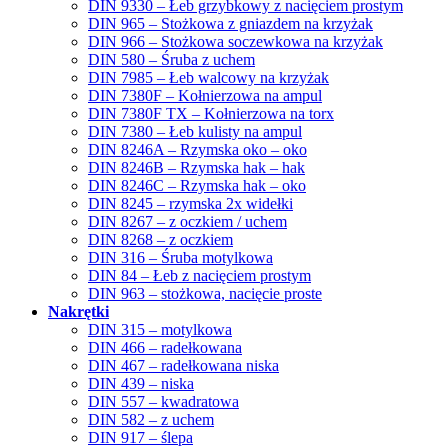
DIN 9330 – Łeb grzybkowy z nacięciem prostym
DIN 965 – Stożkowa z gniazdem na krzyżak
DIN 966 – Stożkowa soczewkowa na krzyżak
DIN 580 – Śruba z uchem
DIN 7985 – Łeb walcowy na krzyżak
DIN 7380F – Kołnierzowa na ampul
DIN 7380F TX – Kołnierzowa na torx
DIN 7380 – Łeb kulisty na ampul
DIN 8246A – Rzymska oko – oko
DIN 8246B – Rzymska hak – hak
DIN 8246C – Rzymska hak – oko
DIN 8245 – rzymska 2x widełki
DIN 8267 – z oczkiem / uchem
DIN 8268 – z oczkiem
DIN 316 – Śruba motylkowa
DIN 84 – Łeb z nacięciem prostym
DIN 963 – stożkowa, nacięcie proste
Nakrętki
DIN 315 – motylkowa
DIN 466 – radełkowana
DIN 467 – radełkowana niska
DIN 439 – niska
DIN 557 – kwadratowa
DIN 582 – z uchem
DIN 917 – ślepa