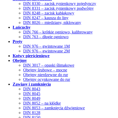
DIN 8330 – zacisk rynienkowy pojedynczy
DIN 8331 – zacisk rynienkowy podwójny
DIN 8248 – zacisk kabłąkowy
DIN 8247 – kausza do liny
DIN 8026 – miedziany, niklowany
Łańcuchy
DIN 766 – krótkie ogniowo, kalibrowany
DIN 763 – długie ogniowo
Pręty
DIN 976 – gwintowane 1M
DIN 976 – gwintowane 2M
Kotwy pierścieniowe
Obejmy
DIN 3017 – opaski ślimakowe
Obejmy śrubowe – mocne
Obejmy nierdzewne do rur
Obejmy ocynkowane do rur
Zawiasy i zamknięcia
DIN 8043
DIN 8045
DIN 8049
DIN 8052 – na kłódkę
DIN 8053 – zamknięcia dźwigniowe
DIN 8128
DIN 8150