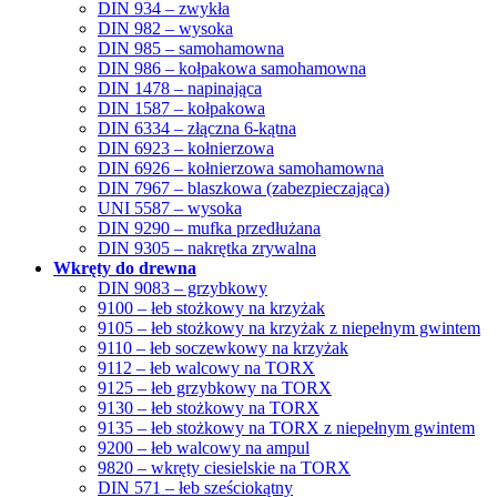
DIN 934 – zwykła
DIN 982 – wysoka
DIN 985 – samohamowna
DIN 986 – kołpakowa samohamowna
DIN 1478 – napinająca
DIN 1587 – kołpakowa
DIN 6334 – złączna 6-kątna
DIN 6923 – kołnierzowa
DIN 6926 – kołnierzowa samohamowna
DIN 7967 – blaszkowa (zabezpieczająca)
UNI 5587 – wysoka
DIN 9290 – mufka przedłużana
DIN 9305 – nakrętka zrywalna
Wkręty do drewna
DIN 9083 – grzybkowy
9100 – łeb stożkowy na krzyżak
9105 – łeb stożkowy na krzyżak z niepełnym gwintem
9110 – łeb soczewkowy na krzyżak
9112 – łeb walcowy na TORX
9125 – łeb grzybkowy na TORX
9130 – łeb stożkowy na TORX
9135 – łeb stożkowy na TORX z niepełnym gwintem
9200 – łeb walcowy na ampul
9820 – wkręty ciesielskie na TORX
DIN 571 – łeb sześciokątny